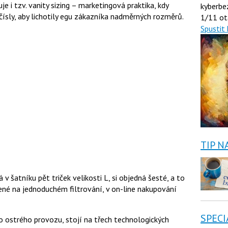
e i tzv. vanity sizing – marketingová praktika, kdy
kyberbe
ísly, aby lichotily egu zákazníka nadměrných rozměrů.
1/11 ot
Spustit 
TIP N
v šatníku pět triček velikosti L, si objedná šesté, a to
ené na jednoduchém filtrování, v on-line nakupování
SPECI
do ostrého provozu, stojí na třech technologických