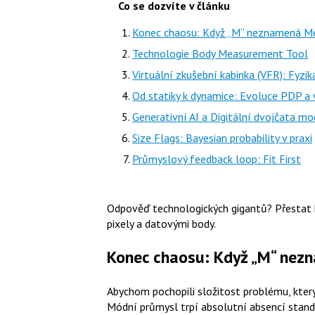
Co se dozvíte v článku
Konec chaosu: Když „M“ neznamená M
Technologie Body Measurement Tool
Virtuální zkušební kabinka (VFR): Fyz
Od statiky k dynamice: Evoluce PDP a 
Generativní AI a Digitální dvojčata m
Size Flags: Bayesian probability v praxi
Průmyslový feedback loop: Fit First
Odpověď technologických gigantů? Přestat h
pixely a datovými body.
Konec chaosu: Když „M“ ne
Abychom pochopili složitost problému, který 
Módní průmysl trpí absolutní absencí standa