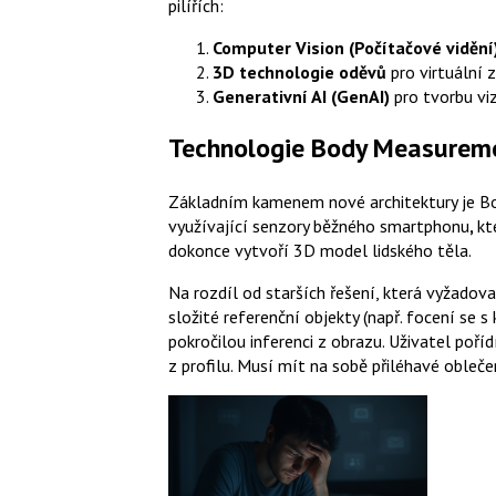
pilířích:
Computer Vision (Počítačové vidění
3D technologie oděvů
pro virtuální 
Generativní AI (GenAI)
pro tvorbu vi
Technologie Body Measurem
Základním kamenem nové architektury je Bo
využívající senzory běžného smartphonu
,
kt
dokonce vytvoří 3D model lidského těla.
Na rozdíl od starších řešení, která vyžadova
složité referenční objekty (např. focení se s
pokročilou inferenci z obrazu. Uživatel poří
z profilu. Musí mít na sobě přiléhavé oblečen