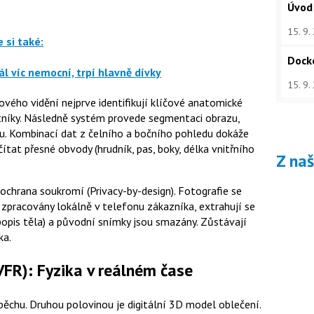
Úvod
15. 9.
 si také:
Dock
l víc nemocní, trpí hlavně dívky
15. 9.
vého vidění nejprve identifikují klíčové anatomické
otníky. Následně systém provede segmentaci obrazu,
tu. Kombinací dat z čelního a bočního pohledu dokáže
tat přesné obvody (hrudník, pas, boky, délka vnitřního
Z na
hrana soukromí (Privacy-by-design). Fotografie se
u zpracovány lokálně v telefonu zákazníka, extrahují se
opis těla) a původní snímky jsou smazány. Zůstávají
ka.
VFR): Fyzika v reálném čase
spěchu. Druhou polovinou je digitální 3D model oblečení.