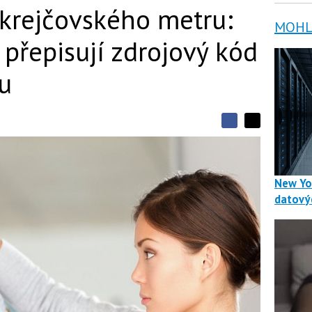
 krejčovského metru:
MOHLO
 přepisují zdrojový kód
u
S
S
S
d
d
d
í
í
í
l
l
e
e
l
New Yo
j
j
t
e
t
datový
e
e
t
n
n
a
a
F
s
a
í
c
t
e
i
b
X
o
o
k