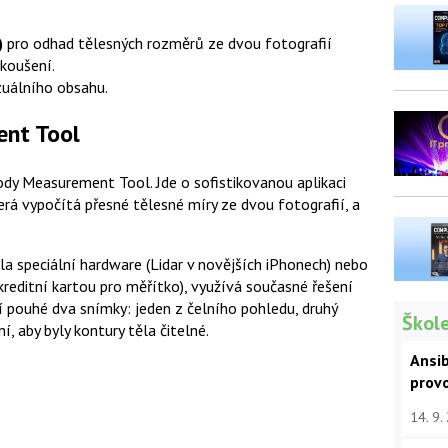
)
pro odhad tělesných rozměrů ze dvou fotografií
zkoušení.
zuálního obsahu.
ent Tool
dy Measurement Tool. Jde o sofistikovanou aplikaci
erá vypočítá přesné tělesné míry ze dvou fotografií, a
la speciální hardware (Lidar v novějších iPhonech) nebo
 kreditní kartou pro měřítko), využívá současné řešení
dí pouhé dva snímky: jeden z čelního pohledu, druhý
Škole
í, aby byly kontury těla čitelné.
Ansib
prov
14. 9.