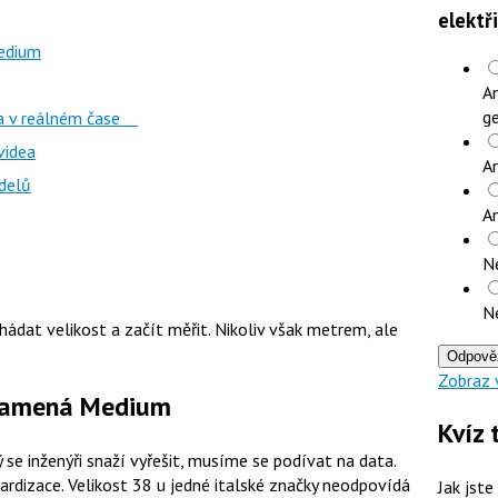
elektř
edium
An
ge
ika v reálném čase
videa
An
odelů
A
N
N
ádat velikost a začít měřit. Nikoliv však metrem, ale
Odpově
Zobraz 
znamená Medium
Kvíz 
se inženýři snaží vyřešit, musíme se podívat na data.
rdizace. Velikost 38 u jedné italské značky neodpovídá
Jak jste