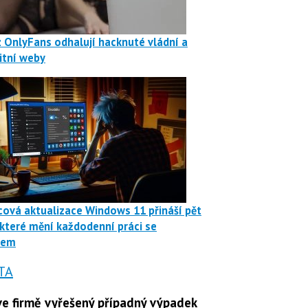
z OnlyFans odhalují hacknuté vládní a
itní weby
ová aktualizace Windows 11 přináší pět
 které mění každodenní práci se
mem
TA
e firmě vyřešený případný výpadek