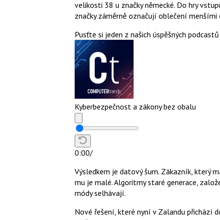
velikosti 38 u značky německé. Do hry vstupuj
značky záměrně označují oblečení menšími č
Pusťte si jeden z našich úspěšných podcastů
Kyberbezpečnost a zákony bez obalu
0:00
/
Výsledkem je datový šum. Zákazník, který má 
mu je malé. Algoritmy staré generace, založ
módy selhávají.
Nové řešení, které nyní v Zalandu přichází 