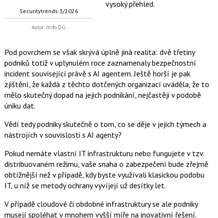
vysoký přehled.
Securitytrends 3/2026
Autor: IInfo DG
Pod povrchem se však skrývá úplně jiná realita: dvě třetiny
podniků totiž v uplynulém roce zaznamenaly bezpečnostní
incident související právě s AI agentem. Ještě horší je pak
zjištění, že každá z těchto dotčených organizací uváděla, že to
mělo skutečný dopad na jejich podnikání, nejčastěji v podobě
úniku dat.
Vědí tedy podniky skutečně o tom, co se děje v jejich týmech a
nástrojích v souvislosti s AI agenty?
Pokud nemáte vlastní IT infrastrukturu nebo fungujete v tzv.
distribuovaném režimu, vaše snaha o zabezpečení bude zřejmě
obtížnější než v případě, kdy byste využívali klasickou podobu
IT, u níž se metody ochrany vyvíjejí už desítky let.
V případě cloudové či obdobné infrastruktury se ale podniky
musejí spoléhat v mnohem vyšší míře na inovativní řešení.