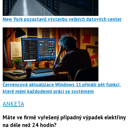
New York pozastavil výstavbu velkých datových center
Červencová aktualizace Windows 11 přináší pět funkcí,
které mění každodenní práci se systémem
ANKETA
Máte ve firmě vyřešený případný výpadek elektřiny
na déle než 24 hodin?