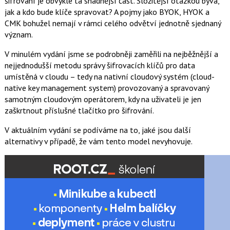
šifrování je obvykle ta snadnější část. Složitější otázkou bývá,
jak a kdo bude klíče spravovat? A pojmy jako BYOK, HYOK a
CMK bohužel nemají v rámci celého odvětví jednotně sjednaný
význam.
V minulém vydání jsme se podrobněji zaměřili na nejběžnější a
nejjednodušší metodu správy šifrovacích klíčů pro data
umístěná v cloudu – tedy na nativní cloudový systém (cloud-
native key management system) provozovaný a spravovaný
samotným cloudovým operátorem, kdy na uživateli je jen
zaškrtnout příslušné tlačítko pro šifrování.
V aktuálním vydání se podíváme na to, jaké jsou další
alternativy v případě, že vám tento model nevyhovuje.