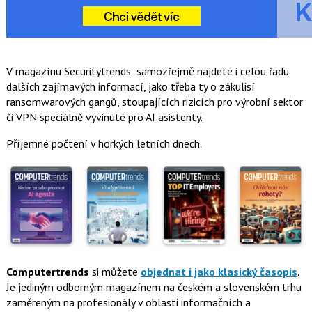
V magazínu Securitytrends samozřejmě najdete i celou řadu
dalších zajímavých informací, jako třeba ty o zákulisí
ransomwarových gangů, stoupajících rizicích pro výrobní sektor
či VPN speciálně vyvinuté pro AI asistenty.
Příjemné počtení v horkých letních dnech.
Computertrends
si můžete
objednat i jako klasický časopis
.
Je jediným odborným magazínem na českém a slovenském trhu
zaměreným na profesionály v oblasti informačních a