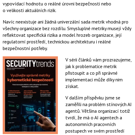
vypovídací hodnotu o reálné úrovni bezpečnosti nebo
o velikosti aktuálních rizik.
Navíc neexistuje ani žádná univerzální sada metrik vhodná pro
všechny organizace bez rozdílu. Smysluplné metriky musejí vždy
reflektovat specifická rizika a model hrozeb organizace, její
regulatorní prostředí, technickou architekturu i reálné
bezpečnostní potřeby.
V sérii článků vám prozrazujeme,
jak k problematice metrik
přistoupit a co při správné
implementaci může díky nim
získat.
V dalším příspěvku jsme se
zaměřili na problém stínových AI
agentů. Většina organizací totiž
tvrdí, že má o AI agentech a
autonomních pracovních
postupech ve svém prostředí