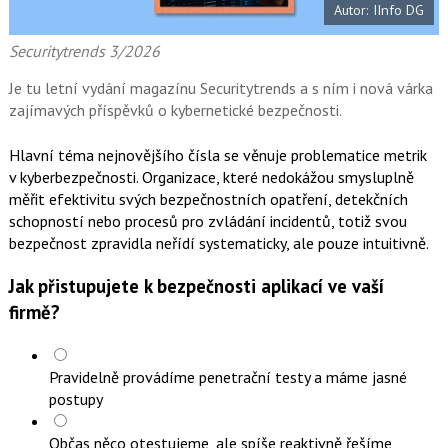
Autor: IInfo DG
o
o
k
Securitytrends 3/2026
u
Je tu letní vydání magazínu Securitytrends a s ním i nová várka
zajímavých příspěvků o kybernetické bezpečnosti.
Hlavní téma nejnovějšího čísla se věnuje problematice metrik
v kyberbezpečnosti. Organizace, které nedokážou smysluplně
měřit efektivitu svých bezpečnostních opatření, detekčních
schopností nebo procesů pro zvládání incidentů, totiž svou
bezpečnost zpravidla neřídí systematicky, ale pouze intuitivně.
Jak přistupujete k bezpečnosti aplikací ve vaší
firmě?
Pravidelně provádíme penetrační testy a máme jasné
postupy
Občas něco otestujeme, ale spíše reaktivně řešíme