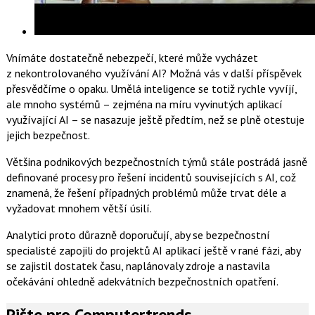
Vnímáte dostatečně nebezpečí, které může vycházet
z nekontrolovaného využívání AI? Možná vás v další příspěvek
přesvědčíme o opaku. Umělá inteligence se totiž rychle vyvíjí,
ale mnoho systémů – zejména na míru vyvinutých aplikací
využívající AI – se nasazuje ještě předtím, než se plně otestuje
jejich bezpečnost.
Většina podnikových bezpečnostních týmů stále postrádá jasně
definované procesy pro řešení incidentů souvisejících s AI, což
znamená, že řešení případných problémů může trvat déle a
vyžadovat mnohem větší úsilí.
Analytici proto důrazně doporučují, aby se bezpečnostní
specialisté zapojili do projektů AI aplikací ještě v rané fázi, aby
se zajistil dostatek času, naplánovaly zdroje a nastavila
očekávání ohledně adekvátních bezpečnostních opatření.
Pište pro Computertrends