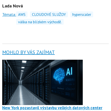
Lada Nová
Témata:
AWS
CLOUDOVÉ SLUŽDY
hyperscaler
válka na blízkém východě.
MOHLO BY VÁS ZAJÍMAT
New York pozastavil výstavbu velkých datových center