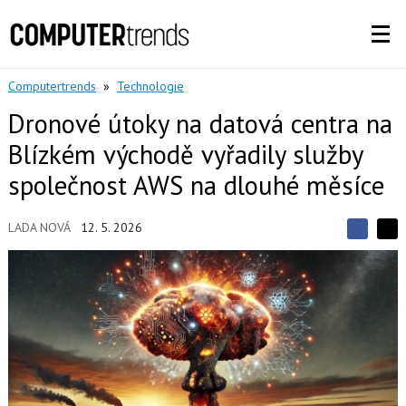
Computertrends
»
Technologie
Dronové útoky na datová centra na
Blízkém východě vyřadily služby
společnost AWS na dlouhé měsíce
LADA NOVÁ
12. 5. 2026
S
S
S
d
d
d
í
í
í
l
l
e
e
l
j
j
t
e
t
e
e
t
n
n
a
a
F
s
a
í
c