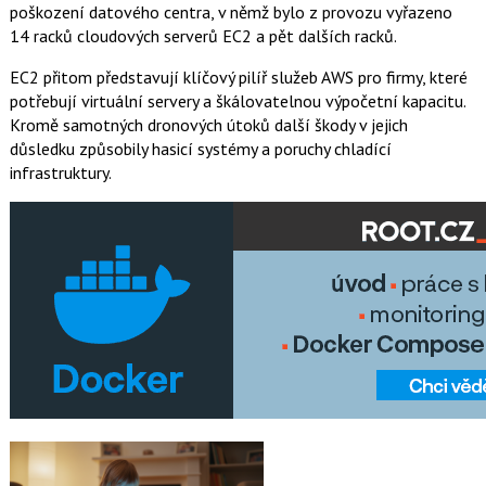
poškození datového centra, v němž bylo z provozu vyřazeno
14 racků cloudových serverů EC2 a pět dalších racků.
EC2 přitom představují klíčový pilíř služeb AWS pro firmy, které
potřebují virtuální servery a škálovatelnou výpočetní kapacitu.
Kromě samotných dronových útoků další škody v jejich
důsledku způsobily hasicí systémy a poruchy chladící
infrastruktury.