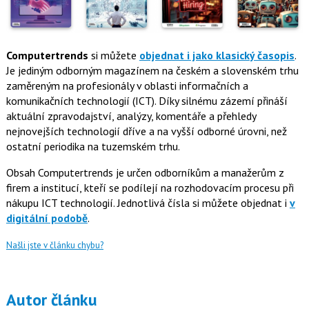
Computertrends
si můžete
objednat i jako klasický časopis
.
Je jediným odborným magazínem na českém a slovenském trhu
zaměreným na profesionály v oblasti informačních a
komunikačních technologií (ICT). Díky silnému zázemí přináší
aktuální zpravodajství, analýzy, komentáře a přehledy
nejnovejších technologií dříve a na vyšší odborné úrovni, než
ostatní periodika na tuzemském trhu.
Obsah Computertrends je určen odborníkům a manažerům z
firem a institucí, kteří se podílejí na rozhodovacím procesu při
nákupu ICT technologií. Jednotlivá čísla si můžete objednat i
v
digitální podobě
.
Našli jste v článku chybu?
Autor článku