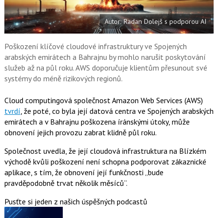
t
e
i
b
X
Autor: Radan Dolejš s podporou AI
o
o
k
u
Poškození klíčové cloudové infrastruktury ve Spojených
arabských emirátech a Bahrajnu by mohlo narušit poskytování
služeb až na půl roku. AWS doporučuje klientům přesunout své
systémy do méně rizikových regionů.
Cloud computingová společnost Amazon Web Services (AWS)
tvrdí
, že poté, co byla její datová centra ve Spojených arabských
emirátech a v Bahrajnu poškozena íránskými útoky, může
obnovení jejich provozu zabrat klidně půl roku.
Společnost uvedla, že její cloudová infrastruktura na Blízkém
východě kvůli poškození není schopna podporovat zákaznické
aplikace, s tím, že obnovení její funkčnosti „bude
pravděpodobně trvat několik měsíců“.
Pusťte si jeden z našich úspěšných podcastů