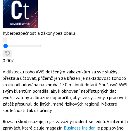
Kyberbezpečnost a zákony bez obalu
0:00
/
V důsledku toho AWS dotčeným zákazníkům za své služby
přestala účtovat, přičemž jen za březen je nákladovost tohoto
kroku odhadována na zhruba 150 milionů dolarů. Současně AWS
svým klientům poradila, aby k obnovení nepřístupných dat
využili zálohy a důrazně doporučila, aby své systémy a pracovní
zátěž přesunuli do jiných, méně rizikových regionů. Některé
společnosti tak už učinily.
Rozsah škod ukazuje, o jak závažný incident se jedná. V interních
zprávách, které cituje magazín
Business Insider
, je popisováno