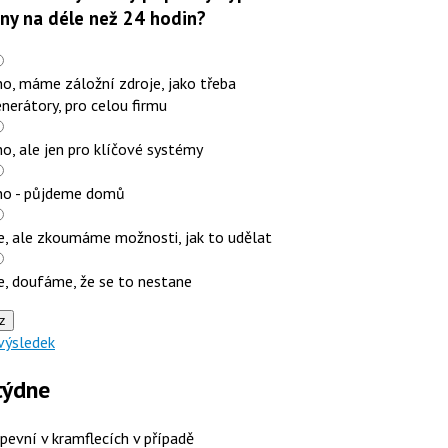
iny na déle než 24 hodin?
o, máme záložní zdroje, jako třeba
nerátory, pro celou firmu
o, ale jen pro klíčové systémy
no - půjdeme domů
e, ale zkoumáme možnosti, jak to udělat
e, doufáme, že se to nestane
z
výsledek
týdne
 pevní v kramflecích v případě