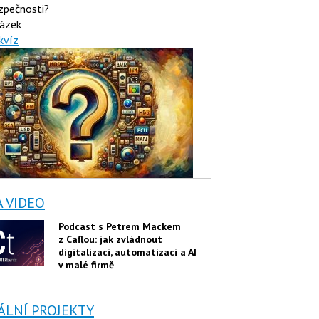
zpečnosti?
ázek
kvíz
A VIDEO
Podcast s Petrem Mackem
z Caflou: jak zvládnout
digitalizaci, automatizaci a AI
v malé firmě
ÁLNÍ PROJEKTY