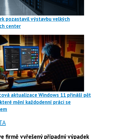
rk pozastavil výstavbu velkých
ch center
ová aktualizace Windows 11 přináší pět
 které mění každodenní práci se
mem
TA
e firmě vyřešený případný výpadek