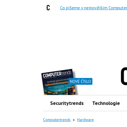
Co píšeme v nejnovějším Computer
NOVÉ ČÍSLO
Securitytrends
Technologie
Computertrends
»
Hardware