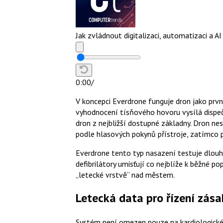
Jak zvládnout digitalizaci, automatizaci a 
0:00
/
V koncepci Everdrone funguje dron jako prvn
vyhodnocení tísňového hovoru vysílá dispe
dron z nejbližší dostupné základny. Dron ne
podle hlasových pokynů přístroje, zatímco p
Everdrone tento typ nasazení testuje dlouh
defibrilátory umisťují co nejblíže k běžné po
„letecké vrstvě“ nad městem.
Letecká data pro řízení zás
Systém není omezen pouze na kardiologické p