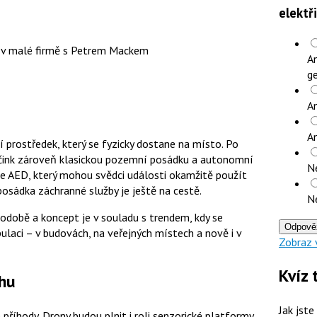
elektř
AI v malé firmě s Petrem Mackem
An
ge
An
A
í prostředek, který se fyzicky dostane na místo. Po
čink zároveň klasickou pozemní posádku a autonomní
N
se AED, který mohou svědci události okamžitě použít
osádka záchranné služby je ještě na cestě.
N
odobě a koncept je v souladu s trendem, kdy se
Odpově
pulaci – v budovách, na veřejných místech a nově i v
Zobraz 
Kvíz 
ahu
Jak jste
říhody. Drony budou plnit i roli senzorické platformy