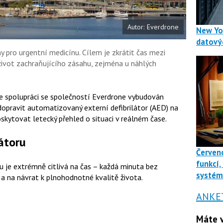
Autor: Everdrone
New Yo
datový
pro urgentní medicínu. Cílem je zkrátit čas mezi
vot zachraňujícího zásahu, zejména u náhlých
 spolupráci se s
polečností Everdrone
vybudován
opravit automatizovaný externí defibrilátor (AED) na
skytovat letecký přehled o situaci v reálném čase.
látoru
Červenc
funkcí,
u je extrémně citlivá na čas – každá minuta bez
systé
í a na návrat k plnohodnotné kvalitě života.
ANKE
Máte v