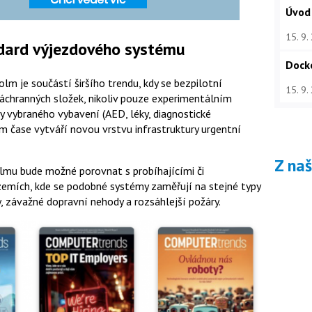
Úvod
15. 9.
ndard výjezdového systému
Dock
lm je součástí širšího trendu, kdy se bezpilotní
15. 9.
áchranných složek, nikoliv pouze experimentálním
y vybraného vybavení (AED, léky, diagnostické
m čase vytváří novou vrstvu infrastruktury urgentní
Z na
lmu bude možné porovnat s probíhajícími či
 zemích, kde se podobné systémy zaměřují na stejné typy
, závažné dopravní nehody a rozsáhlejší požáry.