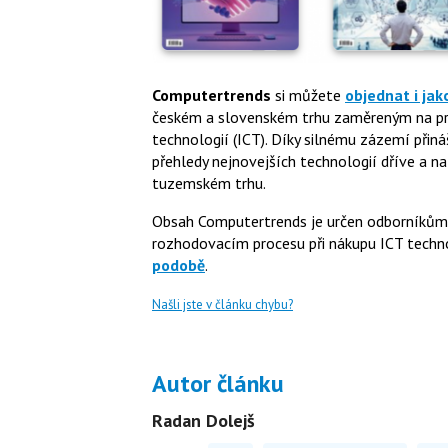
Computertrends
si můžete
objednat i jak
českém a slovenském trhu zaměreným na pro
technologií (ICT). Díky silnému zázemí přiná
přehledy nejnovejších technologií dříve a na
tuzemském trhu.
Obsah Computertrends je určen odborníkům a 
rozhodovacím procesu při nákupu ICT technol
podobě
.
Našli jste v článku chybu?
Autor článku
Radan Dolejš