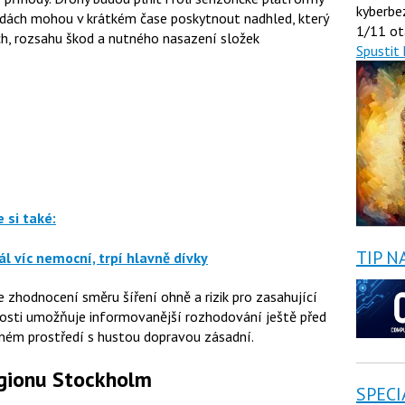
kyberbe
hodách mohou v krátkém čase poskytnout nadhled, který
1/11 ot
ch, rozsahu škod a nutného nasazení složek
Spustit 
 si také:
TIP N
l víc nemocní, trpí hlavně dívky
e zhodnocení směru šíření ohně a rizik pro zasahující
losti umožňuje informovanější rozhodování ještě před
aném prostředí s hustou dopravou zásadní.
gionu Stockholm
SPECI