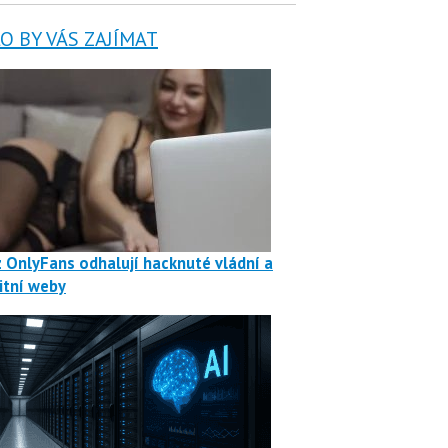
 BY VÁS ZAJÍMAT
z OnlyFans odhalují hacknuté vládní a
itní weby