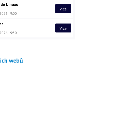
 do Linuxu
Více
 2026
9:00
er
Více
 2026
9:30
šich webů