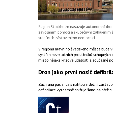
Region Stockholm nasazuje autonomní drony 
zavoláním pomoci a skutečným zahájením ži
srdečních zástav mimo nemocnici.
V regionu hlavního švédského města bude ve
systém bezpilotních prostředků schopných d
místo nějaké krizové události a současně po
Dron jako první nosič defibri
Záchrana pacienta s náhlou srdeční zástavo
defibrilace významně snižuje šanci na přežit