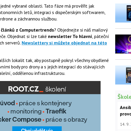
edné vybrané oblasti. Tato fáze má prověřit jak
utonomních letů, integraci s dispečerským softwarem,
erdrone a záchrannou službou.
 článků z Computertrends
? Objednejte si náš mailový
če. Objednat si lze také
newsletter To hlavní
, páteční
ch serverů.
Newslettery si můžete objednat na této
lších lokalit tak, aby postupně pokryl všechny obydlené
ními body pro drony a s jejich integrací do stávajících
alelní, oddělenou infrastrukturou.
Škole
Ansib
prov
14. 9.