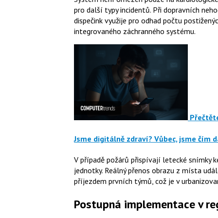
pro další typy incidentů. Při dopravních ne
dispečink využije pro odhad počtu postižený
integrovaného záchranného systému.
Přečtěte
Jsme digitálně zdraví? Vůbec, jsme čím dá
V případě požárů přispívají letecké snímky k
jednotky. Reálný přenos obrazu z místa udá
příjezdem prvních týmů, což je v urbanizov
Postupná implementace v re