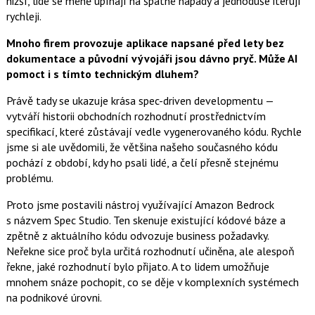
nižší, lidé se méně upínají na špatné nápady a jednoduše iterují
rychleji.
Mnoho firem provozuje aplikace napsané před lety bez
dokumentace a původní vývojáři jsou dávno pryč. Může AI
pomoct i s tímto technickým dluhem?
Právě tady se ukazuje krása spec-driven developmentu —
vytváří historii obchodních rozhodnutí prostřednictvím
specifikací, které zůstávají vedle vygenerovaného kódu. Rychle
jsme si ale uvědomili, že většina našeho současného kódu
pochází z období, kdy ho psali lidé, a čelí přesně stejnému
problému.
Proto jsme postavili nástroj využívající Amazon Bedrock
s názvem Spec Studio. Ten skenuje existující kódové báze a
zpětně z aktuálního kódu odvozuje business požadavky.
Neřekne sice proč byla určitá rozhodnutí učiněna, ale alespoň
řekne, jaké rozhodnutí bylo přijato. A to lidem umožňuje
mnohem snáze pochopit, co se děje v komplexních systémech
na podnikové úrovni.