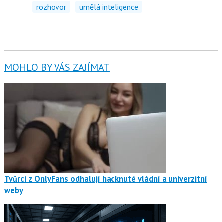
rozhovor
umělá inteligence
MOHLO BY VÁS ZAJÍMAT
Tvůrci z OnlyFans odhalují hacknuté vládní a univerzitní
weby