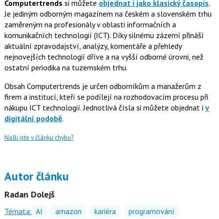
Computertrends
si můžete
objednat i jako klasický časopis
.
Je jediným odborným magazínem na českém a slovenském trhu
zaměreným na profesionály v oblasti informačních a
komunikačních technologií (ICT). Díky silnému zázemí přináší
aktuální zpravodajství, analýzy, komentáře a přehledy
nejnovejších technologií dříve a na vyšší odborné úrovni, než
ostatní periodika na tuzemském trhu.
Obsah Computertrends je určen odborníkům a manažerům z
firem a institucí, kteří se podílejí na rozhodovacím procesu při
nákupu ICT technologií. Jednotlivá čísla si můžete objednat i
v
digitální podobě
.
Našli jste v článku chybu?
Autor článku
Radan Dolejš
Témata:
AI
amazon
kariéra
programování