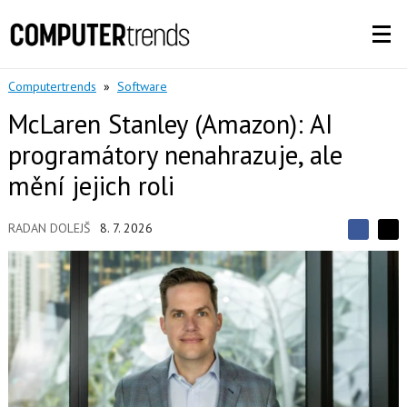
Computertrends
»
Software
McLaren Stanley (Amazon): AI
programátory nenahrazuje, ale
mění jejich roli
RADAN DOLEJŠ
8. 7. 2026
S
S
S
d
d
d
í
í
í
l
l
e
e
l
j
j
t
e
t
e
e
t
n
n
a
a
F
s
a
í
c