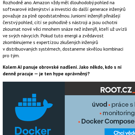
Rozhodně ano. Amazon vždy měl dlouhodobý pohled na
softwarové inženýrství a investici do další generace inženýrů
považuje za plně opodstatněnou. Juniorní inženýři přinášejí
čerstvý pohled, cítí se pohodlně s nástroji a jsou ochotni
zkoumat nové věci mnohem snáze než inženýři, kteří už uvízli
ve svých návycích. Pokud tuto energii a zvědavost
zkombinujeme s expertízou zkušených inženýrů
v distribuovaných systémech, dostaneme skvělou kombinaci
pro tým.
Kolem AI panuje obrovské nadšení. Jako někdo, kdo s ní
denně pracuje — je ten hype oprávněný?