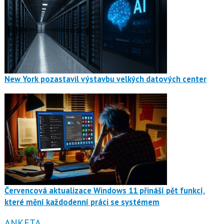
New York pozastavil výstavbu velkých datových center
Červencová aktualizace Windows 11 přináší pět funkcí,
které mění každodenní práci se systémem
ANKETA