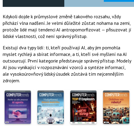
Kdykoli dojde k průmyslové změně takového rozsahu, vždy
přichází vlna nadšení. Je velmi důležité zůstat nohama na zemi,
protože lidé mají tendenci AI antropomorfizovat — přisuzovat jí
lidské vlastnosti, což není správný přístup.
Existují dva typy lidí: ti, kteří používají AI, aby jim pomohla
myslet rychleji a sbírat informace, a ti, kteří své myšlení na AI
outsourcují. První kategorie představuje správný přístup. Modely
AI jsou vynikající v rozpoznávání vzorců a syntéze informací,
ale vysokoúrovňový lidský úsudek zůstává tím nejcennějším
zdrojem.