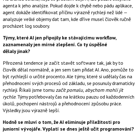
agenta k jeho analýze. Pokud dojde k chybě nebo pádu aplikace,
agent dokáže identifikovat příčinu výrazně rychleji než lidé —
analyzuje velké objemy dat tam, kde dříve musel člověk ručně
procházet log soubory.
Týmy, které AI jen připojily ke stávajícímu workflow,
zaznamenaly jen mírné zlepšení. Co ty úspěšné
dělaly jinak?
Přirozená tendence je začít stavět software tak, jak by to
člověk dělal normálně, a jen sem tam přidat AI. Ano, pomůže to
být rychlejší o určité procento. Ale týmy, které si udělaly čas na
přehodnocení svých procesů od základu, se posunuly dramaticky
rychleji. Říkali jsme tomu
začít pomalu, abychom mohli jít
rychle
. Týmy potřebovaly čas na krátkou pauzu od každodenních
úkolů, pochopení nástrojů a přehodnocení způsobu práce.
Výsledky jsou výrazně lepší.
Hodně se mluví o tom, že AI eliminuje příležitosti pro
juniorní vývojáře. Vyplatí se dnes ještě učit programování?