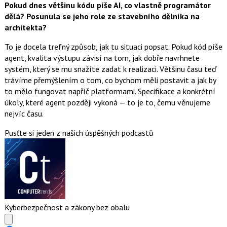
Pokud dnes většinu kódu píše AI, co vlastně programátor
dělá? Posunula se jeho role ze stavebního dělníka na
architekta?
To je docela trefný způsob, jak tu situaci popsat. Pokud kód píše
agent, kvalita výstupu závisí na tom, jak dobře navrhnete
systém, který se mu snažíte zadat k realizaci. Většinu času teď
trávíme přemýšlením o tom, co bychom měli postavit a jak by
to mělo fungovat napříč platformami. Specifikace a konkrétní
úkoly, které agent později vykoná — to je to, čemu věnujeme
nejvíc času.
Pusťte si jeden z našich úspěšných podcastů
Kyberbezpečnost a zákony bez obalu