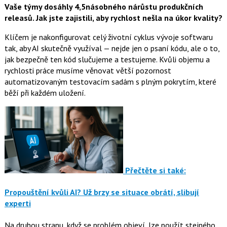
Vaše týmy dosáhly 4,5násobného nárůstu produkčních
releasů. Jak jste zajistili, aby rychlost nešla na úkor kvality?
Klíčem je nakonfigurovat celý životní cyklus vývoje softwaru
tak, aby AI skutečně využíval — nejde jen o psaní kódu, ale o to,
jak bezpečně ten kód slučujeme a testujeme. Kvůli objemu a
rychlosti práce musíme věnovat větší pozornost
automatizovaným testovacím sadám s plným pokrytím, které
běží při každém uložení.
Přečtěte si také:
Propouštění kvůli AI? Už brzy se situace obrátí, slibují
experti
Na druhou stranu, když se problém objeví, lze použít stejného