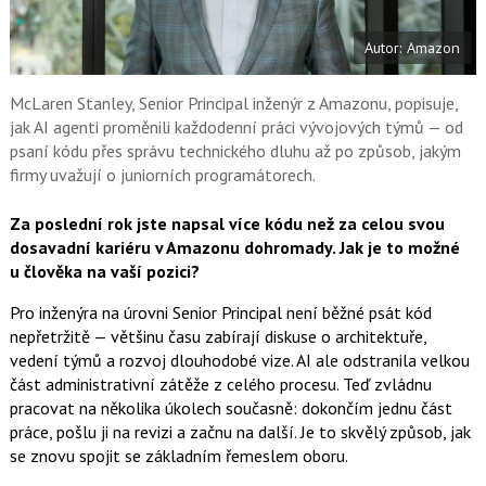
t
e
i
b
X
Autor: Amazon
o
o
k
u
McLaren Stanley, Senior Principal inženýr z Amazonu, popisuje,
jak AI agenti proměnili každodenní práci vývojových týmů — od
psaní kódu přes správu technického dluhu až po způsob, jakým
firmy uvažují o juniorních programátorech.
Za poslední rok jste napsal více kódu než za celou svou
dosavadní kariéru v Amazonu dohromady. Jak je to možné
u člověka na vaší pozici?
Pro inženýra na úrovni Senior Principal není běžné psát kód
nepřetržitě — většinu času zabírají diskuse o architektuře,
vedení týmů a rozvoj dlouhodobé vize. AI ale odstranila velkou
část administrativní zátěže z celého procesu. Teď zvládnu
pracovat na několika úkolech současně: dokončím jednu část
práce, pošlu ji na revizi a začnu na další. Je to skvělý způsob, jak
se znovu spojit se základním řemeslem oboru.