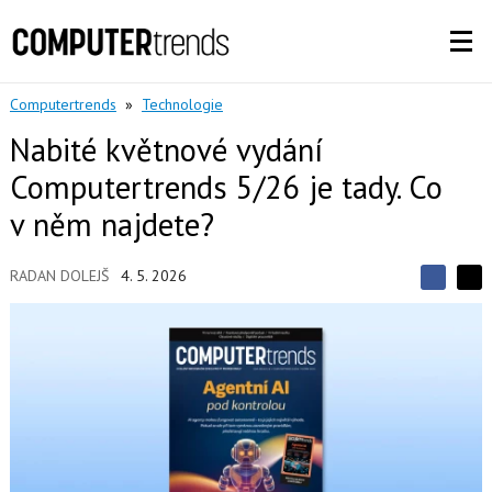
Computertrends
»
Technologie
Nabité květnové vydání
Computertrends 5/26 je tady. Co
v něm najdete?
RADAN DOLEJŠ
4. 5. 2026
S
S
S
d
d
d
í
í
í
l
l
e
e
l
j
j
t
e
t
e
e
t
n
n
a
a
F
s
a
í
c