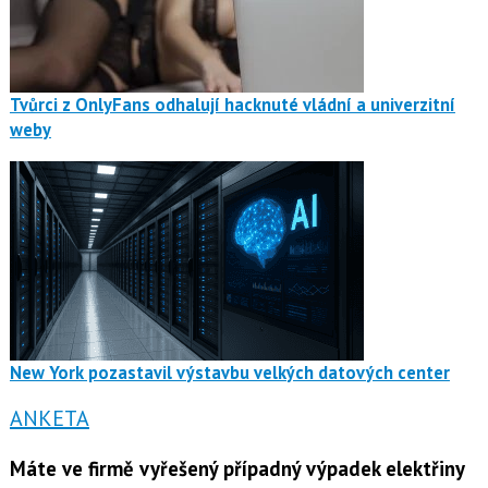
Tvůrci z OnlyFans odhalují hacknuté vládní a univerzitní
weby
New York pozastavil výstavbu velkých datových center
ANKETA
Máte ve firmě vyřešený případný výpadek elektřiny