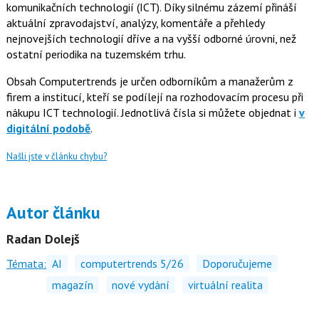
komunikačních technologií (ICT). Díky silnému zázemí přináší
aktuální zpravodajství, analýzy, komentáře a přehledy
nejnovejších technologií dříve a na vyšší odborné úrovni, než
ostatní periodika na tuzemském trhu.
Obsah Computertrends je určen odborníkům a manažerům z
firem a institucí, kteří se podílejí na rozhodovacím procesu při
nákupu ICT technologií. Jednotlivá čísla si můžete objednat i
v
digitální podobě
.
Našli jste v článku chybu?
Autor článku
Radan Dolejš
Témata:
AI
computertrends 5/26
Doporučujeme
magazín
nové vydání
virtuální realita