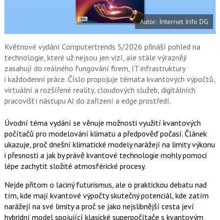
t
e
i
b
X
Autor: Internet Info DG
o
o
k
u
Květnové vydání Computertrends 5/2026 přináší pohled na
technologie, které už nejsou jen vizí, ale stále výrazněji
zasahují do reálného fungování firem, IT infrastruktury
i každodenní práce. Číslo propojuje témata kvantových výpočtů,
virtuální a rozšířené reality, cloudových služeb, digitálních
pracovišť i nástupu AI do zařízení a edge prostředí.
Úvodní téma vydání se věnuje možnosti využití kvantových
počítačů pro modelování klimatu a předpověď počasí. Článek
ukazuje, proč dnešní klimatické modely narážejí na limity výkonu
i přesnosti a jak by právě kvantové technologie mohly pomoci
lépe zachytit složité atmosférické procesy.
Nejde přitom o laciný futurismus, ale o praktickou debatu nad
tím, kde mají kvantové výpočty skutečný potenciál, kde zatím
narážejí na své limity a proč se jako nejslibnější cesta jeví
hybridní model spojující klasické superpočítače s kvantovým