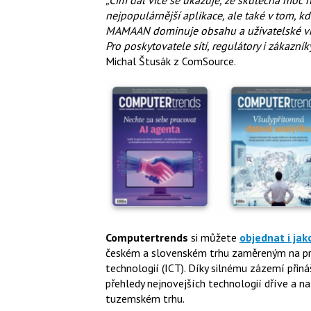
nejpopulárnější aplikace, ale také v tom, kd
MAMAAN dominuje obsahu a uživatelské vrst
Pro poskytovatele sítí, regulátory i zákazn
Michal Štusák z ComSource.
Computertrends
si můžete
objednat i jak
českém a slovenském trhu zaměreným na pro
technologií (ICT). Díky silnému zázemí přiná
přehledy nejnovejších technologií dříve a na
tuzemském trhu.