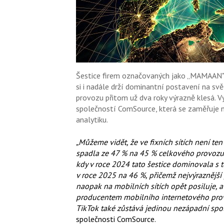
Šestice firem označovaných jako „MAMAAN" 
si i nadále drží dominantní postavení na sv
provozu přitom už dva roky výrazně klesá. V
společností ComSource, která se zaměřuje n
analytiku.
„Můžeme vidět, že ve fixních sítích není te
spadla ze 47 % na 45 % celkového provozu. 
kdy v roce 2024 tato šestice dominovala s
v roce 2025 na 46 %, přičemž nejvýraznější
naopak na mobilních sítích opět posiluje, 
producentem mobilního internetového provo
TikTok také zůstává jedinou nezápadní spol
společnosti ComSource.