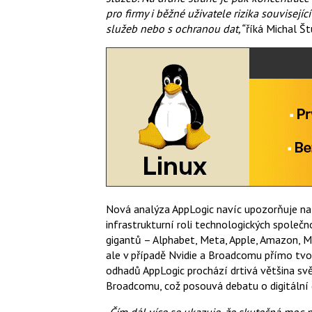
pro firmy i běžné uživatele rizika souvisej
služeb nebo s ochranou dat,“
říká Michal Št
Nová analýza AppLogic navíc upozorňuje na 
infrastrukturní roli technologických společn
gigantů – Alphabet, Meta, Apple, Amazon, M
ale v případě Nvidie a Broadcomu přímo tvoř
odhadů AppLogic prochází drtivá většina sv
Broadcomu, což posouvá debatu o digitální
„Čím dál více se ukazuje, že skutečná moc 