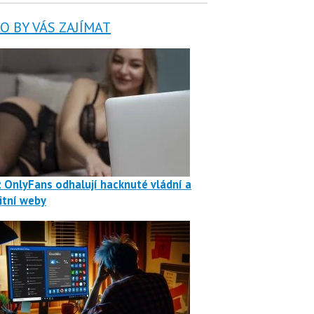
 BY VÁS ZAJÍMAT
z OnlyFans odhalují hacknuté vládní a
itní weby