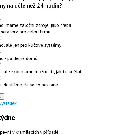
iny na déle než 24 hodin?
o, máme záložní zdroje, jako třeba
nerátory, pro celou firmu
o, ale jen pro klíčové systémy
no - půjdeme domů
e, ale zkoumáme možnosti, jak to udělat
e, doufáme, že se to nestane
z
výsledek
týdne
 pevní v kramflecích v případě