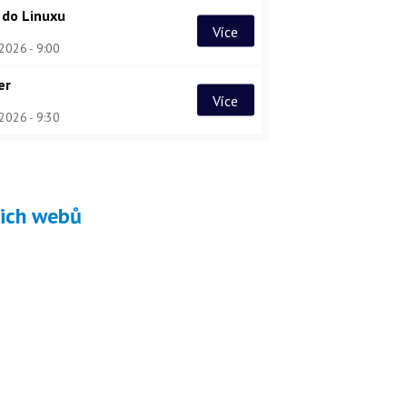
 do Linuxu
Více
 2026
9:00
er
Více
 2026
9:30
šich webů