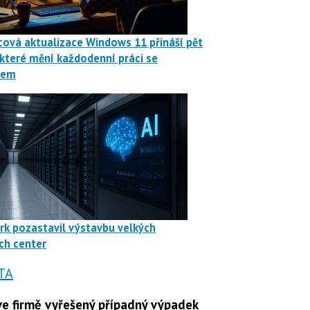
ová aktualizace Windows 11 přináší pět
 které mění každodenní práci se
mem
rk pozastavil výstavbu velkých
ch center
TA
e firmě vyřešený případný výpadek