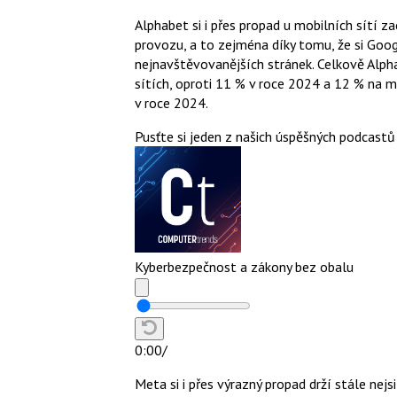
Alphabet si i přes propad u mobilních sítí 
provozu, a to zejména díky tomu, že si Goog
nejnavštěvovanějších stránek. Celkově Alph
sítích, oproti 11 % v roce 2024 a 12 % na mo
v roce 2024.
Pusťte si jeden z našich úspěšných podcastů
Kyberbezpečnost a zákony bez obalu
0:00
/
Meta si i přes výrazný propad drží stále nejsi