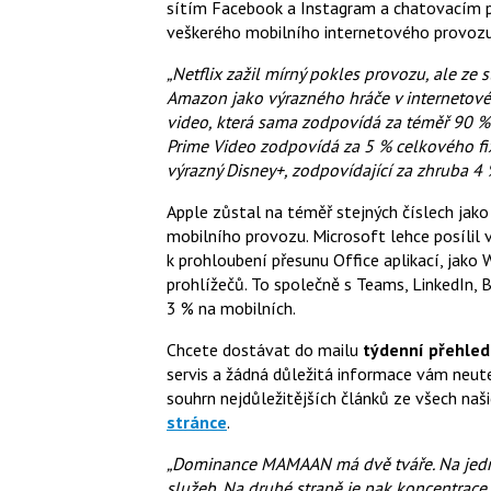
sítím Facebook a Instagram a chatovacím 
veškerého mobilního internetového provozu 
„Netflix zažil mírný pokles provozu, ale ze 
Amazon jako výrazného hráče v internetové
video, která sama zodpovídá za téměř 90 
Prime Video zodpovídá za 5 % celkového fix
výrazný Disney+, zodpovídající za zhruba 4
Apple zůstal na téměř stejných číslech jak
mobilního provozu. Microsoft lehce posílil 
k prohloubení přesunu Office aplikací, jako
prohlížečů. To společně s Teams, LinkedIn, 
3 % na mobilních.
Chcete dostávat do mailu
týdenní přehled
servis a žádná důležitá informace vám neute
souhrn nejdůležitějších článků ze všech naši
stránce
.
„Dominance MAMAAN má dvě tváře. Na jedné
služeb. Na druhé straně je pak koncentrace