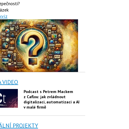
zpečnosti?
ázek
kvíz
A VIDEO
Podcast s Petrem Mackem
z Caflou: jak zvládnout
digitalizaci, automatizaci a AI
v malé firmě
ÁLNÍ PROJEKTY