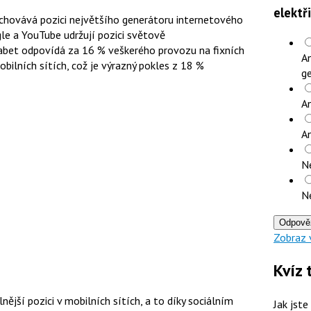
elektř
zachovává pozici největšího generátoru internetového
le a YouTube udržují pozici světově
abet odpovídá za 16 % veškerého provozu na fixních
An
bilních sítích, což je výrazný pokles z 18 %
ge
An
A
N
N
Odpově
Zobraz 
Kvíz 
lnější pozici v mobilních sítích, a to díky sociálním
Jak jste