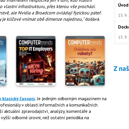
Úvod
o vlastní infrastrukturu, přes kterou vše prochází.
vě, ale Nvidia a Broadcom ovládají fyzickou páteř.
15. 9.
íky je klíčové vnímat obě dimenze najednou,"
dodává
Dock
15. 9.
Z na
o klasický časopis
. Je jediným odborným magazínem na
fesionály v oblasti informačních a komunikačních
ší aktuální zpravodajství, analýzy, komentáře a
 vyšší odborné úrovni, než ostatní periodika na