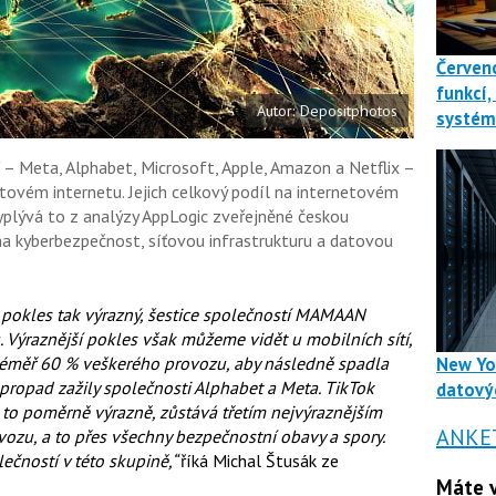
u
Červenc
funkcí,
Autor: Depositphotos
systé
– Meta, Alphabet, Microsoft, Apple, Amazon a Netflix –
ětovém internetu. Jejich celkový podíl na internetovém
yplývá to z analýzy AppLogic zveřejněné českou
a kyberbezpečnost, síťovou infrastrukturu a datovou
n pokles tak výrazný, šestice společností MAMAAN
Výraznější pokles však můžeme vidět u mobilních sítí,
 téměř 60 % veškerého provozu, aby následně spadla
New Yo
 propad zažily společnosti Alphabet a Meta. TikTok
datový
a to poměrně výrazně, zůstává třetím nejvýraznějším
ANKE
zu, a to přes všechny bezpečnostní obavy a spory.
ečností v této skupině,“
říká Michal Štusák ze
Máte v