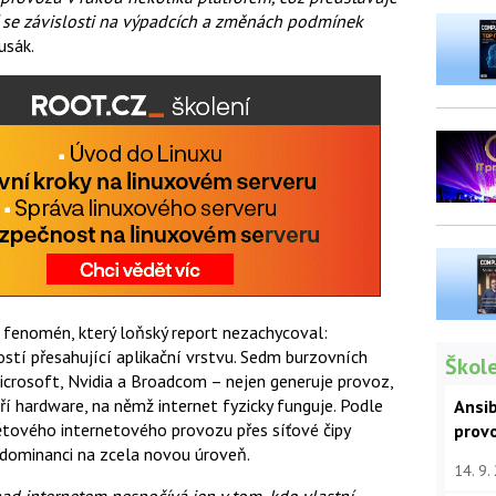
ící se závislosti na výpadcích a změnách podmínek
usák.
fenomén, který loňský report nezachycoval:
ostí přesahující aplikační vrstvu. Sedm burzovních
Škole
icrosoft, Nvidia a Broadcom – nejen generuje provoz,
í hardware, na němž internet fyzicky funguje. Podle
Ansib
ětového internetového provozu přes síťové čipy
prov
 dominanci na zcela novou úroveň.
14. 9.
nad internetem nespočívá jen v tom, kdo vlastní