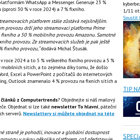
platformám WhatsApp a Messenger. Generuje 23 %
kyberbe
(oproti 30 % v roce 2024) a 7 % fixního.
1/11 ot
Spustit 
streamovacích platforem stále zůstává nejsilnějším.
m provozu drží jeho streamovací platforma Prime
% fixního a 50 % mobilního provozu Amazonu. Samotné
ního provozu. Ze streamovacích služeb je pak ještě
 % fixního provozu,“
dodává Michal Štusák.
o v roce 2024 a to 5 % veškerého fixního provozu a 5 %
v mobilních sítích, a to zejména díky tomu, že došlo
 Word, Excel a PowerPoint z počítačů do internetových
Bing, Outlook znamenalo 4 % provozu na fixních sítích a
TIP N
 článků z Computertrends
? Objednejte si náš mailový
če. Objednat si lze také
newsletter To hlavní
, páteční
ch serverů.
Newslettery si můžete objednat na této
 straně je pohodlí, inovace a globální dostupnost
SPECI
 provozu v rukou několika platforem, což představuje