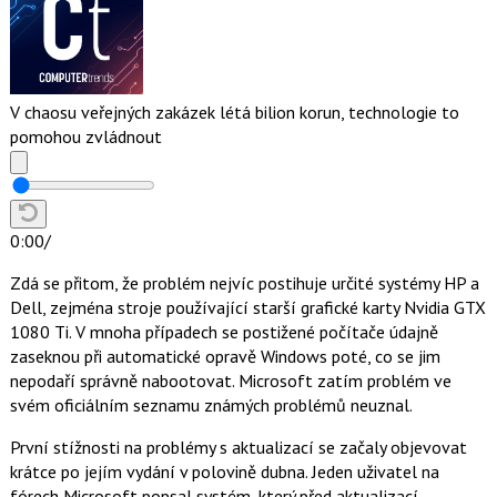
V chaosu veřejných zakázek létá bilion korun, technologie to
pomohou zvládnout
0:00
/
Zdá se přitom, že problém nejvíc postihuje určité systémy HP a
Dell, zejména stroje používající starší grafické karty Nvidia GTX
1080 Ti. V mnoha případech se postižené počítače údajně
zaseknou při automatické opravě Windows poté, co se jim
nepodaří správně nabootovat. Microsoft zatím problém ve
svém oficiálním seznamu známých problémů neuznal.
První stížnosti na problémy s aktualizací se začaly objevovat
krátce po jejím vydání v polovině dubna. Jeden uživatel na
fórech Microsoft popsal systém, který před aktualizací