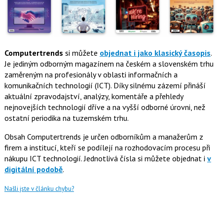
Computertrends
si můžete
objednat i jako klasický časopis
.
Je jediným odborným magazínem na českém a slovenském trhu
zaměreným na profesionály v oblasti informačních a
komunikačních technologií (ICT). Díky silnému zázemí přináší
aktuální zpravodajství, analýzy, komentáře a přehledy
nejnovejších technologií dříve a na vyšší odborné úrovni, než
ostatní periodika na tuzemském trhu.
Obsah Computertrends je určen odborníkům a manažerům z
firem a institucí, kteří se podílejí na rozhodovacím procesu při
nákupu ICT technologií. Jednotlivá čísla si můžete objednat i
v
digitální podobě
.
Našli jste v článku chybu?