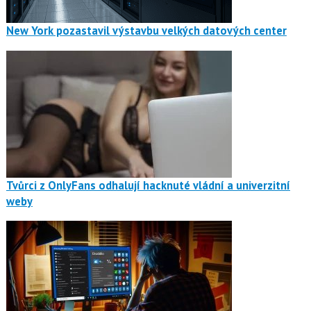
New York pozastavil výstavbu velkých datových center
Tvůrci z OnlyFans odhalují hacknuté vládní a univerzitní
weby