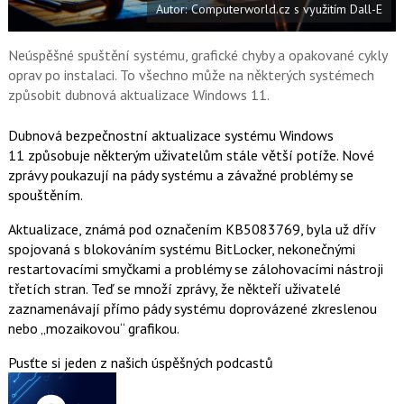
Autor: Computerworld.cz s využitím Dall-E
o
o
k
u
Neúspěšné spuštění systému, grafické chyby a opakované cykly
oprav po instalaci. To všechno může na některých systémech
způsobit dubnová aktualizace Windows 11.
Dubnová bezpečnostní aktualizace systému Windows
11 způsobuje některým uživatelům stále větší potíže. Nové
zprávy poukazují na pády systému a závažné problémy se
spouštěním.
Aktualizace, známá pod označením KB5083769, byla už dřív
spojovaná s blokováním systému BitLocker, nekonečnými
restartovacími smyčkami a problémy se zálohovacími nástroji
třetích stran. Teď se množí zprávy, že někteří uživatelé
zaznamenávají přímo pády systému doprovázené zkreslenou
nebo „mozaikovou“ grafikou.
Pusťte si jeden z našich úspěšných podcastů