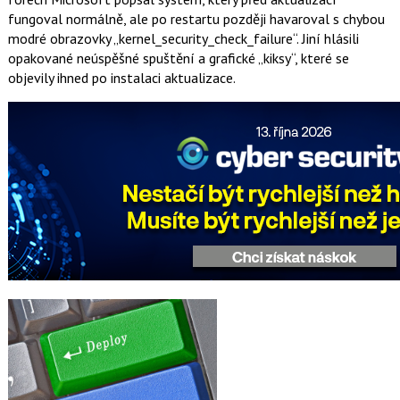
fungoval normálně, ale po restartu později havaroval s chybou
modré obrazovky „kernel_security_check_failure“. Jiní hlásili
opakované neúspěšné spuštění a grafické „kiksy“, které se
objevily ihned po instalaci aktualizace.