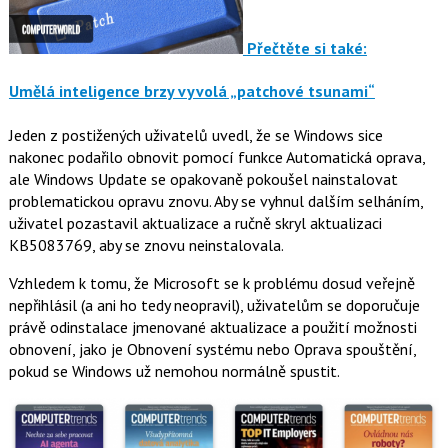
Přečtěte si také:
Umělá inteligence brzy vyvolá „patchové tsunami“
Jeden z postižených uživatelů uvedl, že se Windows sice
nakonec podařilo obnovit pomocí funkce Automatická oprava,
ale Windows Update se opakovaně pokoušel nainstalovat
problematickou opravu znovu. Aby se vyhnul dalším selháním,
uživatel pozastavil aktualizace a ručně skryl aktualizaci
KB5083769, aby se znovu neinstalovala.
Vzhledem k tomu, že Microsoft se k problému dosud veřejně
nepřihlásil (a ani ho tedy neopravil), uživatelům se doporučuje
právě odinstalace jmenované aktualizace a použití možnosti
obnovení, jako je Obnovení systému nebo Oprava spouštění,
pokud se Windows už nemohou normálně spustit.