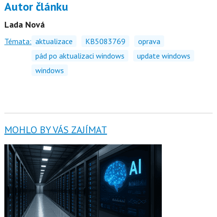
Autor článku
Lada Nová
Témata:
aktualizace
KB5083769
oprava
pád po aktualizaci windows
update windows
windows
MOHLO BY VÁS ZAJÍMAT