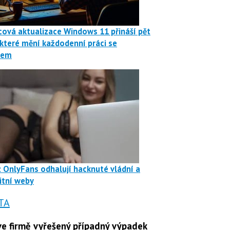
ová aktualizace Windows 11 přináší pět
 které mění každodenní práci se
mem
z OnlyFans odhalují hacknuté vládní a
itní weby
TA
e firmě vyřešený případný výpadek