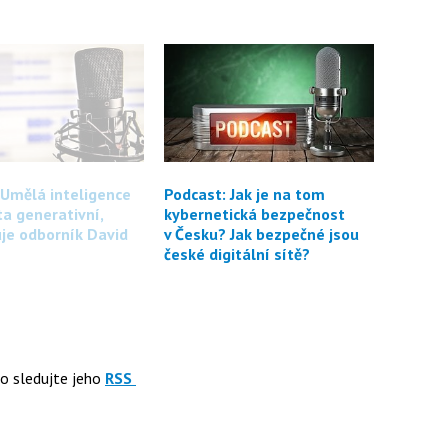
 Umělá inteligence
Podcast: Jak je na tom
ta generativní,
kybernetická bezpečnost
je odborník David
v Česku? Jak bezpečné jsou
české digitální sítě?
o sledujte jeho
RSS