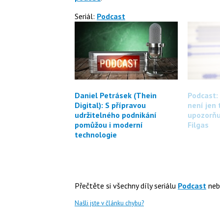
Seriál:
Podcast
Daniel Petrásek (Thein
Podcast:
Digital): S přípravou
není jen 
udržitelného podnikání
upozorňu
pomůžou i moderní
Filgas
technologie
Přečtěte si všechny díly seriálu
Podcast
neb
Našli jste v článku chybu?