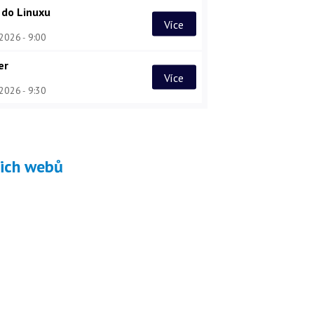
 do Linuxu
Více
 2026
9:00
er
Více
 2026
9:30
šich webů