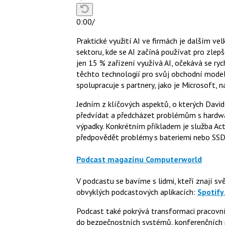
0:00
/
Praktické využití AI ve firmách je dalším v
sektoru, kde se AI začíná používat pro zlep
jen 15 % zařízení využívá AI, očekává se ryc
těchto technologií pro svůj obchodní model. 
spolupracuje s partnery, jako je Microsoft, 
Jedním z klíčových aspektů, o kterých David 
předvídat a předcházet problémům s hardwar
výpadky. Konkrétním příkladem je služba Act
předpovědět problémy s bateriemi nebo SSD a
Podcast magazínu Computerworld
V podcastu se bavíme s lidmi, kteří znají sv
obvyklých podcastových aplikacích:
Spotify
Podcast také pokrývá transformaci pracovníh
do bezpečnostních systémů, konferenčních 