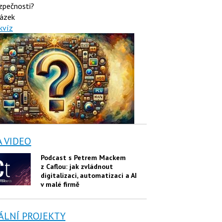
zpečnosti?
ázek
kvíz
A VIDEO
Podcast s Petrem Mackem
z Caflou: jak zvládnout
digitalizaci, automatizaci a AI
v malé firmě
ÁLNÍ PROJEKTY