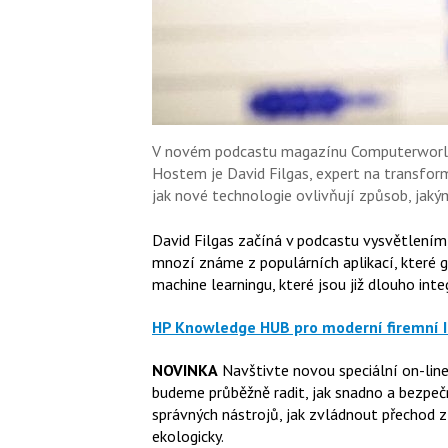
V novém podcastu magazínu Computerworld s
Hostem je David Filgas, expert na transform
jak nové technologie ovlivňují způsob, jaký
David Filgas začíná v podcastu vysvětlením, 
mnozí známe z populárních aplikací, které ge
machine learningu, které jsou již dlouho int
HP Knowledge HUB pro moderní firemní 
NOVINKA
Navštivte novou speciální on-lin
budeme průběžně radit, jak snadno a bezpečn
správných nástrojů, jak zvládnout přechod 
ekologicky.