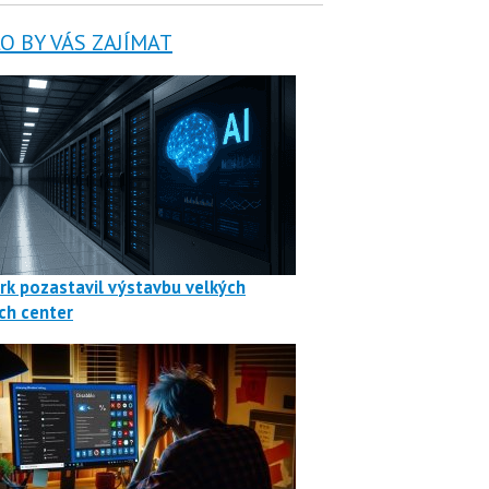
 BY VÁS ZAJÍMAT
rk pozastavil výstavbu velkých
ch center