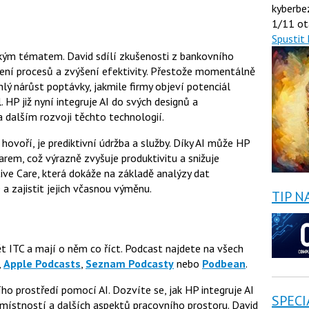
kyberbe
1/11 ot
Spustit 
elkým tématem. David sdílí zkušenosti z bankovního
šení procesů a zvýšení efektivity. Přestože momentálně
hlý nárůst poptávky, jakmile firmy objeví potenciál
HP již nyní integruje AI do svých designů a
na dalším rozvoji těchto technologií.
hovoří, je prediktivní údržba a služby. Díky AI může HP
em, což výrazně zvyšuje produktivitu a snižuje
ive Care, která dokáže na základě analýzy dat
 zajistit jejich včasnou výměnu.
TIP N
ět ITC a mají o něm co říct. Podcast najdete na všech
,
Apple Podcasts
,
Seznam Podcasty
nebo
Podbean
.
o prostředí pomocí AI. Dozvíte se, jak HP integruje AI
SPECI
místností a dalších aspektů pracovního prostoru. David