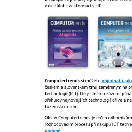
v digitální transformaci s HP.
Computertrends
si můžete
objednat i jak
českém a slovenském trhu zaměreným na pro
technologií (ICT). Díky silnému zázemí přiná
přehledy nejnovejších technologií dříve a na
tuzemském trhu.
Obsah Computertrends je určen odborníkům a 
rozhodovacím procesu při nákupu ICT technol
podobě
.