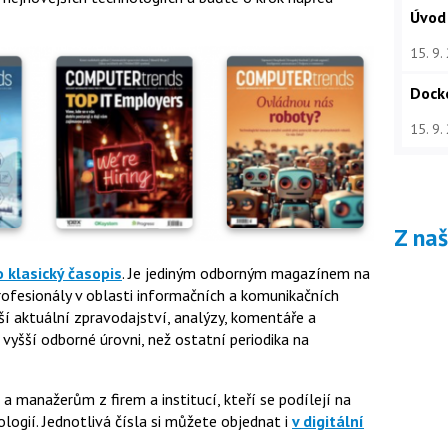
Úvod
15. 9.
Dock
15. 9.
Z na
o klasický časopis
. Je jediným odborným magazínem na
fesionály v oblasti informačních a komunikačních
ší aktuální zpravodajství, analýzy, komentáře a
 vyšší odborné úrovni, než ostatní periodika na
manažerům z firem a institucí, kteří se podílejí na
ogií. Jednotlivá čísla si můžete objednat i
v digitální