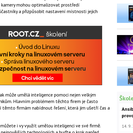
y a kamery mohou optimalizovat prostředí
častníky a přizpůsobit nastavení místnosti jejich
jak může umělá inteligence pomoci nejen velkým
Škole
nikům. Hlavním problémem těchto firem je často
í těmto firmám nabídnout řešení, která jim ušetří čas a
Ansib
prov
 můžete i vy využít umělou inteligenci ve své firmě.
14. 9.
 o nejnovějších technologiích a buďte o krok napřed