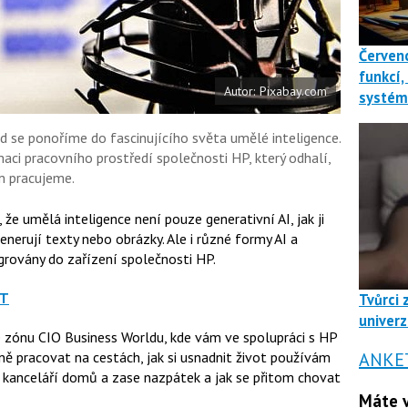
u
Červenc
funkcí,
Autor: Pixabay.com
systé
e ponoříme do fascinujícího světa umělé inteligence.
aci pracovního prostředí společnosti HP, který odhalí,
m pracujeme.
že umělá inteligence není pouze generativní AI, jak ji
nerují texty nebo obrázky. Ale i různé formy AI a
egrovány do zařízení společnosti HP.
IT
Tvůrci 
univerz
e zónu CIO Business Worldu, kde vám ve spolupráci s HP
ANKE
ě pracovat na cestách, jak si usnadnit život používám
z kanceláří domů a zase nazpátek a jak se přitom chovat
Máte v