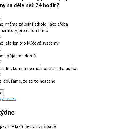
iny na déle než 24 hodin?
o, máme záložní zdroje, jako třeba
nerátory, pro celou firmu
o, ale jen pro klíčové systémy
no - půjdeme domů
e, ale zkoumáme možnosti, jak to udělat
e, doufáme, že se to nestane
z
výsledek
týdne
 pevní v kramflecích v případě