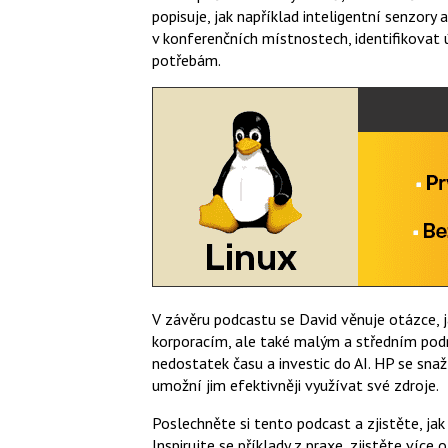
popisuje, jak například inteligentní senzor
v konferenčních místnostech, identifikovat ú
potřebám.
V závěru podcastu se David věnuje otázce, 
korporacím, ale také malým a středním pod
nedostatek času a investic do AI. HP se snaž
umožní jim efektivněji využívat své zdroje.
Poslechněte si tento podcast a zjistěte, jak
Inspirujte se příklady z praxe, zjistěte více