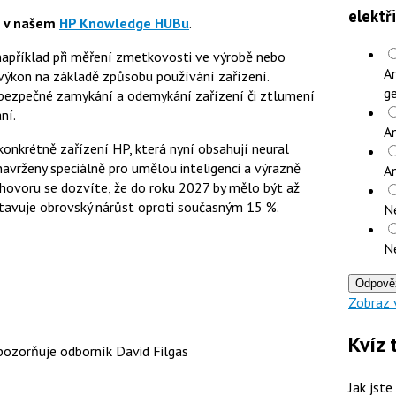
elektř
e v našem
HP Knowledge HUBu
.
například při měření zmetkovosti ve výrobě nebo
An
výkon na základě způsobu používání zařízení.
ge
 bezpečné zamykání a odemykání zařízení či ztlumení
ní.
An
konkrétně zařízení HP, která nyní obsahují neural
navrženy speciálně pro umělou inteligenci a výrazně
A
ozhovoru se dozvíte, že do roku 2027 by mělo být až
tavuje obrovský nárůst oproti současným 15 %.
N
N
Odpově
Zobraz 
Kvíz 
upozorňuje odborník David Filgas
Jak jste