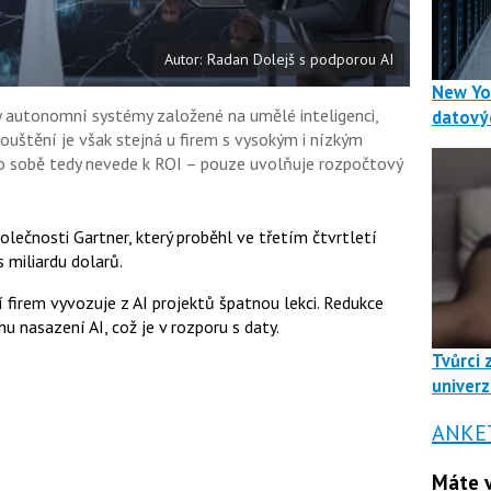
Autor: Radan Dolejš s podporou AI
New Yo
y autonomní systémy založené na umělé inteligenci,
datový
pouštění je však stejná u firem s vysokým i nízkým
 o sobě tedy nevede k ROI – pouze uvolňuje rozpočtový
olečnosti Gartner, který proběhl ve třetím čtvrtletí
 miliardu dolarů.
 firem vyvozuje z AI projektů špatnou lekci. Redukce
 nasazení AI, což je v rozporu s daty.
Tvůrci 
univerz
ANKE
Máte v