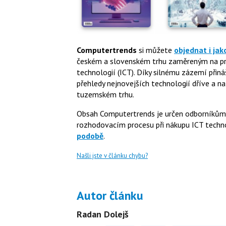
Computertrends
si můžete
objednat i jak
českém a slovenském trhu zaměreným na pro
technologií (ICT). Díky silnému zázemí přiná
přehledy nejnovejších technologií dříve a na
tuzemském trhu.
Obsah Computertrends je určen odborníkům a 
rozhodovacím procesu při nákupu ICT technol
podobě
.
Našli jste v článku chybu?
Autor článku
Radan Dolejš