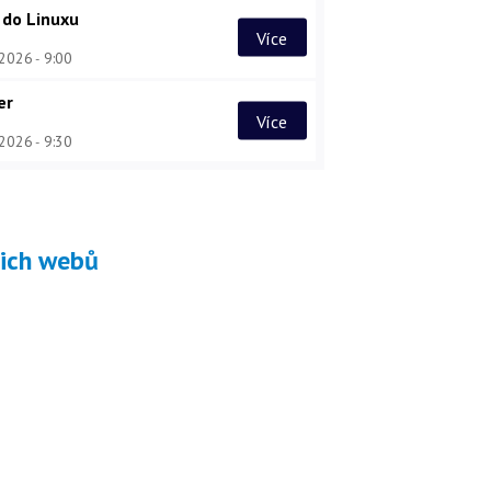
 do Linuxu
Více
 2026
9:00
er
Více
 2026
9:30
šich webů