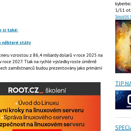
kyberbe
1/11 ot
Spustit 
 si také:
o některé státy
neru vzrostou z 86,4 miliardy dolarů v roce 2025 na
 v roce 2027. Tlak na rychlé výsledky roste úměrně
počtech zaměstnanců budou prezentovány jako primární
TIP N
SPECI