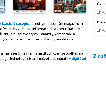
Úvod
15. 9.
Dock
o klasický časopis
. Je jediným odborným magazínem na
fesionály v oblasti informačních a komunikačních
15. 9.
ší aktuální zpravodajství, analýzy, komentáře a
 vyšší odborné úrovni, než ostatní periodika na
manažerům z firem a institucí, kteří se podílejí na
Z na
ogií. Jednotlivá čísla si můžete objednat i
v digitální