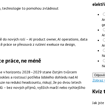
elektř
un, technologie to pomohou zvládnout
An
ge
An
 do nových rolí – AI product owner, AI operations, data
ě práce se přesouvá z rutinní exekuce na design,
A
N
ce práce, ne méně
N
 se v horizontu 2028–2029 stane čistým tvůrcem
Odpově
okles a rostoucí potřeba lidského dohledu nad AI
Zobraz 
uze na redukci headcountu, riskují, že po dvou letech
ů – bez nových příjmů, vyšších marží nebo rychlejšího
Kvíz 
Jak jste