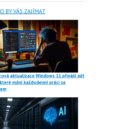
 BY VÁS ZAJÍMAT
ová aktualizace Windows 11 přináší pět
 které mění každodenní práci se
mem