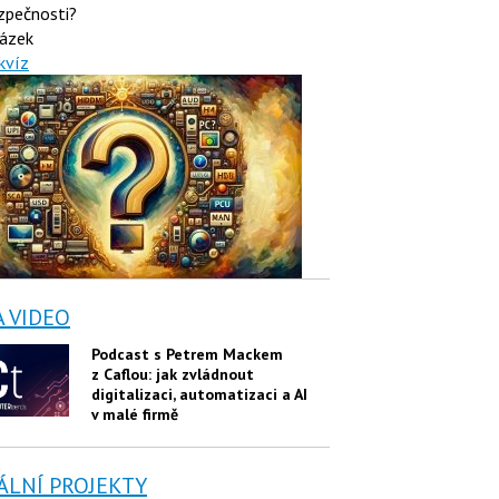
zpečnosti?
ázek
kvíz
A VIDEO
Podcast s Petrem Mackem
z Caflou: jak zvládnout
digitalizaci, automatizaci a AI
v malé firmě
ÁLNÍ PROJEKTY