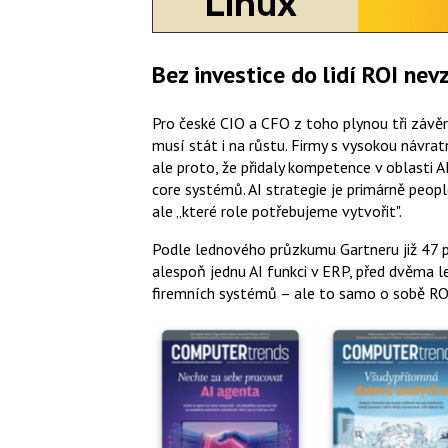
Bez investice do lidí ROI nev
Pro české CIO a CFO z toho plynou tři závěr
musí stát i na růstu. Firmy s vysokou návratn
ale proto, že přidaly kompetence v oblasti A
core systémů. AI strategie je primárně peopl
ale „které role potřebujeme vytvořit".
Podle lednového průzkumu Gartneru již 47
alespoň jednu AI funkci v ERP, před dvěma l
firemních systémů – ale to samo o sobě RO