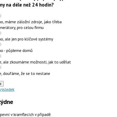
iny na déle než 24 hodin?
o, máme záložní zdroje, jako třeba
nerátory, pro celou firmu
o, ale jen pro klíčové systémy
no - půjdeme domů
e, ale zkoumáme možnosti, jak to udělat
e, doufáme, že se to nestane
z
výsledek
týdne
 pevní v kramflecích v případě