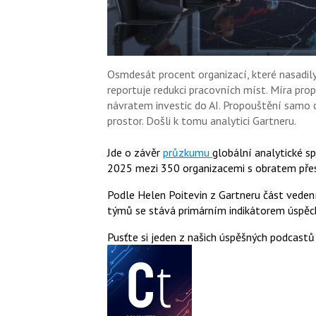
Osmdesát procent organizací, které nasadil
reportuje redukci pracovních míst. Míra pro
návratem investic do AI. Propouštění samo
prostor. Došli k tomu analytici Gartneru.
Jde o závěr
průzkumu
globální analytické sp
2025 mezi 350 organizacemi s obratem přes
Podle Helen Poitevin z Gartneru část vedení
týmů se stává primárním indikátorem úspěchu
Pusťte si jeden z našich úspěšných podcastů