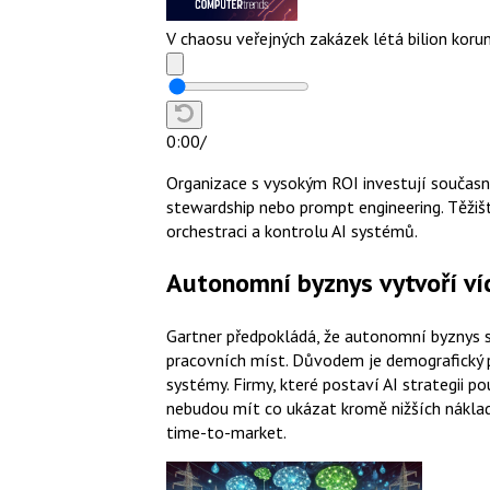
V chaosu veřejných zakázek létá bilion kor
0:00
/
Organizace s vysokým ROI investují současně
stewardship nebo prompt engineering. Těžišt
orchestraci a kontrolu AI systémů.
Autonomní byznys vytvoří ví
Gartner předpokládá, že autonomní byznys
pracovních míst. Důvodem je demografický p
systémy. Firmy, které postaví AI strategii po
nebudou mít co ukázat kromě nižších náklad
time-to-market.