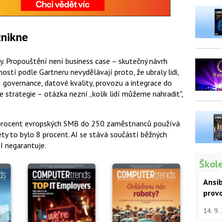
znikne
y. Propouštění není business case – skutečný návrh
ostí podle Gartneru nevydělávají proto, že ubraly lidi,
I governance, datové kvality, provozu a integrace do
e strategie – otázka nezní „kolik lidí můžeme nahradit",
 procent evropských SMB do 250 zaměstnanců používá
ety to bylo 8 procent. AI se stává součástí běžných
I negarantuje.
Škole
Ansib
prov
14. 9.