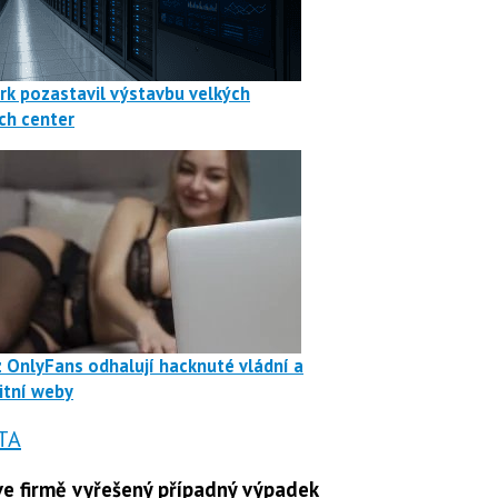
rk pozastavil výstavbu velkých
ch center
z OnlyFans odhalují hacknuté vládní a
itní weby
TA
e firmě vyřešený případný výpadek