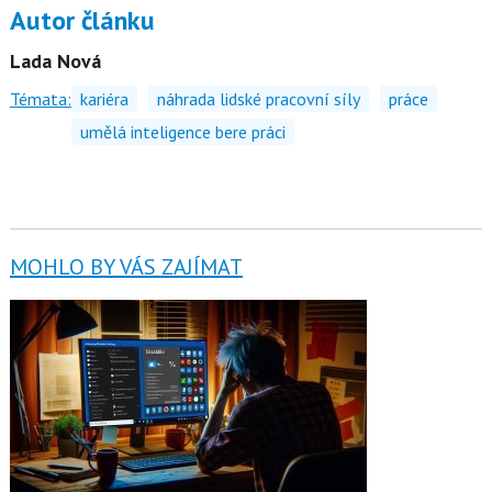
Autor článku
Lada Nová
Témata:
kariéra
náhrada lidské pracovní síly
práce
umělá inteligence bere práci
MOHLO BY VÁS ZAJÍMAT