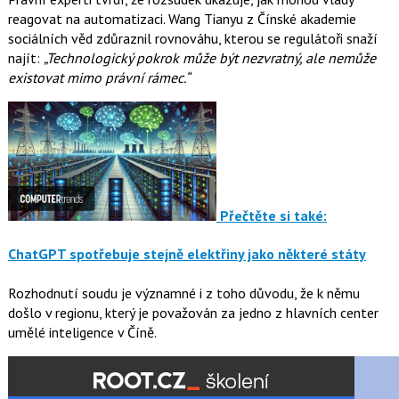
reagovat na automatizaci. Wang Tianyu z Čínské akademie
sociálních věd zdůraznil rovnováhu, kterou se regulátoři snaží
najít:
„Technologický pokrok může být nezvratný, ale nemůže
existovat mimo právní rámec.“
Přečtěte si také:
ChatGPT spotřebuje stejně elektřiny jako některé státy
Rozhodnutí soudu je významné i z toho důvodu, že k němu
došlo v regionu, který je považován za jedno z hlavních center
umělé inteligence v Číně.