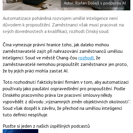
Autor: Radan Dolejš s podporou AI
o
o
k
u
Automatizace poháněná rozvojem umělé inteligence není
důvodem k propouštění. Zaměstnanci však musí pracovat na
svých dovednostech a kvalifikaci, rozhodl čínský soud.
Čína vymezuje právní hranice toho, jak daleko mohou
zaměstnavatelé zajít při nahrazování zaměstnanců umělou
inteligencí. Soud ve městě Chang-čou
rozhodl
, že
zaměstnavatelé nemohou propouštět zaměstnance jen proto,
že by jejich práci mohla zastat AI.
Toto rozhodnutí fakticky brání firmám v tom, aby automatizaci
používaly jako paušální ospravedlnění pro propouštění. Podle
čínského pracovního práva lze pracovní smlouvy někdy
vypovědět z důvodu „významných změn objektivních okolností“.
Soud však dospěl k závěru, že přechod na umělou inteligenci
tuto definici nesplňuje.
Pusťte si jeden z našich úspěšných podcastů