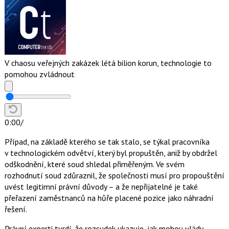
V chaosu veřejných zakázek létá bilion korun, technologie to
pomohou zvládnout
0:00
/
Případ, na základě kterého se tak stalo, se týkal pracovníka
v technologickém odvětví, který byl propuštěn, aniž by obdržel
odškodnění, které soud shledal přiměřeným. Ve svém
rozhodnutí soud zdůraznil, že společnosti musí pro propouštění
uvést legitimní právní důvody – a že nepřijatelné je také
přeřazení zaměstnanců na hůře placené pozice jako náhradní
řešení.
Právní experti tvrdí, že rozsudek ukazuje, jak mohou vlády