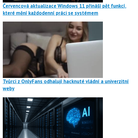
Červencová aktualizace Windows 11 přináší pět funkcí,
které mění každodenní práci se systémem
Tvůrci z OnlyFans odhalují hacknuté vládní a univerzitní
weby