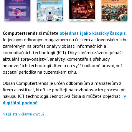
Computertrends
si můžete
objednat i jako klasický časopis
.
Je jediným odborným magazínem na českém a slovenském trhu
zaměreným na profesionály v oblasti informačních a
komunikačních technologií (ICT). Díky silnému zázemí přináší
aktuální zpravodajství, analýzy, komentáře a přehledy
nejnovejších technologií dříve a na vyšší odborné úrovni, než
ostatní periodika na tuzemském trhu.
Obsah Computertrends je určen odborníkům a manažerům z
firem a institucí, kteří se podílejí na rozhodovacím procesu při
nákupu ICT technologií. Jednotlivá čísla si můžete objednat i
v
digitální podobě
.
Našli jste v článku chybu?