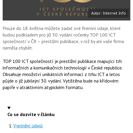
t
e
i
b
X
Autor: Internet Info
o
o
k
u
Pouze do 18. května můžete zadat své firemní údaje, které
budou podkladem pro již 30. vydání ročenky TOP 100 ICT
společností v ČR – prestižní publikace, v níž by ani vaše firma
neměla chybět.
TOP 100 ICT společností je prestižní publikace mapující trh
informačních a komunikačních technologií v České republice.
Obsahuje množství unikátních informací z trhu ICT a letos
půjde o již jubilejní 30. vydání. Vytištěna bude na křídovém
papíře v atraktivním atypickém formátu.
Co se dozvíte v článku
Vyplnění údajů