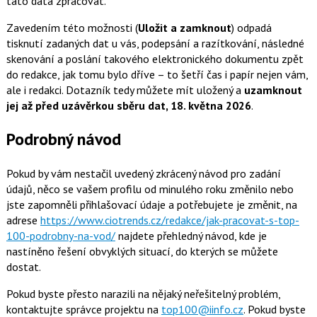
tato data zpracovat.
Zavedením této možnosti (
Uložit a zamknout
) odpadá
tisknutí zadaných dat u vás, podepsání a razítkování, následné
skenování a poslání takového elektronického dokumentu zpět
do redakce, jak tomu bylo dříve – to šetří čas i papír nejen vám,
ale i redakci. Dotazník tedy můžete mít uložený a
uzamknout
jej až před uzávěrkou sběru dat, 18. května 2026
.
Podrobný návod
Pokud by vám nestačil uvedený zkrácený návod pro zadání
údajů, něco se vašem profilu od minulého roku změnilo nebo
jste zapomněli přihlašovací údaje a potřebujete je změnit, na
adrese
https://www.ciotrends.cz/redakce/jak-pracovat-s-top-
100-podrobny-na-vod/
najdete přehledný návod, kde je
nastíněno řešení obvyklých situací, do kterých se můžete
dostat.
Pokud byste přesto narazili na nějaký neřešitelný problém,
kontaktujte správce projektu na
top100@iinfo.cz
. Pokud byste