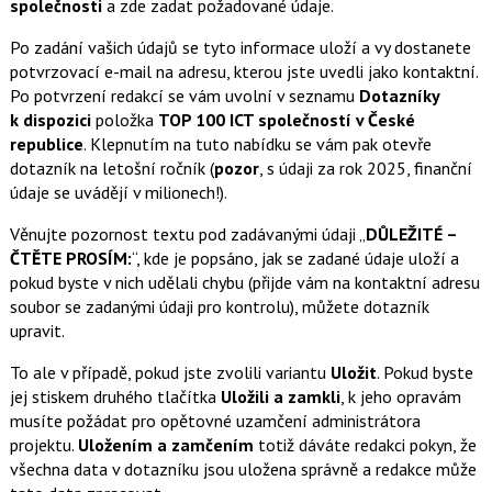
společnosti
a zde zadat požadované údaje.
Po zadání vašich údajů se tyto informace uloží a vy dostanete
potvrzovací e-mail na adresu, kterou jste uvedli jako kontaktní.
Po potvrzení redakcí se vám uvolní v seznamu
Dotazníky
k dispozici
položka
TOP 100 ICT společností v České
republice
. Klepnutím na tuto nabídku se vám pak otevře
dotazník na letošní ročník (
pozor
, s údaji za rok 2025, finanční
údaje se uvádějí v milionech!).
Věnujte pozornost textu pod zadávanými údaji „
DŮLEŽITÉ –
ČTĚTE PROSÍM:
“, kde je popsáno, jak se zadané údaje uloží a
pokud byste v nich udělali chybu (přijde vám na kontaktní adresu
soubor se zadanými údaji pro kontrolu), můžete dotazník
upravit.
To ale v případě, pokud jste zvolili variantu
Uložit
. Pokud byste
jej stiskem druhého tlačítka
Uložili a zamkli
, k jeho opravám
musíte požádat pro opětovné uzamčení administrátora
projektu.
Uložením a zamčením
totiž dáváte redakci pokyn, že
všechna data v dotazníku jsou uložena správně a redakce může