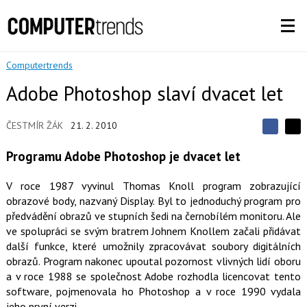
Computertrends
Adobe Photoshop slaví dvacet let
ČESTMÍR ŽÁK
21. 2. 2010
S
S
S
d
d
d
Programu Adobe Photoshop je dvacet let
í
í
í
l
l
e
e
l
V roce 1987 vyvinul Thomas Knoll program zobrazující
j
j
t
obrazové body, nazvaný Display. Byl to jednoduchý program pro
e
t
e
e
předvádění obrazů ve stupních šedi na černobílém monitoru. Ale
t
n
n
a
ve spolupráci se svým bratrem Johnem Knollem začali přidávat
a
F
s
další funkce, které umožnily zpracovávat soubory digitálních
a
í
obrazů. Program nakonec upoutal pozornost vlivných lidí oboru
c
t
e
i
a v roce 1988 se společnost Adobe rozhodla licencovat tento
b
X
software, pojmenovala ho Photoshop a v roce 1990 vydala
o
o
jeho první verzi.