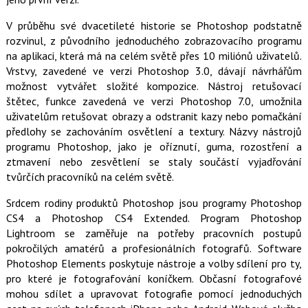
k
u
V průběhu své dvacetileté historie se Photoshop podstatně
rozvinul, z původního jednoduchého zobrazovacího programu
na aplikaci, která má na celém světě přes 10 miliónů uživatelů.
Vrstvy, zavedené ve verzi Photoshop 3.0, dávají návrhářům
možnost vytvářet složité kompozice. Nástroj retušovací
štětec, funkce zavedená ve verzi Photoshop 7.0, umožnila
uživatelům retušovat obrazy a odstranit kazy nebo pomačkání
předlohy se zachováním osvětlení a textury. Názvy nástrojů
programu Photoshop, jako je oříznutí, guma, rozostření a
ztmavení nebo zesvětlení se staly součástí vyjadřování
tvůrčích pracovníků na celém světě.
Srdcem rodiny produktů Photoshop jsou programy Photoshop
CS4 a Photoshop CS4 Extended. Program Photoshop
Lightroom se zaměřuje na potřeby pracovních postupů
pokročilých amatérů a profesionálních fotografů. Software
Photoshop Elements poskytuje nástroje a volby sdílení pro ty,
pro které je fotografování koníčkem. Občasní fotografové
mohou sdílet a upravovat fotografie pomocí jednoduchých