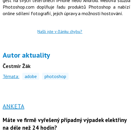
gest na svých telefonech iPhone nebo Android. Webová služba
Photoshop.com doplňuje řadu produktů Photoshop a nabízí
online sdílení fotografií, jejich úpravy a možnosti hostování.
Našli jste v článku chybu?
Autor aktuality
Čestmír Žák
Témata:
adobe
photoshop
ANKETA
Máte ve firmě vyřešený případný výpadek elektřiny
na déle než 24 hodin?