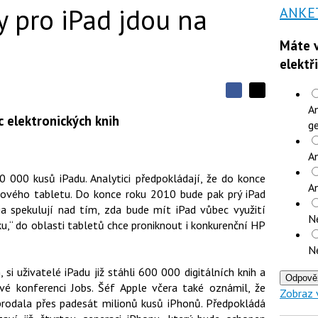
y pro iPad jdou na
ANKE
Máte v
elektř
S
S
S
An
d
d
d
íc elektronických knih
í
ge
í
í
l
l
e
e
l
j
An
j
t
e
t
e
 000 kusů iPadu. Analytici předpokládají, že do konce
e
t
n
A
n
nového tabletu. Do konce roku 2010 bude pak prý iPad
a
a
F
dia spekulují nad tím, zda bude mít iPad vůbec využití
s
N
a
í
ku,“ do oblasti tabletů chce proniknout i konkurenční HP
c
t
e
i
N
b
X
o
 si uživatelé iPadu již stáhli 600 000 digitálních knih a
o
Odpově
k
kové konferenci Jobs. Šéf Apple včera také oznámil, že
Zobraz 
u
 prodala přes padesát milionů kusů iPhonů. Předpokládá