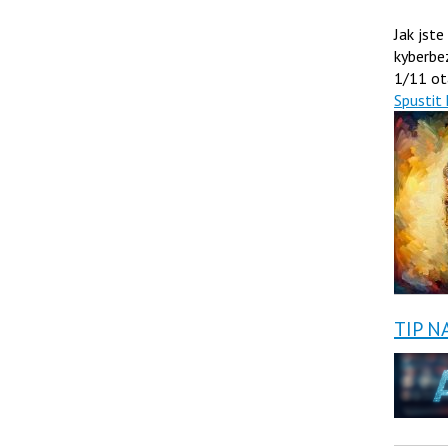
Jak jste
kyberbe
1/11 ot
Spustit 
TIP N