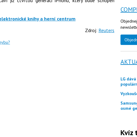
aví již čtvrtou generaci iPhonu, který bude schopen
COMP
elektronické knihy a herní centrum
Objednej
newslett
Zdroj:
Reuters
Objed
chybu?
AKTU
LG dává zákazníkům ještě měsíc jako odměnu
populár
Vyzkouš
Samsung představuje tři skládací telefony Galaxy Z
osmé ge
Kvíz 