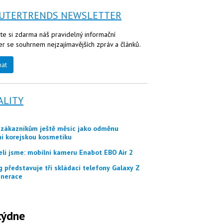
UTERTRENDS NEWSLETTER
te si zdarma náš pravidelný informační
er se souhrnem nejzajímavějších zpráv a článků.
nat
ALITY
ní korejskou kosmetiku
eli jsme: mobilní kameru Enabot EBO Air 2
nerace
týdne