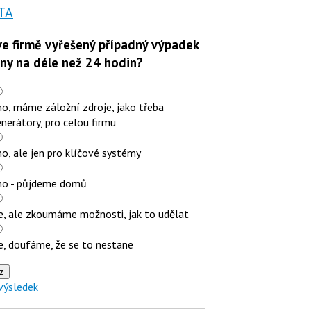
TA
e firmě vyřešený případný výpadek
iny na déle než 24 hodin?
o, máme záložní zdroje, jako třeba
nerátory, pro celou firmu
o, ale jen pro klíčové systémy
no - půjdeme domů
e, ale zkoumáme možnosti, jak to udělat
e, doufáme, že se to nestane
z
výsledek