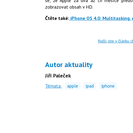
se, že Apple za dva až tři měsíce předst
zobrazovat obsah v HD.
Čtěte také:
iPhone OS 4.0: Multitasking, 
Našli jste v článku 
Autor aktuality
Jiří Paleček
Témata:
apple
ipad
iphone