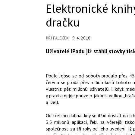
Elektronické knih
dračku
JIŘÍ PALEČEK
9. 4. 2010
Uživatelé iPadu již stáhli stovky tis
Podle Jobse se od soboty prodalo přes 450
června se prodá přes milion kusů tohoto 
vlastnit pět milionů uživatelů. I když mé
v praxi a nejde pouze o jakousi velkou „hrač
a Dell.
Od třetího dubna, kdy se iPad dostal na trh,
3.5 milionů aplikací, řekl na včerejší tis
společnost za tři roky od jeho uvedení již