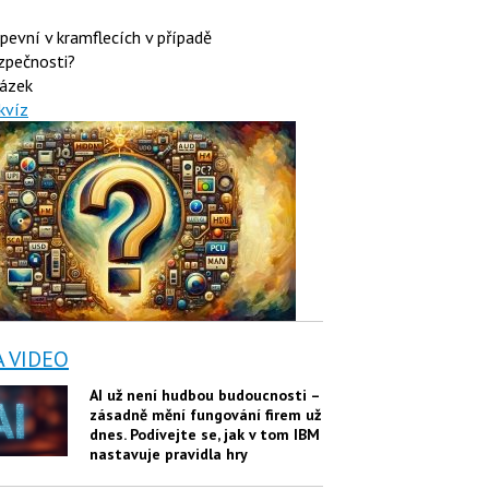
 pevní v kramflecích v případě
zpečnosti?
ázek
kvíz
A VIDEO
AI už není hudbou budoucnosti –
zásadně mění fungování firem už
dnes. Podívejte se, jak v tom IBM
nastavuje pravidla hry