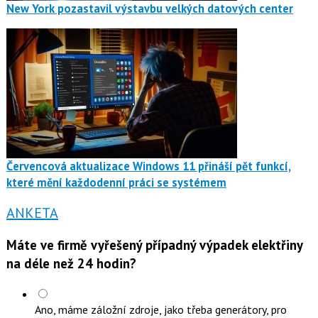
New York pozastavil výstavbu velkých datových center
Červencová aktualizace Windows 11 přináší pět funkcí,
které mění každodenní práci se systémem
ANKETA
Máte ve firmě vyřešený případný výpadek elektřiny
na déle než 24 hodin?
Ano, máme záložní zdroje, jako třeba generátory, pro