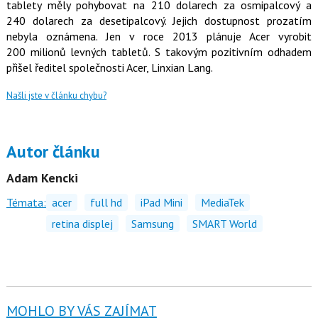
tablety měly pohybovat na 210 dolarech za osmipalcový a
240 dolarech za desetipalcový. Jejich dostupnost prozatím
nebyla oznámena. Jen v roce 2013 plánuje Acer vyrobit
200 milionů levných tabletů. S takovým pozitivním odhadem
přišel ředitel společnosti Acer, Linxian Lang.
Našli jste v článku chybu?
Autor článku
Adam Kencki
Témata:
acer
full hd
iPad Mini
MediaTek
retina displej
Samsung
SMART World
MOHLO BY VÁS ZAJÍMAT