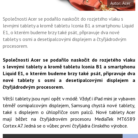
Autor: Acer
o
o
k
u
Společnosti Acer se podařilo naskočit do rozjetého vlaku s
levnými tablety a kromě tabletu Iconia B1 a smartphonu Liquid
E1, o kterém budeme brzy také psát, připravuje dva nové
tablety s osmi a desetipalcovými displejem a čtyřjádrodvým
procesorem.
Společnosti Acer se podařilo naskočit do rozjetého vlaku
s levnými tablety a kromě tabletu Iconia B1 a smartphonu
Liquid E1, o kterém budeme brzy také psát, připravuje dva
nové tablety s osmi a desetipalcovými displejem a
čtyřjádrodvým procesorem.
Větší tablety jsou nyní opět v módě. Vždyť i iPad mini je vybaven
téměř osmipalcovým displejem, Samsung chystá nové tablety,
také s displejem o úhlopříčce osm palců. Nové tablety Acer
mají běžet na čtyřjádrovém procesoru MediaTek MT6589
Cortex A7. Jedná se o vůbec první čtyřjádra čínského výrobce.