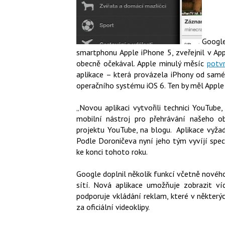
Googl
smartphonu Apple iPhone 5, zveřejnil v App
obecně očekával. Apple minulý měsíc
potvr
aplikace – která provázela iPhony od sam
operačního systému iOS 6. Ten by měl Apple 
„Novou aplikaci vytvořili technici YouTube
mobilní nástroj pro přehrávání našeho ob
projektu YouTube, na blogu. Aplikace vyžad
Podle Doroničeva nyní jeho tým vyvíjí spec
ke konci tohoto roku.
Google doplnil několik funkcí včetně novéh
sítí. Nová aplikace umožňuje zobrazit v
podporuje vkládání reklam, které v někter
za oficiální videoklipy.