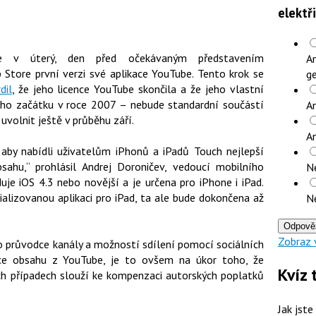
elektř
e v úterý, den před očekávaným představením
An
 Store první verzi své aplikace YouTube. Tento krok se
ge
dil
, že jeho licence YouTube skončila a že jeho vlastní
ého začátku v roce 2007 – nebude standardní součástí
An
uvolnit ještě v průběhu září.
A
, aby nabídli uživatelům iPhonů a iPadů Touch nejlepší
sahu,“ prohlásil Andrej Doroničev, vedoucí mobilního
N
uje iOS 4.3 nebo novější a je určena pro iPhone i iPad.
ializovanou aplikaci pro iPad, ta ale bude dokončena až
N
Odpově
Zobraz 
o průvodce kanály a možností sdílení pomocí sociálních
íce obsahu z YouTube, je to ovšem na úkor toho, že
Kvíz 
ých případech slouží ke kompenzaci autorských poplatků
Jak jste