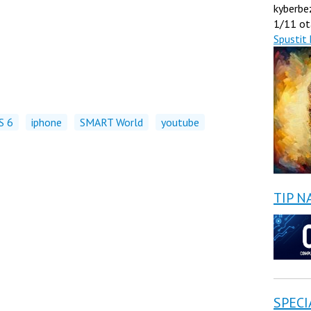
kyberbe
1/11 ot
Spustit 
S 6
iphone
SMART World
youtube
TIP N
SPECI