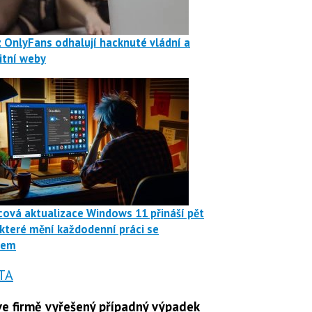
z OnlyFans odhalují hacknuté vládní a
itní weby
ová aktualizace Windows 11 přináší pět
 které mění každodenní práci se
mem
TA
e firmě vyřešený případný výpadek