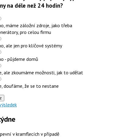
iny na déle než 24 hodin?
o, máme záložní zdroje, jako třeba
nerátory, pro celou firmu
o, ale jen pro klíčové systémy
no - půjdeme domů
e, ale zkoumáme možnosti, jak to udělat
e, doufáme, že se to nestane
z
výsledek
týdne
 pevní v kramflecích v případě