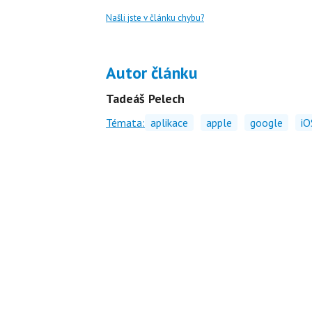
Našli jste v článku chybu?
Autor článku
Tadeáš Pelech
Témata:
aplikace
apple
google
iO