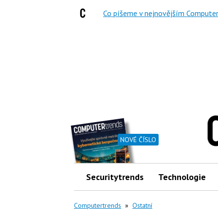
Co píšeme v nejnovějším Computer
NOVÉ ČÍSLO
Securitytrends
Technologie
Computertrends
»
Ostatní