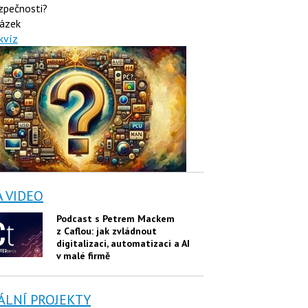
zpečnosti?
ázek
kvíz
A VIDEO
Podcast s Petrem Mackem
z Caflou: jak zvládnout
digitalizaci, automatizaci a AI
v malé firmě
ÁLNÍ PROJEKTY