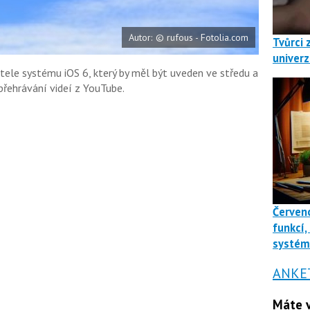
Autor: © rufous - Fotolia.com
Tvůrci 
univerz
tele systému iOS 6, který by měl být uveden ve středu a
 přehrávání videí z YouTube.
Červenc
funkcí,
systé
ANKE
Máte v