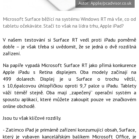
Autor: Apple/pcadvisor.co.uk
o
o
k
u
Microsoft Surface běžící na systému Windows RT má vše, co od
tabletu očekáváte. Stačí to však na lídra trhu, Apple iPad?
V našem testování si Surface RT vedl proti iPadu poměrně
dobře – je však třeba si uvědomit, že se jedná o dvě rozdílná
zařízení.
Na papíře vypadá Microsoft Surface RT jako přímá konkurence
Apple iPadu s Retina displejem. Oba modely začínají na
499 dolarech. Displej je u Surface o trochu větší,
s 10,6palcovou úhlopříčkou oproti 9,7 palce u iPadu. Tablety
váží téměř stejně. Oba mají „zapečený“ operační systém a
spoustu aplikací, které můžete zakoupit pouze ve značkovém
online obchodě.
Jsou tu však klíčové rozdíly.
- Zatímco iPad je primárně zařízení konzumující obsah, Surface,
který je vybaven kancelářským balíkem Microsoft Office, je