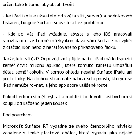
určen také k tomu, aby obsah tvořil.
- Ke iPad izoluje uživatele od světa sítí, serverů a podnikových
tiskáren, funguje Surface souvisle a bez problémů.
- Kde po vás iPad vyžaduje, abyste s jeho iOS pracovali
s rozhraním ve formě mřížky ikon, dává vám Surface na výběr
z dlaždic, ikon nebo z nefalšovaného příkazového řádku.
Takže, kdo vítězí? Odpověď zní: přijde na to. iPad má k dispozici
téměř čtvrt milionu aplikací, které tomuto tabletu umožňují
dělat téměř cokoliv. V tomto ohledu nesahá Surface iPadu ani
po kotníky. Na druhou stranu ale nabízí schopnosti, kterým se
iPad nemůže rovnat, a jeho app store utěšeně roste.
Pokud bychom si měli vybrat a mohli si to dovolit, asi bychom si
koupili od každého jeden kousek.
Pod povrchem
Microsoft Surface RT vypadne ze svého černobílého návleku
zabalený v tenké plastové obálce, která vypadá jako nějaké