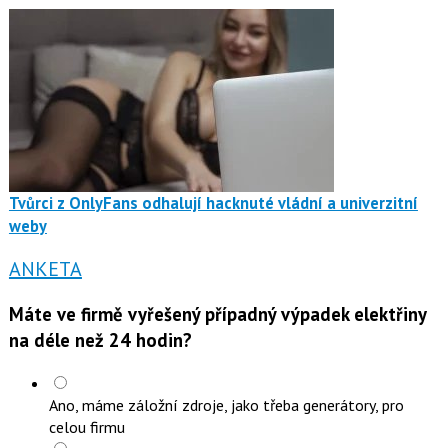
Tvůrci z OnlyFans odhalují hacknuté vládní a univerzitní
weby
ANKETA
Máte ve firmě vyřešený případný výpadek elektřiny
na déle než 24 hodin?
Ano, máme záložní zdroje, jako třeba generátory, pro
celou firmu