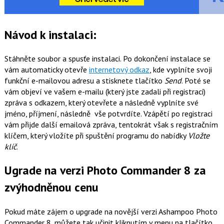
Návod k instalaci:
Stáhněte soubor a spusťe instalaci. Po dokončení instalace se
vám automaticky otevře
internetový odkaz
, kde vyplníte svoji
funkční e-mailovou adresu a stisknete tlačítko
Send
. Poté se
vám objeví ve vašem e-mailu (který jste zadali při registraci)
zpráva s odkazem, který otevřete a následně vyplníte své
jméno, příjmení, následně vše potvrdíte. Vzápětí po registraci
vám přijde další emailová zpráva, tentokrát však s registračním
klíčem, který vložíte při spuštění programu do nabídky
Vložte
klíč
.
Ugrade na verzi Photo Commander 8 za
zvýhodněnou cenu
Pokud máte zájem o upgrade na novější verzi Ashampoo Photo
Commander 8, můžete tak učinit kliknutím v menu na tlačítko