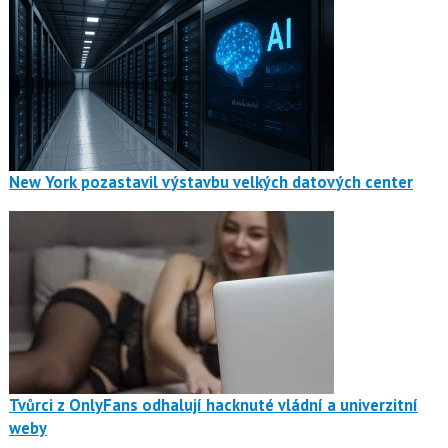
New York pozastavil výstavbu velkých datových center
Tvůrci z OnlyFans odhalují hacknuté vládní a univerzitní
weby