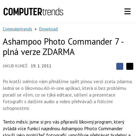
Computertrends
»
Download
Ashampoo Photo Commander 7 -
plná verze ZDARMA
JAKUB KUNEŠ
19. 1. 2011
S
S
S
d
d
d
í
Po kratší odmlce vám přinášíme opět plnou verzi zcela zdarma.
í
í
l
l
Jedná se o šikovnou All-in-one aplikaci, která si bez problému
e
e
l
j
poradí se vším, co se týká editace, sdílení a prezentace
j
t
e
t
fotografií s dalšími audio a video přehrávači a řídícími
e
e
t
n
schopnostmi.
n
a
a
F
s
a
Tento měsíc jsme si pro vás připravili šikovný program, který
í
c
t
zvládá více funkcí najednou. Ashampoo Photo Commander
e
i
slouží jako prohlížeč fotografií, umožňuje přehrávat hudební a
b
X