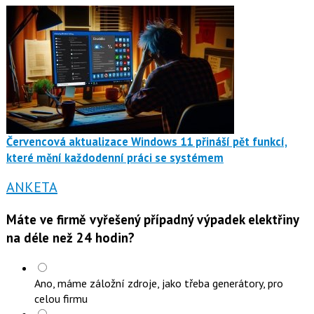
Červencová aktualizace Windows 11 přináší pět funkcí,
které mění každodenní práci se systémem
ANKETA
Máte ve firmě vyřešený případný výpadek elektřiny
na déle než 24 hodin?
Ano, máme záložní zdroje, jako třeba generátory, pro
celou firmu