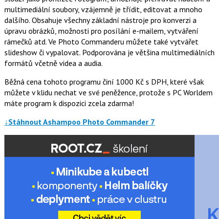
o
multimediální soubory, vzájemně je třídit, editovat a mnoho
o
dalšího. Obsahuje všechny základní nástroje pro konverzi a
k
u
úpravu obrázků, možnosti pro posílání e-mailem, vytváření
rámečků atd. Ve Photo Commanderu můžete také vytvářet
slideshow či vypalovat. Podporována je většina multimediálních
formátů včetně videa a audia.
Běžná cena tohoto programu činí 1000 Kč s DPH, které však
můžete v klidu nechat ve své peněžence, protože s PC Worldem
máte program k dispozici zcela zdarma!
↓Stáhnout Ashampoo Photo Commander 7