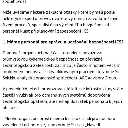
spolehlivost.
Níže uvádíme některé základní otázky, které by měli podle
některých expertů provozovatelé výrobních závodů, inženýři
řízení procesů, specialisté na výrobní IT a bezpečnostní
personál klást při plánování zabezpečení ICS.
1.
Máme personál pro správu a udržování bezpečnosti ICS?
Plánovači organizací mají často tendenci považovat
průmyslovou kybernetickou bezpečnost za převážně
technologickou záležitost, zatímco je často mnohem větším
problémem nedostatek kvalifikovaných pracovníků, varuje Sid
Snitkin, analytik poradenské společnosti ARC Advisory Group.
V posledních letech provozovatelé kritické infrastruktury stále
častěji využívají pro ochranu svých systémů doporučená
technologická opatření, ale nemají dostatek personálu k jejich
obsluze.
„Mnoho organizací prostě nemá k dispozici lidi pro podporu
zavedené technologie,“ upozorňuje Snitkin. „Nasadí