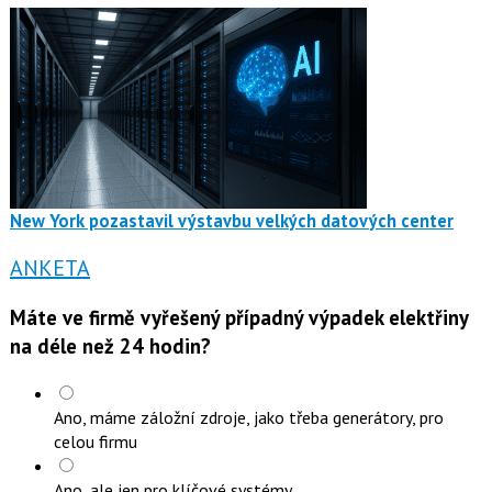
New York pozastavil výstavbu velkých datových center
ANKETA
Máte ve firmě vyřešený případný výpadek elektřiny
na déle než 24 hodin?
Ano, máme záložní zdroje, jako třeba generátory, pro
celou firmu
Ano, ale jen pro klíčové systémy