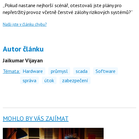
„Pokud nastane nejhorší scénář, otestovali jste plány pro
nepřetržitý provoz včetně čerstvé zálohy rizikových systémů?“
Našli jste v článku chybu?
Autor článku
Jaikumar Vijayan
Témata:
Hardware
průmysl
scada
Software
správa
útok
zabezpečení
MOHLO BY VÁS ZAJÍMAT