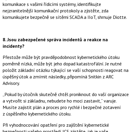
komunikace s vašimi řídicími systémy, identifikujte
nejzranitelnější komunikační protokoly a zjistěte, zda
komunikujete bezpečně se sítěmi SCADA a IIoT, shrnuje Diotte.
8.
Jsou zabezpečené správa incidentů a reakce na
incidenty?
Přestože může být pravděpodobnost kybernetického útoku
poměrně nízká, může být jeho dopad katastrofální. Je nutné
položit základní otázku týkající se vaší schopnosti reagovat na
úspěšný útok a zmírnit následky, připomíná Snitkin z ARC
Advisory.
„Pokud by útočník skutečně chtěl proniknout do vaší organizace
a vytvořit si základnu, nebudete ho moci zastavit,“ varuje.
Musíte zajistit plán a proces pro rychlé i bezpečné zotavení
z úspěšného kybernetického útoku.
Při vyhodnocování opatření pro zajištění kybernetické
bezpečnosti vašeho prostředí ICS zjistěte, jak je vaše