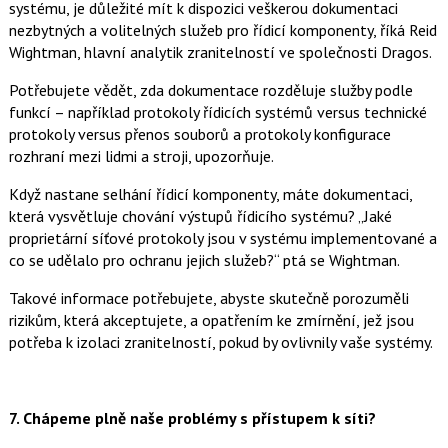
systému, je důležité mít k dispozici veškerou dokumentaci
nezbytných a volitelných služeb pro řídicí komponenty, říká Reid
Wightman, hlavní analytik zranitelností ve společnosti Dragos.
Potřebujete vědět, zda dokumentace rozděluje služby podle
funkcí – například protokoly řídicích systémů versus technické
protokoly versus přenos souborů a protokoly konfigurace
rozhraní mezi lidmi a stroji, upozorňuje.
Když nastane selhání řídicí komponenty, máte dokumentaci,
která vysvětluje chování výstupů řídicího systému? „Jaké
proprietární síťové protokoly jsou v systému implementované a
co se udělalo pro ochranu jejich služeb?“ ptá se Wightman.
Takové informace potřebujete, abyste skutečně porozuměli
rizikům, která akceptujete, a opatřením ke zmírnění, jež jsou
potřeba k izolaci zranitelností, pokud by ovlivnily vaše systémy.
7.
Chápeme plně naše problémy s přístupem k síti?