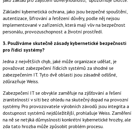
jako základ pro zajištění důvěryhodnosti,“ upozorňuje Diotte.
Základní kybernetická ochrana, jako jsou bezpečné spouštění,
autentizace, šifrování a řetězení důvěry, podle něj nejsou
implementované v zařízeních, která mají vliv na bezpečnost
personálu, provozuschopnost a životní prostředí.
3.
Používáme skutečně zásady kybernetické bezpečnosti
pro řídicí systémy?
Jedna z největších chyb, jaké může organizace udělat, je
považovat zabezpečení řídicích systémů za shodné se
zabezpečením IT. Tyto dvě oblasti jsou zásadně odlišné,
zdůrazňuje Weiss.
Zabezpečení IT se obvykle zaměřuje na zjišťování a řešení
zranitelností v síti bez ohledu na skutečný dopad na provozní
systémy. Pro provozovatele výrobních závodů jsou integrita a
dostupnost systémů nejdůležitější, prohlašuje Weiss. Zaměření
na ně se netýká důmyslnosti konkrétní kybernetické hrozby, ale
zda tato hrozba může způsobit problém procesu.