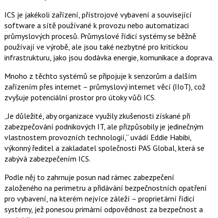
ICS je jakékoli zařízení, přístrojové vybavení a související
software a sítě používané k provozu nebo automatizaci
průmyslových procesů. Průmyslové řídicí systémy se běžně
používají ve výrobě, ale jsou také nezbytné pro kritickou
infrastrukturu, jako jsou dodávka energie, komunikace a doprava.
Mnoho z těchto systémů se připojuje k senzorům a dalším
zařízením přes internet – průmyslový internet věcí (IIoT), což
zvyšuje potenciální prostor pro útoky vůči ICS.
„Je důležité, aby organizace využily zkušenosti získané při
zabezpečování podnikových IT, ale přizpůsobily je jedinečným
vlastnostem provozních technologií,“ uvádí Eddie Habibi,
výkonný ředitel a zakladatel společnosti PAS Global, která se
zabývá zabezpečením ICS.
Podle něj to zahrnuje posun nad rámec zabezpečení
založeného na perimetru a přidávání bezpečnostních opatření
pro vybavení, na kterém nejvíce záleží – proprietární řídicí
systémy, jež ponesou primární odpovědnost za bezpečnost a