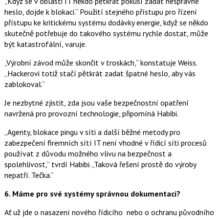
„Když se v oblasti IT někdo pětkrát pokusí zadat nesprávné
heslo, dojde k blokaci.“ Použití stejného přístupu pro řízení
přístupu ke kritickému systému dodávky energie, když se někdo
skutečně potřebuje do takového systému rychle dostat, může
být katastrofální, varuje.
„Výrobní závod může skončit v troskách,“ konstatuje Weiss.
„Hackerovi totiž stačí pětkrát zadat špatné heslo, aby vás
zablokoval.“
Je nezbytné zjistit, zda jsou vaše bezpečnostní opatření
navržená pro provozní technologie, připomíná Habibi.
„Agenty, blokace pingu v síti a další běžné metody pro
zabezpečení firemních sítí IT není vhodné v řídicí síti procesů
používat z důvodu možného vlivu na bezpečnost a
spolehlivost,“ tvrdí Habibi. „Taková řešení prostě do výroby
nepatří. Tečka.“
6.
Máme pro své systémy správnou dokumentaci?
Ať už jde o nasazení nového řídicího nebo o ochranu původního