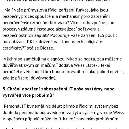
„Mají vaše průmyslová řídicí zařízení funkce, jako jsou
bezpečný proces spouštění a mechanismy pro zabránění
neoprávněným změnám firmwaru? Víte, jak bezpečné jsou
procesy vzdálené instalace aktualizací softwaru a
bezpečnostních záplat? Podporuje vaše zařízení ICS použití
autentizace PKI založené na standardech a digitální
certifikáty?“ ptá se Diotte.
„Všichni se zaměřují na diagnózu. Nikdo se neptá, zda můžeme
důvěřovat svým snímačům,“ dodává Weiss. „Jste-li lékař,
nemůžete věřit odečtům hodnot krevního tlaku, pokud nevíte,
zda je přístroj důvěryhodný.“
5.
Chrání opatření zabezpečení IT naše systémy, nebo
vytvářejí více problémů?
Personál IT by neměl nic dělat přímo s řídicími systémy bez
dohledu personálu odpovědného za tyto systémy, varuje Weiss.
V opačném případě může dojít k neočekávaným problémům.