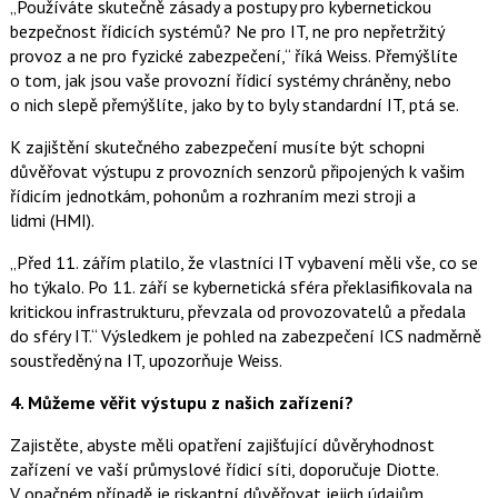
„Používáte skutečně zásady a postupy pro kybernetickou
bezpečnost řídicích systémů? Ne pro IT, ne pro nepřetržitý
provoz a ne pro fyzické zabezpečení,“ říká Weiss. Přemýšlíte
o tom, jak jsou vaše provozní řídicí systémy chráněny, nebo
o nich slepě přemýšlíte, jako by to byly standardní IT, ptá se.
K zajištění skutečného zabezpečení musíte být schopni
důvěřovat výstupu z provozních senzorů připojených k vašim
řídicím jednotkám, pohonům a rozhraním mezi stroji a
lidmi (HMI).
„Před 11. zářím platilo, že vlastníci IT vybavení měli vše, co se
ho týkalo. Po 11. září se kybernetická sféra překlasifikovala na
kritickou infrastrukturu, převzala od provozovatelů a předala
do sféry IT.“ Výsledkem je pohled na zabezpečení ICS nadměrně
soustředěný na IT, upozorňuje Weiss.
4.
Můžeme věřit výstupu z našich zařízení?
Zajistěte, abyste měli opatření zajišťující důvěryhodnost
zařízení ve vaší průmyslové řídicí síti, doporučuje Diotte.
V opačném případě je riskantní důvěřovat jejich údajům.