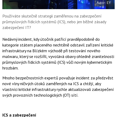
Autor: EY
o
o
k
u
Používáte skutečně strategii zaměřenou na zabezpečení
průmyslových řídicích systémů (ICS), nebo jen běžné zásady
zabezpečení IT?
Nedávný incident, kdy útočník patřící pravděpodobně do
kategorie státem placeného nechtěně odstavil zařízení kritické
infrastruktury na Blízkém východě při testování nového
malwaru, který se rozšířil, vyvolává obavy ohledně zranitelnosti
průmyslových řídicích systémů (ICS) vůči novým kybernetickým
hrozbám.
Mnoho bezpečnostních expertů považuje incident za předzvěst
nové vlny ničivých útoků zaměřených na ICS a chtějí, aby
vlastníci kritické infrastruktury rychle aktualizovali zabezpečení
svých provozních technologických (OT) sítí.
ICS a zabezpečení