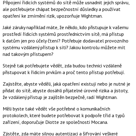
Připojení řídicích systémů do sítě může usnadnit jejich správu,
ale potřebujete chápat bezpečnostní důsledky a používat
opatření ke zmírnění rizik, upozorňuje Wightman.
Jaké záruky například máte, že někdo, kdo přistupuje k vašemu
prostředí řídicích systémů prostřednictvím sítě, má přístup
k datům jen pro účely čtení? Potřebuje dodavatel provozního
systému vzdálený přístup k síti? Jakou kontrolu můžete mít
nad takovým přístupem?
Stejně tak potřebujete vědět, zda budou technici vzdáleně
přistupovat k řídicím prvkům a proč tento přístup potřebují.
Zajistěte, abyste věděli, jaká opatření existují nebo je nutné je
přidat do sítě, abyste dosáhli přijatelné úrovně rizika a jistoty,
že vzdálený přístup je zajištěn bezpečně, radí Wightman.
Měli byste také vědět vše potřebné o komunikačních
protokolech, které budete potřebovat k podpoře tříd a typů
zařízení, doporučuje Diotte ze společnosti Mocana.
Zjistěte, zda máte silnou autentizaci a šifrování veškeré