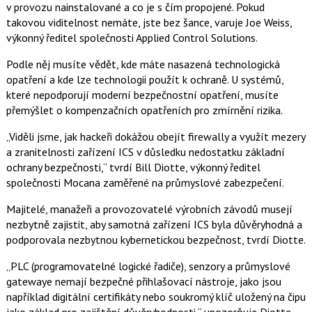
v provozu nainstalované a co je s čím propojené. Pokud
takovou viditelnost nemáte, jste bez šance, varuje Joe Weiss,
výkonný ředitel společnosti Applied Control Solutions.
Podle něj musíte vědět, kde máte nasazená technologická
opatření a kde lze technologii použít k ochraně. U systémů,
které nepodporují moderní bezpečnostní opatření, musíte
přemýšlet o kompenzačních opatřeních pro zmírnění rizika.
„Viděli jsme, jak hackeři dokážou obejít firewally a využít mezery
a zranitelnosti zařízení ICS v důsledku nedostatku základní
ochrany bezpečnosti,“ tvrdí Bill Diotte, výkonný ředitel
společnosti Mocana zaměřené na průmyslové zabezpečení.
Majitelé, manažeři a provozovatelé výrobních závodů musejí
nezbytně zajistit, aby samotná zařízení ICS byla důvěryhodná a
podporovala nezbytnou kybernetickou bezpečnost, tvrdí Diotte.
„PLC (programovatelné logické řadiče), senzory a průmyslové
gatewaye nemají bezpečné přihlašovací nástroje, jako jsou
například digitální certifikáty nebo soukromý klíč uložený na čipu