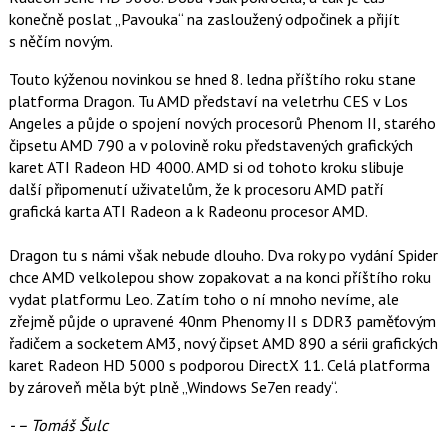
o
konečně poslat „Pavouka“ na zasloužený odpočinek a přijít
o
s něčím novým.
k
u
Touto kýženou novinkou se hned 8. ledna příštího roku stane
platforma Dragon. Tu AMD představí na veletrhu CES v Los
Angeles a půjde o spojení nových procesorů Phenom II, starého
čipsetu AMD 790 a v polovině roku představených grafických
karet ATI Radeon HD 4000. AMD si od tohoto kroku slibuje
další připomenutí uživatelům, že k procesoru AMD patří
grafická karta ATI Radeon a k Radeonu procesor AMD.
Dragon tu s námi však nebude dlouho. Dva roky po vydání Spider
chce AMD velkolepou show zopakovat a na konci příštího roku
vydat platformu Leo. Zatím toho o ní mnoho nevíme, ale
zřejmě půjde o upravené 40nm Phenomy II s DDR3 paměťovým
řadičem a socketem AM3, nový čipset AMD 890 a sérii grafických
karet Radeon HD 5000 s podporou DirectX 11. Celá platforma
by zároveň měla být plně „Windows Se7en ready“.
- – Tomáš Šulc