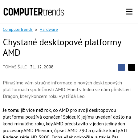
Computertrends
»
Hardware
Chystané desktopové platformy
AMD
TOMÁŠ ŠULC
31. 12. 2008
S
S
S
d
d
d
í
Přinášíme vám stručné informace o nových desktopových
í
í
l
l
platformách společnosti AMD. Hned v lednu se nám představí
e
e
l
j
Dragon, který koncem roku vystřídá Leo.
j
t
e
t
e
e
t
n
Je tomu již více než rok, co AMD pro svoji desktopovou
n
a
a
platformu používá označení Spider. K jejímu uvedení došlo na
F
s
a
konci minulého roku, kdy AMD představilo v jeden jediný den
í
c
t
procesory AMD Phenom, čipset AMD 790 a grafické karty ATI
e
i
Radeon série HD 3800. Doba však pokročila, a tak je čas
b
X