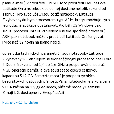
psaní e-mailů v prostředí Linuxu. Toto prostředí Dell nazývá
Latitude On a notebook se do něj dostane několik sekund od
zapnutí. Pro tyto účely jsou totiž notebooky Latitude
Z vybaveny druhým procesorem typu ARM, který umožňuje tyto
jednoduché aplikace obsluhovat. Pro běh OS Windows pak
slouží procesor Intelu. Vzhledem k nízké spotřebě procesorů
ARM pak notebook může v prostředí Latitude On fungovat
i více než 12 hodin na jedno nabití.
Co se týká technických parametrů, jsou notebooky Latitude
Z vybaveny 16“ displejem, nízkonapěťovými procesory Intel Core
2 Duo s frekvencí od 1,4 po 1,6 GHz a podporováno jsou až
4 GB operační paměti a dva solid state disky s celkovou
kapacitou 512 GB. Samozřejmostí je podpora rychlých
bezdrátových datových přenosů. Váha notebooku je 2 kg a cena
v USA začíná na 1 999 dolarech, přičemž modely Latitude
Z mají být dostupné i v Evropě a Asii.
Našli jste v článku chybu?