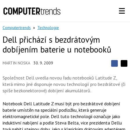
Computertrends
»
Technologie
Dell přichází s bezdrátovým
dobíjením baterie u notebooků
MARTIN NOSKA
30. 9. 2009
S
S
S
d
d
d
í
Společnost Dell uvedla novou řadu notebooků Latitude Z,
í
í
l
l
která mimo jiné disponuje novou technologií pro bezdrátové (či
e
e
l
j
spíše bezkonektorové) dobíjení akumulátorů.
j
t
e
t
e
e
t
n
Notebook Dell Latitude Z musí být pro bezdrátové dobíjení
n
a
a
baterie umístěn na speciální podložku, která generuje
F
s
a
elektromagnetické pole. Dell tuto technologii označuje jako
í
c
t
induktivní nabíjení a podle Steva Belta, vice prezidenta Dellu
e
i
trvá nabití stejnou dobu, jako s klasickým drátovým adaptérem.
b
X