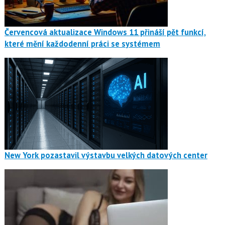
Červencová aktualizace Windows 11 přináší pět funkcí,
které mění každodenní práci se systémem
New York pozastavil výstavbu velkých datových center