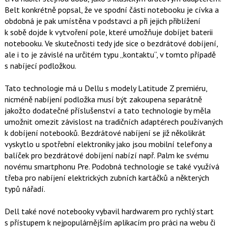
o
Belt konkrétně popsal, že ve spodní části notebooku je cívka a
o
obdobná je pak umístěna v podstavci a při jejich přiblížení
k
u
k sobě dojde k vytvoření pole, které umožňuje dobíjet baterii
notebooku. Ve skutečnosti tedy jde sice o bezdrátové dobíjení,
ale i to je závislé na určitém typu „kontaktu“, v tomto případě
s nabíjecí podložkou.
Tato technologie má u Dellu s modely Latitude Z premiéru,
nicméně nabíjení podložka musí být zakoupena separátně
jakožto dodatečné příslušenství a tato technologie by měla
umožnit omezit závislost na tradičních adaptérech používaných
k dobíjení notebooků. Bezdrátové nabíjení se již několikrát
vyskytlo u spotřební elektroniky jako jsou mobilní telefony a
balíček pro bezdrátové dobíjení nabízí např. Palm ke svému
novému smartphonu Pre. Podobná technologie se také využívá
třeba pro nabíjení elektrických zubních kartáčků a některých
typů nářadí.
Dell také nové notebooky vybavil hardwarem pro rychlý start
s přístupem k nejpopulárnějším aplikacím pro práci na webu či