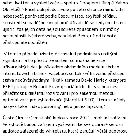
t
nebo Twitter, a vyhledávače – spolu s Googlem i Bing či Yahoo.
e
i
Obzvláště Facebook představuje po této stránce mimořádné
b
X
o
nebezpečí, poněvadž podle Esetu místo, aby řešil příčinu,
o
soustředí se na léčbu symptomů.Uživatelé se tedy musí sami
k
u
ujistit, zda jejich data nejsou sdílena způsobem, s nímž by
nesouhlasili. Některé weby, například Bebo, už od tohoto
přístupu ale upouštějí.
„V tomto případě uživatelé schvalují podmínky s určitými
výjimkami, a to přesto, že sdílení co možná nejvíce
uživatelských dat je základem obchodního modelu těchto
internetových stránek. Facebook se tak kvůli svému přístupu
stává nedůvěryhodným," říká k tématu David Harley, který pro
ESET pracuje v Británii. Rozvoj sociálních sítí s sebou nese
příležitost k dalšímu rozšiřování i pro zákeřnou metodu
optimalizace pro vyhledávače (BlackHat SEO), která se někdy
nazývá také „index poisoning" nebo „index hijacking".
Častějším terčem útoků budou v roce 2011 i mobilní zařízení.
Ve výhodě budou zařízení využívající ke své ochraně seriózní
aplikace zařazené do whitelistu, které zaručují větší odolnost