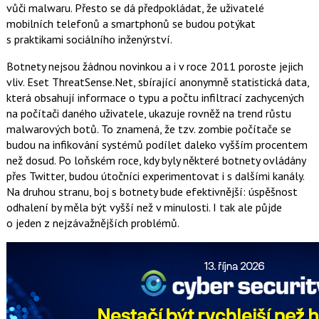
vůči malwaru. Přesto se dá předpokládat, že uživatelé
mobilních telefonů a smartphonů se budou potýkat
s praktikami sociálního inženýrství.
Botnety nejsou žádnou novinkou a i v roce 2011 poroste jejich
vliv. Eset ThreatSense.Net, sbírající anonymně statistická data,
která obsahují informace o typu a počtu infiltrací zachycených
na počítači daného uživatele, ukazuje rovněž na trend růstu
malwarových botů. To znamená, že tzv. zombie počítače se
budou na infikování systémů podílet daleko vyšším procentem
než dosud. Po loňském roce, kdy byly některé botnety ovládány
přes Twitter, budou útočníci experimentovat i s dalšími kanály.
Na druhou stranu, boj s botnety bude efektivnější: úspěšnost
odhalení by měla být vyšší než v minulosti. I tak ale půjde
o jeden z nejzávažnějších problémů.