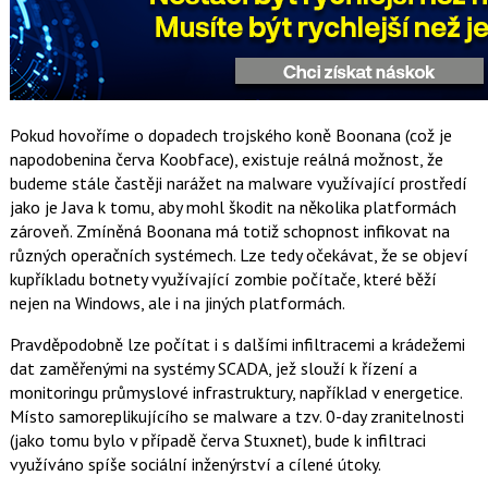
Pokud hovoříme o dopadech trojského koně Boonana (což je
napodobenina červa Koobface), existuje reálná možnost, že
budeme stále častěji narážet na malware využívající prostředí
jako je Java k tomu, aby mohl škodit na několika platformách
zároveň. Zmíněná Boonana má totiž schopnost infikovat na
různých operačních systémech. Lze tedy očekávat, že se objeví
kupříkladu botnety využívající zombie počítače, které běží
nejen na Windows, ale i na jiných platformách.
Pravděpodobně lze počítat i s dalšími infiltracemi a krádežemi
dat zaměřenými na systémy SCADA, jež slouží k řízení a
monitoringu průmyslové infrastruktury, například v energetice.
Místo samoreplikujícího se malware a tzv. 0-day zranitelnosti
(jako tomu bylo v případě červa Stuxnet), bude k infiltraci
využíváno spíše sociální inženýrství a cílené útoky.