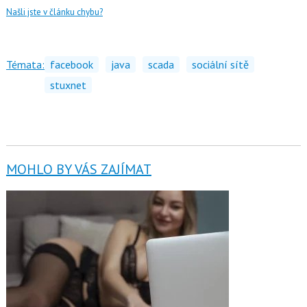
Našli jste v článku chybu?
Témata:
facebook
java
scada
sociální sítě
stuxnet
MOHLO BY VÁS ZAJÍMAT