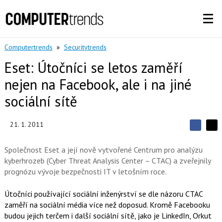
Computertrends
»
Securitytrends
Eset: Útočníci se letos zaměří
nejen na Facebook, ale i na jiné
sociální sítě
21. 1. 2011
S
S
S
d
d
d
í
Společnost Eset a její nově vytvořené Centrum pro analýzu
í
í
l
l
kyberhrozeb (Cyber Threat Analysis Center – CTAC) a zveřejnily
e
e
l
j
prognózu vývoje bezpečnosti IT v letošním roce.
j
t
e
t
e
e
t
n
Útočníci používající sociální inženýrství se dle názoru CTAC
n
a
a
zaměří na sociální média více než doposud. Kromě Facebooku
F
s
a
budou jejich terčem i další sociální sítě, jako je LinkedIn, Orkut
í
c