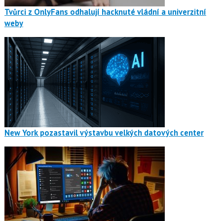
Tvůrci z OnlyFans odhalují hacknuté vládní a univerzitní
weby
New York pozastavil výstavbu velkých datových center