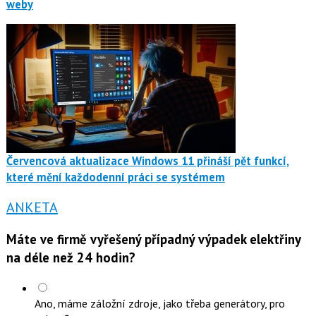
weby
Červencová aktualizace Windows 11 přináší pět funkcí,
které mění každodenní práci se systémem
ANKETA
Máte ve firmě vyřešený případný výpadek elektřiny
na déle než 24 hodin?
Ano, máme záložní zdroje, jako třeba generátory, pro