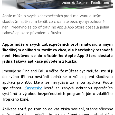
Autor: © Sashkin - Fotolia.com
o
o
k
u
Apple může o svých zabezpečeních proti malwaru a jiným
škodlivým aplikacím tvrdit co chce, ale bezchybný rozhodně
není. Nedávno se do oficiálního Apple App Store dostala jedna
taková aplikace původem z Ruska.
Apple může o svých zabezpečeních proti malwaru a jiným
škodlivým aplikacím tvrdit co chce, ale bezchybný rozhodně
není. Nedávno se do oficiálního Apple App Store dostala
jedna taková aplikace původem z Ruska.
Jmenuje se Find and Call a věřte, že můžete být rádi, že jste si ji
do svého iPhonu nestáhli. Jedná se o vůbec první škodlivou
aplikaci pro iOS, která se nevydává za jinou aplikaci. Podle
společnosti
Kaspersky
, která se zabývá ochranou operačních
systémů a výrobou bezpečnostních programů, jde o zdařilého
Trojského koně.
Aplikace totiž, po tom co od vás získá svolení, stáhne všechny
vaše kontakty a odešle je na vzdálený server, odkud dále