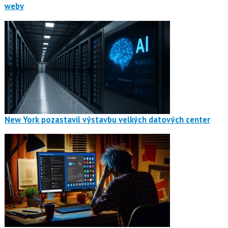
weby
New York pozastavil výstavbu velkých datových center