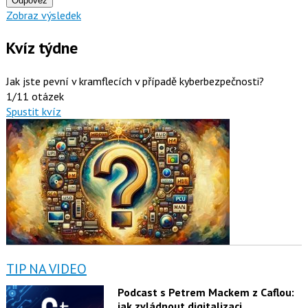
Odpověz
Zobraz výsledek
Kvíz týdne
Jak jste pevní v kramflecích v případě kyberbezpečnosti?
1/11 otázek
Spustit kvíz
TIP NA VIDEO
Podcast s Petrem Mackem z Caflou:
jak zvládnout digitalizaci,