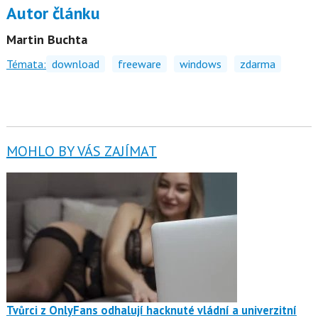
Autor článku
Martin Buchta
Témata:
download
freeware
windows
zdarma
MOHLO BY VÁS ZAJÍMAT
Tvůrci z OnlyFans odhalují hacknuté vládní a univerzitní