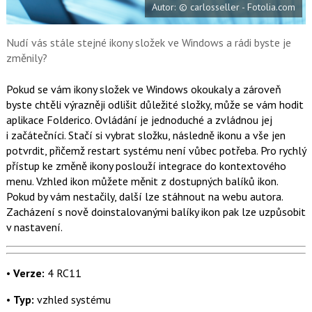
Autor: © carlosseller - Fotolia.com
o
o
k
u
Nudí vás stále stejné ikony složek ve Windows a rádi byste je
změnily?
Pokud se vám ikony složek ve Windows okoukaly a zároveň
byste chtěli výrazněji odlišit důležité složky, může se vám hodit
aplikace Folderico. Ovládání je jednoduché a zvládnou jej
i začátečníci. Stačí si vybrat složku, následně ikonu a vše jen
potvrdit, přičemž
restart systému
není vůbec potřeba. Pro rychlý
přístup ke změně ikony poslouží integrace do kontextového
menu. Vzhled ikon můžete měnit z dostupných balíků ikon.
Pokud by vám nestačily, další lze stáhnout na webu autora.
Zacházení s nově doinstalovanými balíky ikon pak lze uzpůsobit
v nastavení.
•
Verze:
4 RC11
•
Typ:
vzhled systému