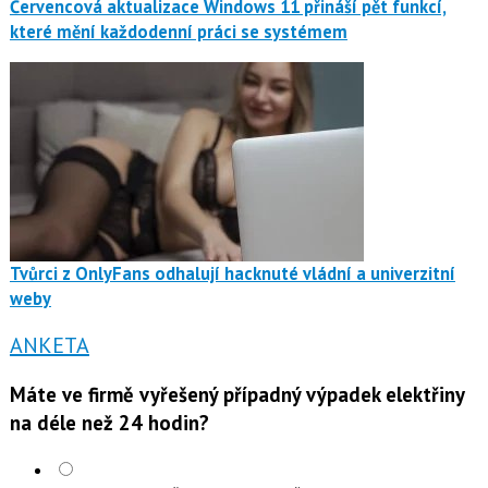
Červencová aktualizace Windows 11 přináší pět funkcí,
které mění každodenní práci se systémem
Tvůrci z OnlyFans odhalují hacknuté vládní a univerzitní
weby
ANKETA
Máte ve firmě vyřešený případný výpadek elektřiny
na déle než 24 hodin?