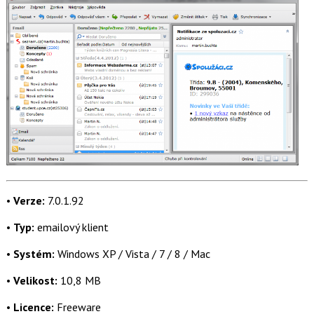
•
Verze:
7.0.1.92
•
Typ:
emailový klient
•
Systém:
Windows XP / Vista / 7 / 8 / Mac
•
Velikost:
10,8 MB
•
Licence:
Freeware