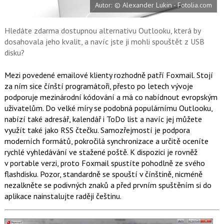
Autor: © Alexander Lukin - Fotolia.com
o
o
k
u
Hledáte zdarma dostupnou alternativu Outlooku, která by
dosahovala jeho kvalit, a navíc jste ji mohli spouštět z USB
disku?
Mezi povedené emailové klienty rozhodně patří Foxmail. Stojí
za ním sice čínští programátoři, přesto po letech vývoje
podporuje mezinárodní kódování a má co nabídnout evropským
uživatelům. Do velké míry se podobná populárnímu Outlooku,
nabízí také adresář, kalendář i ToDo list a navíc jej můžete
využít také jako RSS čtečku. Samozřejmostí je podpora
moderních formátů, pokročilá synchronizace a určitě oceníte
rychlé vyhledávání ve stažené poště. K dispozici je rovněž
v portable verzi, proto Foxmail spustíte pohodlně ze svého
flashdisku. Pozor, standardně se spouští v čínštině, nicméně
nezalkněte se podivných znaků a před prvním spuštěním si do
aplikace nainstalujte raději češtinu.