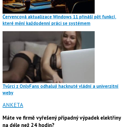
Červencová aktualizace Windows 11 přináší pět funkcí,
které mění každodenní práci se systémem
Tvůrci z OnlyFans odhalují hacknuté vládní a univerzitní
weby
ANKETA
Máte ve firmě vyřešený případný výpadek elektřiny
na déle než 24 hodin?