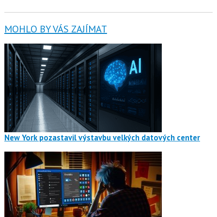
MOHLO BY VÁS ZAJÍMAT
New York pozastavil výstavbu velkých datových center