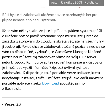
Autor: © notkoo2008 - Fotolia.com
o
o
k
u
Rádi byste si zálohovali uložené pozice rozehraných her pro
případ nenadálého pádu systému?
Již se vám někdy stalo, že jste kupříkladu pádem systému přišli
o uložené pozice právě rozehrané hry a museli jste ji hrát od
začátku. Zálohování do cloudu je skvělá věc, ale ne všechny hry
ji podporují. Pokud chcete zálohovat uložené pozice a nechce se
vám to dělat ručně, vyzkoušejte GameSave Manager. Uložené
pozice her můžete mj. zálohovat přímo na svůj FTP server
nebo Dropbox. Konfigurovat lze úroveň komprese a k dispozici
je i možnost využití formátu 7zip, což ovlivní rychlost
zálohování. K dispozici je také portable verze aplikace, která
nevyžaduje instalaci, takže ji můžete stejně jako další nabízené
portable aplikace v sekci
Download
spouštět přímo
z flash disku.
•
Verze:
2.3