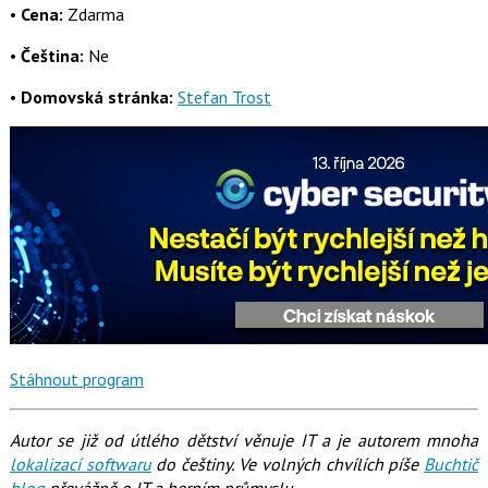
•
Cena:
Zdarma
•
Čeština:
Ne
•
Domovská stránka:
Stefan Trost
Stáhnout program
Autor se již od útlého dětství věnuje IT a je autorem mnoha
lokalizací softwaru
do češtiny. Ve volných chvílích píše
Buchtič