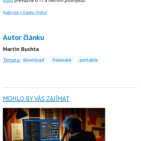
blog
převážně o IT a herním průmyslu.
Našli jste v článku chybu?
Autor článku
Martin Buchta
Témata:
download
freeware
portable
MOHLO BY VÁS ZAJÍMAT