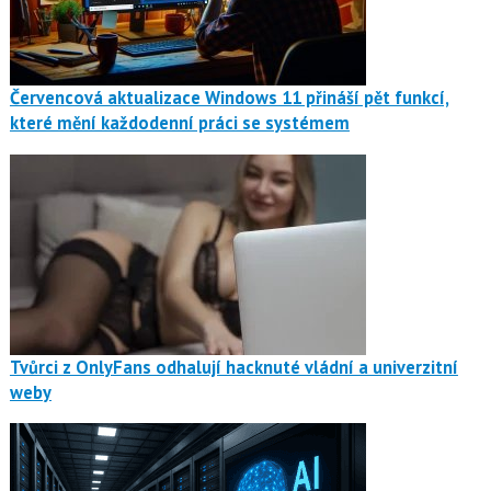
Červencová aktualizace Windows 11 přináší pět funkcí,
které mění každodenní práci se systémem
Tvůrci z OnlyFans odhalují hacknuté vládní a univerzitní
weby