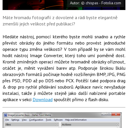
Autor: © chispas - Fotolia.com
o
o
k
u
Máte hromadu fotografií z dovolené a rádi byste elegantně
zmenšili jejich velikost před publikací?
Hledáte nástroj, pomocí kterého byste mohli snadno a rychle
převést obrázky do jiného formátu nebo provést jednoduché
operace typu změna velikosti? V tom případě by se vám mohl
hodit nástroj Image Converter, který toho umí poměrně dost.
Kromě zmíněných operací můžete hromadně obrázky oříznout,
otáčet je, měnit vyvážení barev atp. Podporuje širokou škálu
obrazových formátů počínaje hodně rozšířeným BMP, JPG, PNG
přes PSD, PDD až po DDS nebo PCX. Potěší také podpora drag
& drop pro rychlé přidávání souborů. Aplikace navíc nevyžaduje
instalaci, takže ji můžete stejně jako další nabízené portable
aplikace v sekci
Download
spouštět přímo z flash disku.