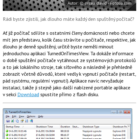
Autor: © orcea david - Fotolia.com
o
o
k
u
Rádi byste zjistili, jak dlouho máte každý den spuštěný počítač?
Ať již počítač sdílíte s ostatními členy domácnosti nebo chcete
mít jen představu, kolik času strávíte u počítače, respektive, jak
dlouho je denně spuštěný, určitě byste neměli minout
jednoduchou aplikaci TurnedOnTimesView. Ta dokáže informace
o době spuštění počítače vytáhnout ze systémových protokolů
a to jak lokálního stroje, tak síťového a následně je přehledně
zobrazit včetně důvodů, které vedly k vypnutí počítače (restart,
pád systému, regulérní vypnutí). Aplikace navíc nevyžaduje
instalaci, takže ji stejně jako další nabízené portable aplikace
v sekci
Download
spustíte přímo z flash disku.