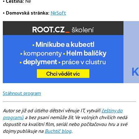
•
Čeština:
Ne
•
Domovská stránka:
NirSoft
Stáhnout program
Autor se již od útlého dětství věnuje IT, vytváří
češtiny do
programů
a bez psaní nemůže žít. Ve volných chvílích nedá
dopustit na kvalitní film, seriál nebo počítačovou hru a své
dojmy publikuje na
Buchtič blog
.