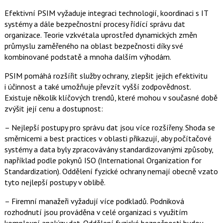
Efektivní PSIM vyžaduje integraci technologií, koordinaci s IT
systémy a dále bezpečnostní procesy řídící správu dat
organizace. Teorie vzkvétala uprostřed dynamických změn
průmyslu zaměřeného na oblast bezpečnosti díky své
kombinované podstatě a mnoha dalším výhodám.
PSIM pomáhá rozšířit služby ochrany, zlepšit jejich efektivitu
i účinnost a také umožňuje převzít vyšší zodpovědnost.
Existuje několik klíčových trendů, které mohou v současné době
zvýšit její cenu a dostupnost:
– Nejlepší postupy pro správu dat jsou více rozšířeny. Shoda se
směrnicemi a best practices v oblasti přikazují, aby počítačové
systémy a data byly zpracovávány standardizovanými způsoby,
například podle pokynů ISO (International Organization for
Standardization). Oddělení fyzické ochrany nemají obecně vzato
tyto nejlepší postupy v oblibě.
– Firemní manažeři vyžadují více podkladů. Podniková
rozhodnutí jsou prováděna v celé organizaci s využitím