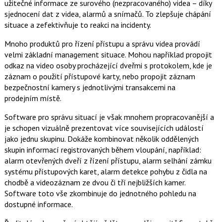
užitečné informace ze surového (nezpracovaného) videa – díky
sjednocení dat z videa, alarmů a snímačů. To zlepšuje chápání
situace a zefektivňuje to reakci na incidenty.
Mnoho produktů pro řízení přístupu a správu videa provádí
velmi základní management situace. Mohou například propojit
odkaz na video osoby procházející dveřmi s protokolem, kde je
záznam o použití přístupové karty, nebo propojit záznam
bezpečnostní kamery s jednotlivými transakcemi na
prodejním místě.
Software pro správu situací je však mnohem propracovanější a
je schopen vizuálně prezentovat více souvisejících událostí
jako jednu skupinu. Dokáže kombinovat několik oddělených
skupin informací registrovaných během vloupání, například:
alarm otevřených dveří z řízení přístupu, alarm selhání zámku
systému přístupových karet, alarm detekce pohybu z čidla na
chodbě a videozáznam ze dvou či tří nejbližších kamer.
Software toto vše zkombinuje do jednotného pohledu na
dostupné informace.