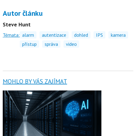
Autor článku
Steve Hunt
Témata:
alarm
autentizace
dohled
IPS
kamera
přístup
správa
video
MOHLO BY VÁS ZAJÍMAT