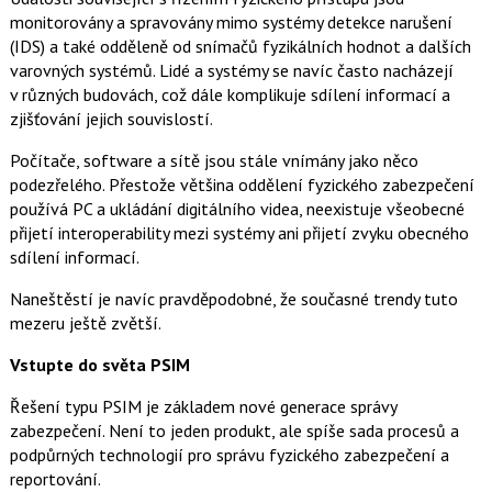
monitorovány a spravovány mimo systémy detekce narušení
(IDS) a také odděleně od snímačů fyzikálních hodnot a dalších
varovných systémů. Lidé a systémy se navíc často nacházejí
v různých budovách, což dále komplikuje sdílení informací a
zjišťování jejich souvislostí.
Počítače, software a sítě jsou stále vnímány jako něco
podezřelého. Přestože většina oddělení fyzického zabezpečení
používá PC a ukládání digitálního videa, neexistuje všeobecné
přijetí interoperability mezi systémy ani přijetí zvyku obecného
sdílení informací.
Naneštěstí je navíc pravděpodobné, že současné trendy tuto
mezeru ještě zvětší.
Vstupte do světa PSIM
Řešení typu PSIM je základem nové generace správy
zabezpečení. Není to jeden produkt, ale spíše sada procesů a
podpůrných technologií pro správu fyzického zabezpečení a
reportování.