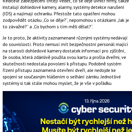
Ředitelé zabezpečení chtějí vědět, co se děje uvnitř firmy, takže
instalují dohledové kamery, alarmy, systémy detekce narušení
(IDS) a najímají ochranku. Přestože tato opatření mohou
zodpovědět otázku „Co se děje?“, nepomohou s otázkami „Jak je
to závažné?“ a „Co bychom s tím měli dělat?“.
Je to proto, že aktivity zaznamenané různými systémy nedávají
do souvislostí. Proto nemusí mít bezpečnostní personál mající
na starosti dohledové kamery dostatek informací pro zjištění,
že osoba, která zdánlivě použila svou kartu a prošla dveřmi, ve
skutečnosti nedostala povolení k přístupu. Podobně systém
řízení přístupu zaznamená otevření dveří, ale nedojde ke
spojení se současným hlášením o selhání zámku. Jednotlivé
systémy si tak stále mohou myslet, že je vše v pořádku.