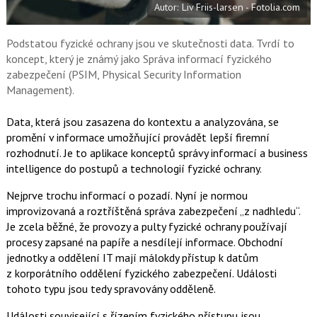
Autor: Liv Friis-larsen - Fotolia.com
o
o
k
u
Podstatou fyzické ochrany jsou ve skutečnosti data. Tvrdí to
koncept, který je známý jako Správa informací fyzického
zabezpečení (PSIM, Physical Security Information
Management).
Data, která jsou zasazena do kontextu a analyzována, se
promění v informace umožňující provádět lepší firemní
rozhodnutí. Je to aplikace konceptů správy informací a business
intelligence do postupů a technologií fyzické ochrany.
Nejprve trochu informací o pozadí. Nyní je normou
improvizovaná a roztříštěná správa zabezpečení „z nadhledu“.
Je zcela běžné, že provozy a pulty fyzické ochrany používají
procesy zapsané na papíře a nesdílejí informace. Obchodní
jednotky a oddělení IT mají málokdy přístup k datům
z korporátního oddělení fyzického zabezpečení. Události
tohoto typu jsou tedy spravovány odděleně.
Události související s řízením fyzického přístupu jsou