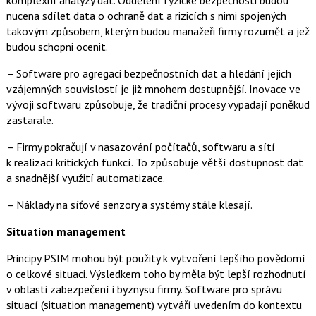
komplexní analýzy dat. Oddělení fyzické bezpečnosti budou
nucena sdílet data o ochraně dat a rizicích s nimi spojených
takovým způsobem, kterým budou manažeři firmy rozumět a jež
budou schopni ocenit.
– Software pro agregaci bezpečnostních dat a hledání jejich
vzájemných souvislostí je již mnohem dostupnější. Inovace ve
vývoji softwaru způsobuje, že tradiční procesy vypadají poněkud
zastarale.
– Firmy pokračují v nasazování počítačů, softwaru a sítí
k realizaci kritických funkcí. To způsobuje větší dostupnost dat
a snadnější využití automatizace.
– Náklady na síťové senzory a systémy stále klesají.
Situation management
Principy PSIM mohou být použity k vytvoření lepšího povědomí
o celkové situaci. Výsledkem toho by měla být lepší rozhodnutí
v oblasti zabezpečení i byznysu firmy. Software pro správu
situací (situation management) vytváří uvedením do kontextu