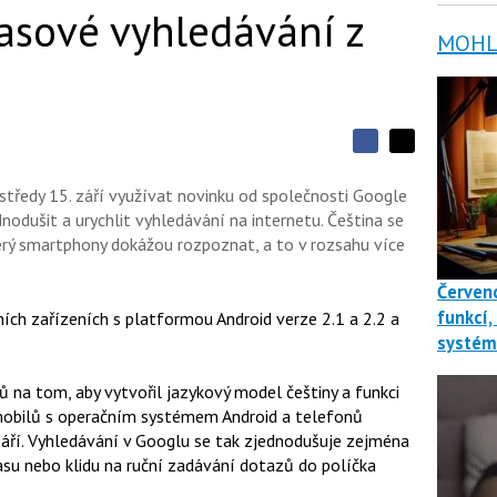
asové vyhledávání z
MOHLO
S
S
S
d
d
d
í
středy 15. září využívat novinku od společnosti Google
í
í
l
l
nodušit a urychlit vyhledávání na internetu. Čeština se
e
e
l
j
rý smartphony dokážou rozpoznat, a to v rozsahu více
j
t
e
t
e
e
t
Červenc
n
n
a
a
funkcí,
ch zařízeních s platformou Android verze 2.1 a 2.2 a
F
s
systé
a
í
c
t
e
i
 na tom, aby vytvořil jazykový model češtiny a funkci
b
X
o
 mobilů s operačním systémem Android a telefonů
o
áří. Vyhledávání v Googlu se tak zjednodušuje zejména
k
u
času nebo klidu na ruční zadávání dotazů do políčka