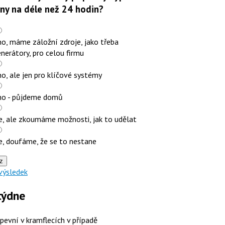
iny na déle než 24 hodin?
o, máme záložní zdroje, jako třeba
nerátory, pro celou firmu
o, ale jen pro klíčové systémy
no - půjdeme domů
e, ale zkoumáme možnosti, jak to udělat
e, doufáme, že se to nestane
z
výsledek
týdne
 pevní v kramflecích v případě