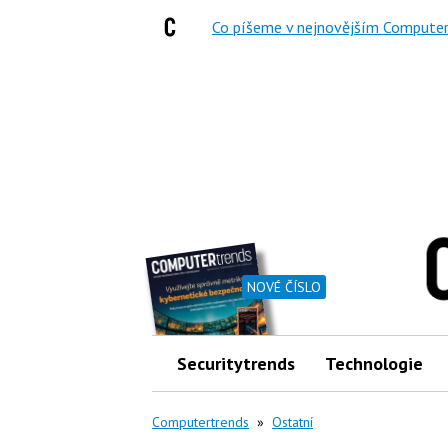
Co píšeme v nejnovějším Computer
NOVÉ ČÍSLO
Securitytrends
Technologie
Computertrends
»
Ostatní