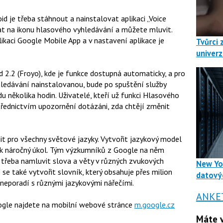
 je třeba stáhnout a nainstalovat aplikaci „Voice
pat na ikonu hlasového vyhledávání a můžete mluvit.
kaci Google Mobile App a v nastavení aplikace je
Tvůrci 
univerz
 2.2 (Froyo), kde je funkce dostupná automaticky, a pro
yhledávání nainstalovanou, bude po spuštění služby
du několika hodin. Uživatelé, kteří už funkci Hlasového
střednictvím upozornění dotázáni, zda chtějí změnit
it pro všechny světové jazyky. Vytvořit jazykový model
šak náročný úkol. Tým výzkumníků z Google na něm
 třeba namluvit slova a věty v různých zvukových
New Yo
í se také vytvořit slovník, který obsahuje přes milion
datový
 neporadí s různými jazykovými nářečími.
ANKE
ogle najdete na mobilní webové stránce
m.google.cz
Máte v