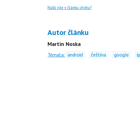
Našli jste v článku chybu?
Autor článku
Martin Noska
Témata:
android
čeština
google
i