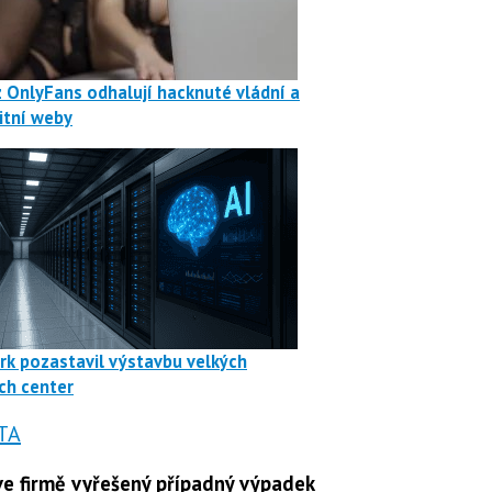
z OnlyFans odhalují hacknuté vládní a
itní weby
rk pozastavil výstavbu velkých
ch center
TA
e firmě vyřešený případný výpadek