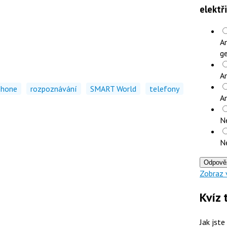
elektř
An
ge
An
phone
rozpoznávání
SMART World
telefony
A
N
N
Odpově
Zobraz 
Kvíz 
Jak jste