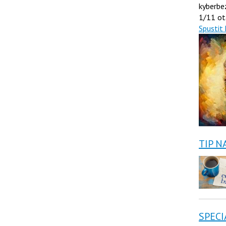
kyberbe
1/11 ot
Spustit 
TIP N
SPECI