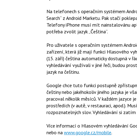
Na telefonech s operačním systémem Android
Search“ z Android Marketu. Pak stačí pokle
Telefony iPhone musí mít nainstalovánu apli
potřeba zvolit jazyk „Čeština“.
Pro uživatele s operačním systémem Android
zařízení, která již mají funkci Hlasového v
(15. září) čeština automaticky dostupná v řá
vyhledávání využívali v jiné řeči, budou pro
jazyk na češtinu.
Google chce tuto funkci postupně zpřístupn
češtiny nebo jakéhokoliv jiného jazyka je v
pracoval několik měsíců. V každém jazyce je
prostředích (v autě, v restauraci, apod.). Mus
rozpoznatelných slov. Vyhledávání si zatím
Více informací o Hlasovém vyhledávání Go
nebo na
www.google.cz/mobile
.