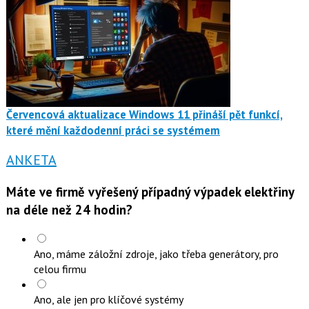
Červencová aktualizace Windows 11 přináší pět funkcí,
které mění každodenní práci se systémem
ANKETA
Máte ve firmě vyřešený případný výpadek elektřiny
na déle než 24 hodin?
Ano, máme záložní zdroje, jako třeba generátory, pro
celou firmu
Ano, ale jen pro klíčové systémy