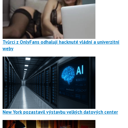
Tvůrci z OnlyFans odhalují hacknuté vládní a univerzitní
weby
New York pozastavil výstavbu velkých datových center