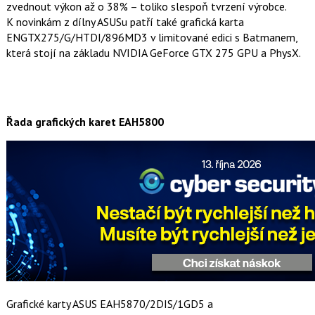
t
zvednout výkon až o 38% – toliko slespoň tvrzení výrobce.
e
i
K novinkám z dílny ASUSu patří také grafická karta
b
X
o
ENGTX275/G/HTDI/896MD3 v limitované edici s Batmanem,
o
která stojí na základu NVIDIA GeForce GTX 275 GPU a PhysX.
k
u
Řada grafických karet EAH5800
Grafické karty ASUS EAH5870/2DIS/1GD5 a