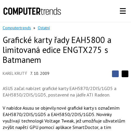
Computertrends
»
Ostatní
Grafické karty řady EAH5800 a
limitovaná edice ENGTX275 s
Batmanem
KAREL KRUTÝ
7. 10. 2009
S
S
S
d
d
d
í
ASUS začal nabízet grafické karty EAH5870/2DIS/1GD5 a
í
í
l
l
EAH5850/2DIS/1GD5, postavené na jádře ATI Radeon.
e
e
l
j
j
t
e
t
V nabídce Asusu se objevily nové grafické karty s označením
e
e
t
n
EAH5870/2DIS/1GD5 a EAH5850/2DIS/1GD5. Novinky
n
a
a
využívají technologii Voltage Tweak, jež umožňuje uživatelům
F
s
a
zvýšit napětí GPU pomocí aplikace SmartDoctor, a tím
í
c