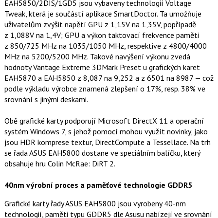
EAH5850/2DIS/1GD5 jsou vybaveny technologií Voltage
Tweak, která je součástí aplikace SmartDoctor. Ta umožňuje
uživatelům zvýšit napětí GPU z 1,15V na 1,35V, popřípadě
z 1,088V na 1,4V; GPU a výkon taktovací frekvence paměti
z 850/725 MHz na 1035/1050 MHz, respektive z 4800/4000
MHz na 5200/5200 MHz. Takové navýšení výkonu zvedá
hodnoty Vantage Extreme 3DMark Preset u grafických karet
EAH5870 a EAH5850 z 8,087 na 9,252 a z 6501 na 8987 — což
podle výkladu výrobce znamená zlepšení o 17%, resp. 38% ve
srovnání s jinými deskami.
Obě grafické karty podporují Microsoft DirectX 11 a operační
systém Windows 7, s jehož pomocí mohou využít novinky, jako
jsou HDR komprese textur, DirectCompute a Tessellace. Na trh
se řada ASUS EAH5800 dostane ve speciálním balíčku, který
obsahuje hru Colin McRae: DiRT 2.
40nm výrobní proces a paměťové technologie GDDR5
Grafické karty řady ASUS EAH5800 jsou vyrobeny 40-nm
technologií, paměti typu GDDR5 dle Asusu nabízejí ve srovnání