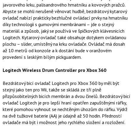
javorového krku, palisandrového hmatníku a kovových pražců.
Abyste se mohli nerušeně věnovat hudbě, bezdrátový kytarový
ovladač nabízí prakticky bezhlučné ovládací prvky na hmatníku
díky technologii s gumovými membránami – jde o stejný
materiál a způsob, jaký se používá ve špičkových klávesnicích
Logitech. Kytarový ovladač také obsahuje dotykem ovládanou
plochu – slider, umístěný na krku ovladače. Ovládač má dosah
až 10 metrů od konzole a k dostání bude v oranžovém
provedení s lesklým bílým pickguardem.
Logitech Wireless Drum Controller pro Xbox 360
Bezdrátový bicí ovladač Logitech pro Xbox 360 by měl být
stejný jako ten pro Wii, takže se skládá ze tří plně
přizpůsobitelných bicích membrán a dvou činelů. Bezdrátový bicí
ovladač Logitech je pro lepší hraní opatřen zapuštěnými ráfky,
které pomohou vyhnout se nechtěným úhozům do ráfku. Výdrž
na dvě tužkové baterie (AA) je údajně až 50 hodin. Předností
ovladače má být i možnost jeho rychlého složení a rozložení.