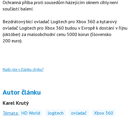
Ochranná přilba proti sousedům házejícím oknem cihly není
součástí balení.
Bezdrátový bicí ovladač Logitech pro Xbox 360 a kytarový
ovladač Logitech pro Xbox 360 budou v Evropě k dostání v říjnu
(október) za maloobchodní cenu 5000 korun (Slovensko
200 euro).
Našli jste v článku chybu?
Autor článku
Karel Krutý
Témata:
HD World
logitech
ovladač
Xbox 360