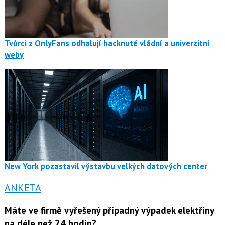
Tvůrci z OnlyFans odhalují hacknuté vládní a univerzitní
weby
New York pozastavil výstavbu velkých datových center
ANKETA
Máte ve firmě vyřešený případný výpadek elektřiny
na déle než 24 hodin?