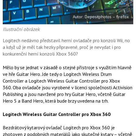
o
o
k
Autor: Depositphotos – firefox
u
Ilustrační obrázek
Logitech nedávno představil herní ovladače pro konzoli Wii, no
a když už je měl tak hezky připravené, proč je nevydat i pro
konkurenční herní konzoli Xbox 360?
Mělo by se jednat v zásadě o stejné přístroje s využitím hlavně
ve hře Guitar Hero. Jde tedy o Logitech Wireless Drum
Controller a Logitech Wireless Guitar Controller pro Xbox
360. Oba ovladače jsou vyrobené v licenci společnosti Activision
Publishing a jsou navržené pro hry Guitar Hero, včetně Guitar
Hero 5 a Band Hero, která bude brzy uvedena na trh.
Logitech Wireless Guitar Controller pro Xbox 360
Bezdrátový kytarový ovladač Logitech pro Xbox 360 je
zhotoven z podobných materiálů jako skutečné kytary – včetně