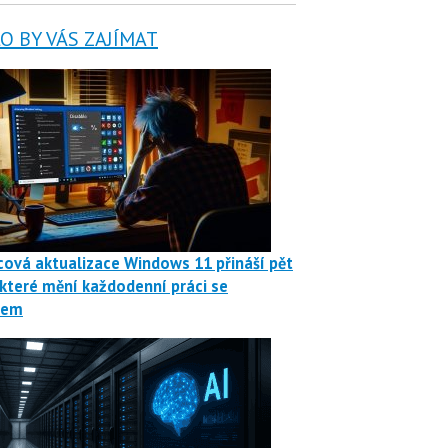
 BY VÁS ZAJÍMAT
ová aktualizace Windows 11 přináší pět
 které mění každodenní práci se
mem