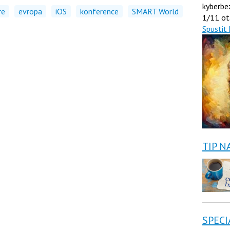
kyberbe
re
evropa
iOS
konference
SMART World
1/11 ot
Spustit 
TIP N
SPECI