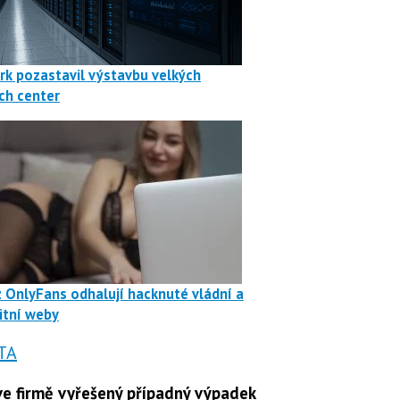
rk pozastavil výstavbu velkých
ch center
z OnlyFans odhalují hacknuté vládní a
itní weby
TA
e firmě vyřešený případný výpadek