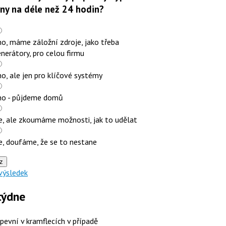
iny na déle než 24 hodin?
o, máme záložní zdroje, jako třeba
nerátory, pro celou firmu
o, ale jen pro klíčové systémy
no - půjdeme domů
e, ale zkoumáme možnosti, jak to udělat
e, doufáme, že se to nestane
z
výsledek
týdne
 pevní v kramflecích v případě