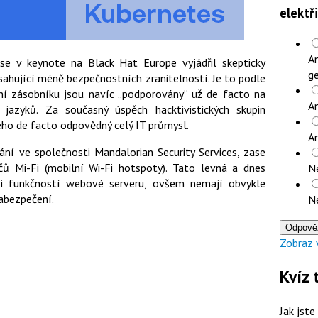
elektř
An
 se v keynote na Black Hat Europe vyjádřil skepticky
ge
bsahující méně bezpečnostních zranitelností. Je to podle
čení zásobníku jsou navíc „podporovány“ už de facto na
An
jazyků. Za současný úspěch hacktivistických skupin
ho de facto odpovědný celý IT průmysl.
A
ání ve společnosti Mandalorian Security Services, zase
čů Mi-Fi (mobilní Wi-Fi hotspoty). Tato levná a dnes
N
 i funkčností webové serveru, ovšem nemají obvykle
abezpečení.
N
Odpově
Zobraz 
Kvíz 
Jak jste