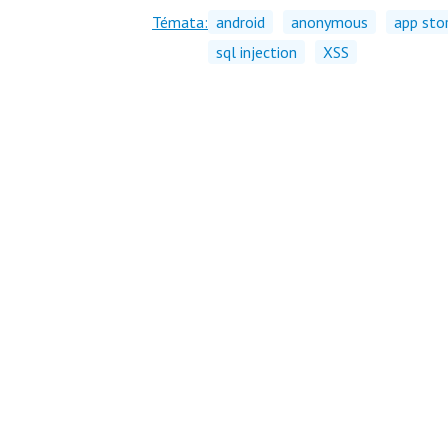
Témata:
android
anonymous
app sto
sql injection
XSS