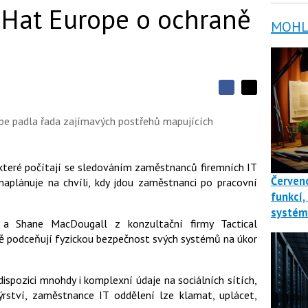
 Hat Europe o ochraně
MOHLO
S
S
S
d
d
d
í
pe padla řada zajímavých postřehů mapujících
í
í
l
l
e
e
l
j
j
t
e
t
 které počítají se sledováním zaměstnanců firemních IT
e
e
t
Červenc
n
naplánuje na chvíli, kdy jdou zaměstnanci po pracovní
n
a
a
funkcí,
F
s
systé
a
í
c
a Shane MacDougall z konzultační firmy Tactical
t
e
i
vně podceňují fyzickou bezpečnost svých systémů na úkor
b
X
o
o
k
 dispozici mnohdy i komplexní údaje na sociálních sítích,
u
ýrství, zaměstnance IT oddělení lze klamat, uplácet,