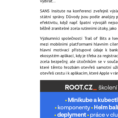
vydírat…
SANS Insitute na konferenci zveřejnil výs
státní správy. Důvody jsou podle analýzy 
efektivitu, když např. špatní vývojáři ne
běžně zranitelné zcela rutinními útoky, jako 
Výzkumníci společností Trail of Bits a Ise
mezi mobilními platformami hlavním cílem
hlavní motivací přístupové údaje k ban
ekosystém aplikací, kdy je třeba za registraci
zcela bezpečný, ale útočníkům se v součas
které těmto hrozbám otevřeli samotní uživa
otevřeli cestu i k aplikacím, které Apple v