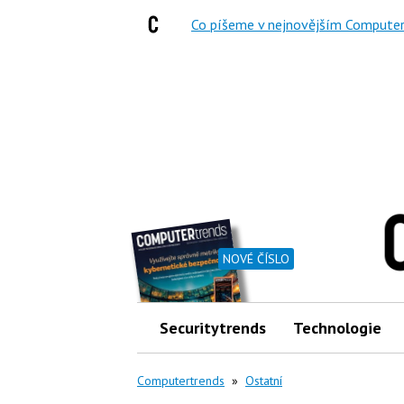
Co píšeme v nejnovějším Computer
NOVÉ ČÍSLO
Securitytrends
Technologie
Computertrends
»
Ostatní