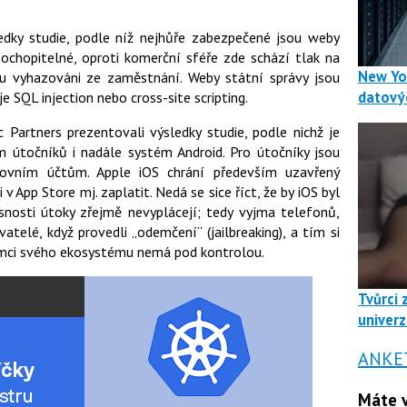
ledky studie, podle níž nejhůře zabezpečené jsou weby
pochopitelné, oproti komerční sféře zde schází tlak na
New Yo
jsou vyhazováni ze zaměstnání. Weby státní správy jsou
datový
je SQL injection nebo cross-site scripting.
c Partners prezentovali výsledky studie, podle nichž je
 útočníků i nadále systém Android. Pro útočníky jsou
kovním účtům. Apple iOS chrání především uzavřený
 v App Store mj. zaplatit. Nedá se sice říct, že by iOS byl
nosti útoky zřejmě nevyplácejí; tedy vyjma telefonů,
telé, když provedli „odemčení“ (jailbreaking), a tím si
 rámci svého ekosystému nemá pod kontrolou.
Tvůrci 
univerz
ANKE
Máte v