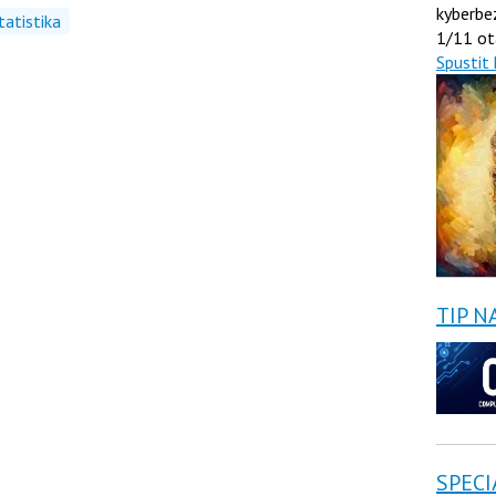
kyberbe
tatistika
1/11 ot
Spustit 
TIP N
SPECI