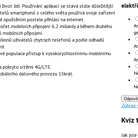
elektř
ivot lidí. Používání aplikací se stává stále důležitější
itelů smartphonů z celého světa používá svoje zařízení
d opuštěním postele přihlásí na internet.
An
očet mobilních připojení 6,2 miliardy a během druhého
ge
 mobilních připojení.
ilionů uživatelů chytrých telefonů a podle odhadů
An
rd.
vé populace přístup k vysokorychlostnímu mobilnímu
A
a pokryto sítěmi 4G/LTE.
N
obálního datového provozu 15krát.
N
Odpově
Zobraz 
Kvíz 
Jak jste