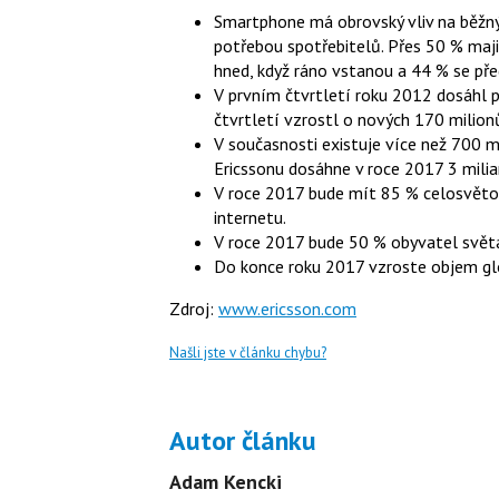
Smartphone má obrovský vliv na běžný ž
potřebou spotřebitelů. Přes 50 % maj
hned, když ráno vstanou a 44 % se pře
V prvním čtvrtletí roku 2012 dosáhl p
čtvrtletí vzrostl o nových 170 milionů
V současnosti existuje více než 700 m
Ericssonu dosáhne v roce 2017 3 milia
V roce 2017 bude mít 85 % celosvěto
internetu.
V roce 2017 bude 50 % obyvatel svět
Do konce roku 2017 vzroste objem gl
Zdroj:
www.ericsson.com
Našli jste v článku chybu?
Autor článku
Adam Kencki