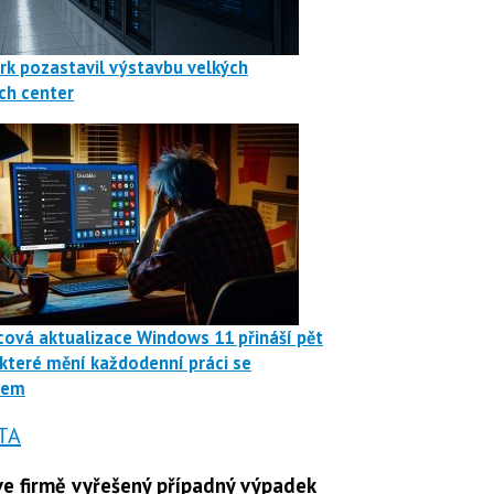
rk pozastavil výstavbu velkých
ch center
ová aktualizace Windows 11 přináší pět
 které mění každodenní práci se
mem
TA
e firmě vyřešený případný výpadek