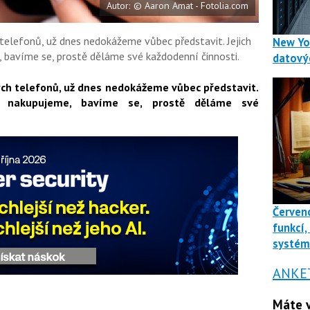
Autor: © Aaron Amat - Fotolia.com
 telefonů, už dnes nedokážeme vůbec představit. Jejich
New Yo
 bavíme se, prostě děláme své každodenní činnosti.
datový
rých telefonů, už dnes nedokážeme vůbec představit.
e, nakupujeme, bavíme se, prostě děláme své
Červenc
funkcí,
systé
ANKE
Máte v