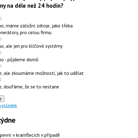
iny na déle než 24 hodin?
o, máme záložní zdroje, jako třeba
nerátory, pro celou firmu
o, ale jen pro klíčové systémy
no - půjdeme domů
e, ale zkoumáme možnosti, jak to udělat
e, doufáme, že se to nestane
z
výsledek
týdne
 pevní v kramflecích v případě