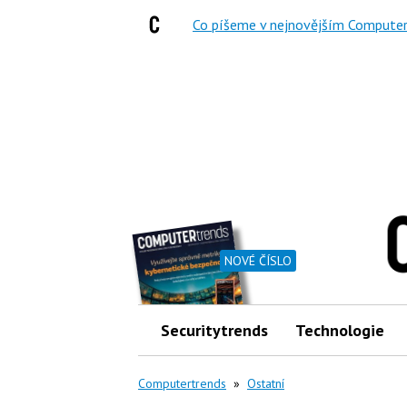
Co píšeme v nejnovějším Computer
NOVÉ ČÍSLO
Securitytrends
Technologie
Computertrends
»
Ostatní