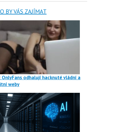
 BY VÁS ZAJÍMAT
z OnlyFans odhalují hacknuté vládní a
itní weby