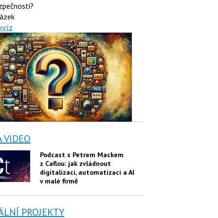
zpečnosti?
ázek
kvíz
A VIDEO
Podcast s Petrem Mackem
z Caflou: jak zvládnout
digitalizaci, automatizaci a AI
v malé firmě
ÁLNÍ PROJEKTY