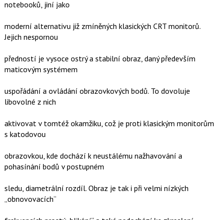
t
notebooků, jiní jako
e
i
b
X
o
moderní alternativu již zmíněných klasických CRT monitorů.
o
Jejich nespornou
k
u
předností je vysoce ostrý a stabilní obraz, daný především
maticovým systémem
uspořádání a ovládání obrazovkových bodů. To dovoluje
libovolné z nich
aktivovat v tomtéž okamžiku, což je proti klasickým monitorům
s katodovou
obrazovkou, kde dochází k neustálému nažhavování a
pohasínání bodů v postupném
sledu, diametrální rozdíl. Obraz je tak i při velmi nízkých
„obnovovacích“