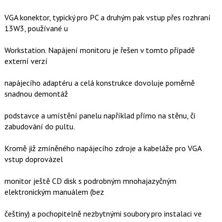
VGA konektor, typický pro PC a druhým pak vstup přes rozhraní
13W3, používané u
Workstation. Napájení monitoru je řešen v tomto případě
externí verzí
napájecího adaptéru a celá konstrukce dovoluje poměrně
snadnou demontáž
podstavce a umístění panelu například přímo na stěnu, či
zabudování do pultu.
Kromě již zmíněného napájecího zdroje a kabeláže pro VGA
vstup doprovázel
monitor ještě CD disk s podrobným mnohajazyčným
elektronickým manuálem (bez
češtiny) a pochopitelně nezbytnými soubory pro instalaci ve