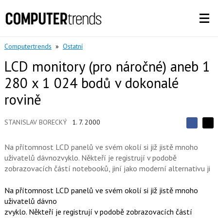
Computertrends
»
Ostatní
LCD monitory (pro náročné) aneb 1
280 x 1 024 bodů v dokonalé
rovině
STANISLAV BORECKÝ
1. 7. 2000
S
S
S
d
d
d
í
Na přítomnost LCD panelů ve svém okolí si již jistě mnoho
í
í
l
l
uživatelů dávnozvyklo. Někteří je registrují v podobě
e
e
l
j
zobrazovacích částí notebooků, jiní jako moderní alternativu ji
j
t
e
t
e
e
t
n
Na přítomnost LCD panelů ve svém okolí si již jistě mnoho
n
a
a
uživatelů dávno
F
s
a
zvyklo. Někteří je registrují v podobě zobrazovacích částí
í
c