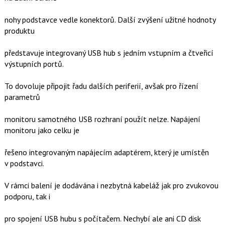
nohy podstavce vedle konektorů. Další zvýšení užitné hodnoty
produktu
představuje integrovaný USB hub s jedním vstupním a čtveřicí
výstupních portů.
To dovoluje připojit řadu dalších periferií, avšak pro řízení
parametrů
monitoru samotného USB rozhraní použít nelze. Napájení
monitoru jako celku je
řešeno integrovaným napájecím adaptérem, který je umístěn
v podstavci.
V rámci balení je dodávána i nezbytná kabeláž jak pro zvukovou
podporu, tak i
pro spojení USB hubu s počítačem. Nechybí ale ani CD disk