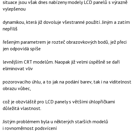
situace jsou však dnes nabízeny modely LCD panelů s výrazně
vylepšenou
dynamikou, která již dovoluje všestranné použití. Jiným a zatím
nepříliš
řešeným parametrem je rozteč obrazovkových bodů, jež přeci
jen odpovídá spíše
levnějším CRT modelům. Naopak již velmi úspěšně se daří
eliminovat vliv
pozorovacího úhlu, a to jak na podání barev, tak i na viditelnost
obrazu vůbec,
což je obzvláště pro LCD panely s většími úhlopříčkami
důležitá vlastnost.
Jistým problémem byla u některých starších modelů
i rovnoměrnost podsvícení