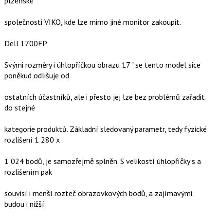
plzeňské
společnosti VIKO, kde lze mimo jiné monitor zakoupit.
Dell 1700FP
Svými rozměry i úhlopříčkou obrazu 17 " se tento model sice
poněkud odlišuje od
ostatních účastníků, ale i přesto jej lze bez problémů zařadit
do stejné
kategorie produktů. Základní sledovaný parametr, tedy fyzické
rozlišení 1 280 x
1 024 bodů, je samozřejmě splněn. S velikostí úhlopříčky s a
rozlišením pak
souvisí i menší rozteč obrazovkových bodů, a zajímavými
budou i nižší