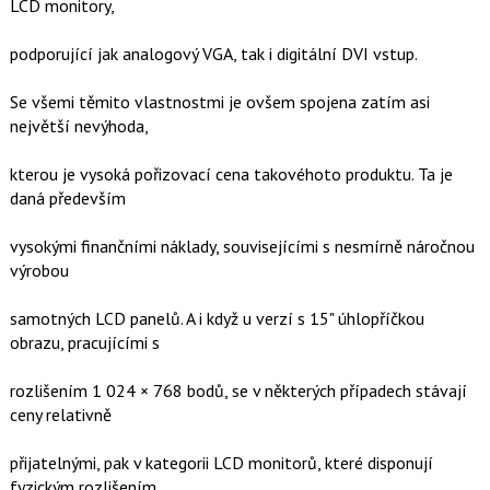
LCD monitory,
podporující jak analogový VGA, tak i digitální DVI vstup.
Se všemi těmito vlastnostmi je ovšem spojena zatím asi
největší nevýhoda,
kterou je vysoká pořizovací cena takovéhoto produktu. Ta je
daná především
vysokými finančními náklady, souvisejícími s nesmírně náročnou
výrobou
samotných LCD panelů. A i když u verzí s 15" úhlopříčkou
obrazu, pracujícími s
rozlišením 1 024 × 768 bodů, se v některých případech stávají
ceny relativně
přijatelnými, pak v kategorii LCD monitorů, které disponují
fyzickým rozlišením