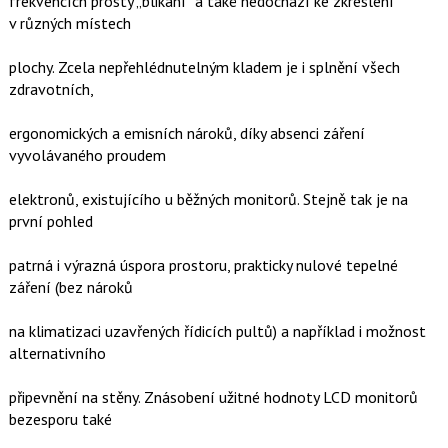
frekvencích prostý „blikání“ a také nedochází ke zkreslení
v různých místech
plochy. Zcela nepřehlédnutelným kladem je i splnění všech
zdravotních,
ergonomických a emisních nároků, díky absenci záření
vyvolávaného proudem
elektronů, existujícího u běžných monitorů. Stejně tak je na
první pohled
patrná i výrazná úspora prostoru, prakticky nulové tepelné
záření (bez nároků
na klimatizaci uzavřených řídicích pultů) a například i možnost
alternativního
připevnění na stěny. Znásobení užitné hodnoty LCD monitorů
bezesporu také