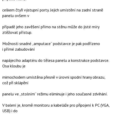
celkem čtyři výstupní porty. Jejich umístění na zadní straně
panelu ovšem v
případě jeho zavěšení přímo na stěnu může do jisté míry
ztěžovat přístup.
Možnosti snadné „amputace“ podstavce je pak podřízeno
i přímé zabudování
napájecího adaptéru do tělesa panelu a konstrukce podstavce.
Osa kloubu je
mimochodem umístěna přesně v úrovni spodní hrany obrazu,
což při sklápění
panelu ve „stolním“ režimu eliminuje i jeho současné zdvihání.
V balení je, kromě monitoru a kabeláže pro připojení k PC (VGA,
USB) i do