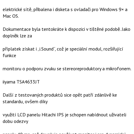
elektrické sítě, přibalena i disketa s ovladači pro Windows 9× a
Mac OS.
Dokumentace byla tentokráte k dispozici v tištěné podobě. Jako
doplněk lze za
příplatek získat i „i.Sound“, což je speciální modul, rozšiřující
funkce
monitoru o podporu zvuku se stereoreproduktory a mikrofonem.
iiyama TSA4633JT
Další z testovaných produktů sice opět patří zdánlivě ke
standardu, ovšem díky
využití LCD panelu Hitachi IPS je schopen nabídnout uživateli
dobu odezvy