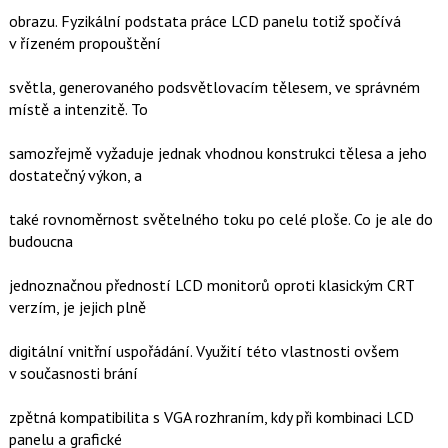
obrazu. Fyzikální podstata práce LCD panelu totiž spočívá
v řízeném propouštění
světla, generovaného podsvětlovacím tělesem, ve správném
místě a intenzitě. To
samozřejmě vyžaduje jednak vhodnou konstrukci tělesa a jeho
dostatečný výkon, a
také rovnoměrnost světelného toku po celé ploše. Co je ale do
budoucna
jednoznačnou předností LCD monitorů oproti klasickým CRT
verzím, je jejich plně
digitální vnitřní uspořádání. Využití této vlastnosti ovšem
v současnosti brání
zpětná kompatibilita s VGA rozhraním, kdy při kombinaci LCD
panelu a grafické