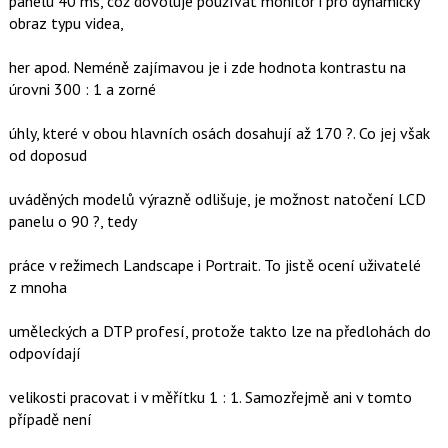
panelu 40 ms, což dovoluje používat monitor i pro dynamický
obraz typu videa,
her apod. Neméně zajímavou je i zde hodnota kontrastu na
úrovni 300 : 1 a zorné
úhly, které v obou hlavních osách dosahují až 170 ?. Co jej však
od doposud
uváděných modelů výrazně odlišuje, je možnost natočení LCD
panelu o 90 ?, tedy
práce v režimech Landscape i Portrait. To jistě ocení uživatelé
z mnoha
uměleckých a DTP profesí, protože takto lze na předlohách do
odpovídají
velikosti pracovat i v měřítku 1 : 1. Samozřejmě ani v tomto
případě není