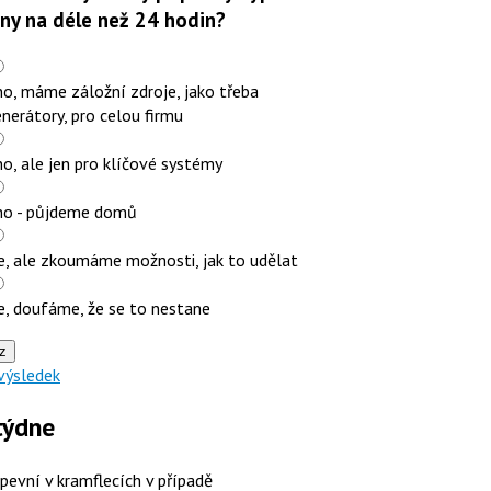
iny na déle než 24 hodin?
o, máme záložní zdroje, jako třeba
nerátory, pro celou firmu
o, ale jen pro klíčové systémy
no - půjdeme domů
e, ale zkoumáme možnosti, jak to udělat
e, doufáme, že se to nestane
z
výsledek
týdne
 pevní v kramflecích v případě