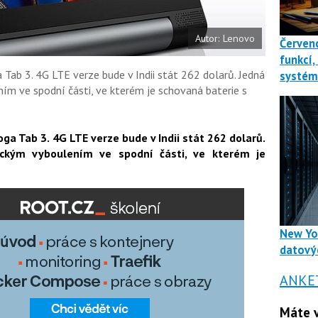
Autor: Lenovo
Červenc
funkcí,
Tab 3. 4G LTE verze bude v Indii stát 262 dolarů. Jedná
systé
ím ve spodní části, ve kterém je schovaná baterie s
ga Tab 3. 4G LTE verze bude v Indii stát 262 dolarů.
ickým vyboulením ve spodní části, ve kterém je
New Yo
datový
ANKE
Máte v