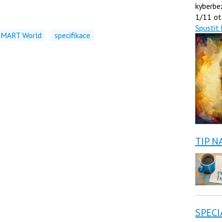
kyberbe
1/11 ot
Spustit 
SMART World
specifikace
TIP N
SPECI