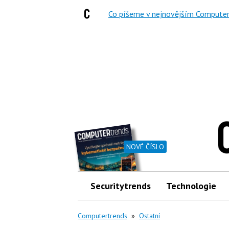
Co píšeme v nejnovějším Computer
NOVÉ ČÍSLO
Securitytrends
Technologie
Computertrends
»
Ostatní