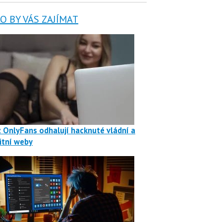
 BY VÁS ZAJÍMAT
z OnlyFans odhalují hacknuté vládní a
itní weby