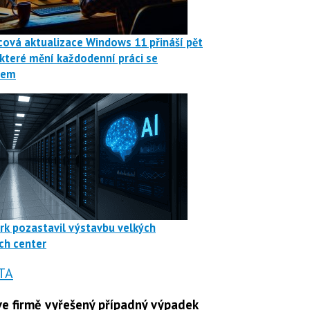
ová aktualizace Windows 11 přináší pět
 které mění každodenní práci se
mem
rk pozastavil výstavbu velkých
ch center
TA
e firmě vyřešený případný výpadek