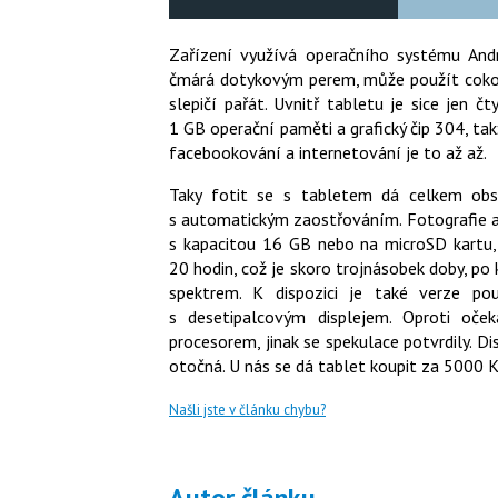
Zařízení využívá operačního systému Andr
čmárá dotykovým perem, může použít cokol
slepičí pařát. Uvnitř tabletu je sice jen
1 GB operační paměti a grafický čip 304, ta
facebookování a internetování je to až až.
Taky fotit se s tabletem dá celkem obs
s automatickým zaostřováním. Fotografie 
s kapacitou 16 GB nebo na microSD kartu, 
20 hodin, což je skoro trojnásobek doby, po
spektrem. K dispozici je také verze po
s desetipalcovým displejem. Oproti oč
procesorem, jinak se spekulace potvrdily. D
otočná. U nás se dá tablet koupit za 5000 
Našli jste v článku chybu?
Autor článku