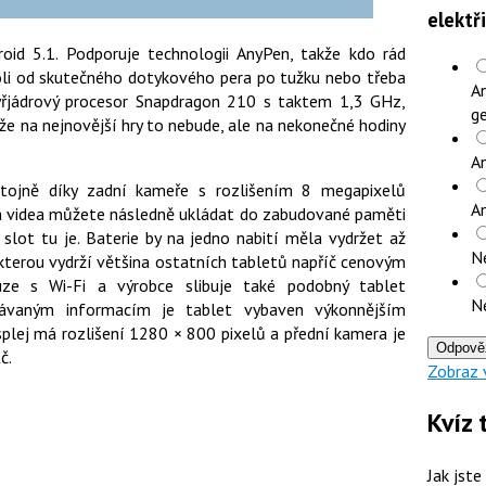
elektř
oid 5.1. Podporuje technologii AnyPen, takže kdo rád
i od skutečného dotykového pera po tužku nebo třeba
An
 čtyřjádrový procesor Snapdragon 210 s taktem 1,3 GHz,
ge
kže na nejnovější hry to nebude, ale na nekonečné hodiny
An
tojně díky zadní kameře s rozlišením 8 megapixelů
A
a videa můžete následně ukládat do zabudované paměti
slot tu je. Baterie by na jedno nabití měla vydržet až
N
 kterou vydrží většina ostatních tabletů napříč cenovým
uze s Wi-Fi a výrobce slibuje také podobný tablet
N
ekávaným informacím je tablet vybaven výkonnějším
isplej má rozlišení 1280 × 800 pixelů a přední kamera je
Odpově
Kč.
Zobraz 
Kvíz 
Jak jste