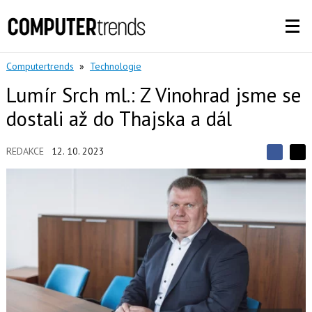
Computertrends
»
Technologie
Lumír Srch ml.: Z Vinohrad jsme se
dostali až do Thajska a dál
REDAKCE
12. 10. 2023
S
S
S
d
d
d
í
í
í
l
l
e
e
l
j
j
t
e
t
e
e
t
n
n
a
a
F
s
a
í
c
t
e
i
b
X