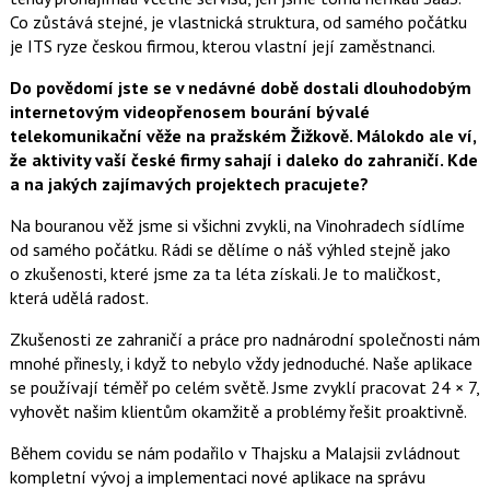
Co zůstává stejné, je vlastnická struktura, od samého počátku
je ITS ryze českou firmou, kterou vlastní její zaměstnanci.
Do povědomí jste se v nedávné době dostali dlouhodobým
internetovým videopřenosem bourání bývalé
telekomunikační věže na pražském Žižkově. Málokdo ale ví,
že aktivity vaší české firmy sahají i daleko do zahraničí. Kde
a na jakých zajímavých projektech pracujete?
Na bouranou věž jsme si všichni zvykli, na Vinohradech sídlíme
od samého počátku. Rádi se dělíme o náš výhled stejně jako
o zkušenosti, které jsme za ta léta získali. Je to maličkost,
která udělá radost.
Zkušenosti ze zahraničí a práce pro nadnárodní společnosti nám
mnohé přinesly, i když to nebylo vždy jednoduché. Naše aplikace
se používají téměř po celém světě. Jsme zvyklí pracovat 24 × 7,
vyhovět našim klientům okamžitě a problémy řešit proaktivně.
Během covidu se nám podařilo v Thajsku a Malajsii zvládnout
kompletní vývoj a implementaci nové aplikace na správu