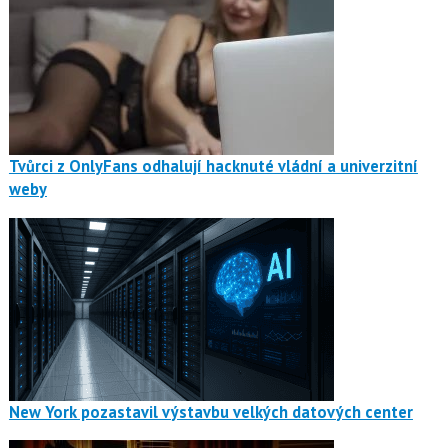
Tvůrci z OnlyFans odhalují hacknuté vládní a univerzitní
weby
New York pozastavil výstavbu velkých datových center