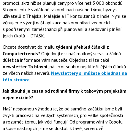
promocí, skrz niž se plánují ceny pro více než 3 000 obchodů.
Stoprocentně vzdáleně, v kombinaci našeho týmu, byznys
uživatelů z Thajska, Malajsie a IT konzultantů z Indie. Nyní se
věnujeme vývoji naší aplikace na komunikaci vedoucích
s podřízenými zaměstnanci při plánování a sledování plnění
jejich úkolů – DTASK.
Chcete dostávat do mailu
týdenní přehled článků z
Computertrends
? Objednejte si náš mailový servis a žádná
důležitá informace vám neuteče. Objednat si lze také
newsletter To hlavní
, páteční souhrn nejdůležitějších článků
ze všech našich serverů.
Newslettery si můžete objednat na
této stránce
.
Jak dlouhá je cesta od rodinné firmy k takovým projektům
nejen v cizině?
Naší nespornou výhodou je, že od samého začátku jsme byli
zvyklí pracovat na velkých systémech, pro velké společnosti
a rozumět tomu, jak věci fungují. Od programování v Cobolu
a Case nástrojích jsme se dostali k Javě, serverově