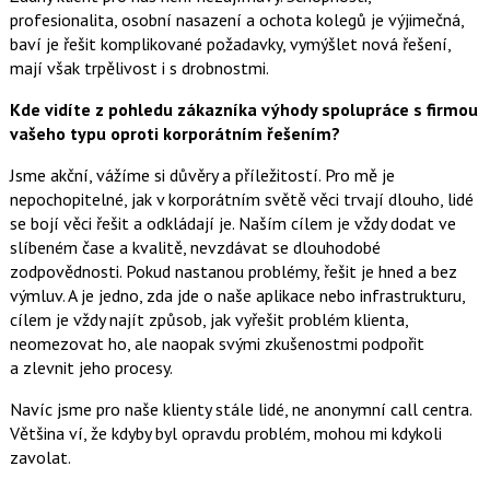
profesionalita, osobní nasazení a ochota kolegů je výjimečná,
baví je řešit komplikované požadavky, vymýšlet nová řešení,
mají však trpělivost i s drobnostmi.
Kde vidíte z pohledu zákazníka výhody spolupráce s firmou
vašeho typu oproti korporátním řešením?
Jsme akční, vážíme si důvěry a příležitostí. Pro mě je
nepochopitelné, jak v korporátním světě věci trvají dlouho, lidé
se bojí věci řešit a odkládají je. Naším cílem je vždy dodat ve
slíbeném čase a kvalitě, nevzdávat se dlouhodobé
zodpovědnosti. Pokud nastanou problémy, řešit je hned a bez
výmluv. A je jedno, zda jde o naše aplikace nebo infrastrukturu,
cílem je vždy najít způsob, jak vyřešit problém klienta,
neomezovat ho, ale naopak svými zkušenostmi podpořit
a zlevnit jeho procesy.
Navíc jsme pro naše klienty stále lidé, ne anonymní call centra.
Většina ví, že kdyby byl opravdu problém, mohou mi kdykoli
zavolat.