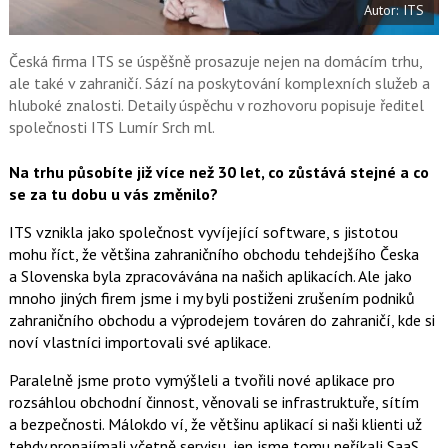
Autor: ITS
o
o
k
u
Česká firma ITS se úspěšně prosazuje nejen na domácím trhu,
ale také v zahraničí. Sází na poskytování komplexních služeb a
hluboké znalosti. Detaily úspěchu v rozhovoru popisuje ředitel
společnosti ITS Lumír Srch ml.
Na trhu působíte již více než 30 let, co zůstává stejné a co
se za tu dobu u vás změnilo?
ITS vznikla jako společnost vyvíjející software, s jistotou
mohu říct, že většina zahraničního obchodu tehdejšího Česka
a Slovenska byla zpracovávána na našich aplikacích. Ale jako
mnoho jiných firem jsme i my byli postiženi zrušením podniků
zahraničního obchodu a výprodejem továren do zahraničí, kde si
noví vlastníci importovali své aplikace.
Paralelně jsme proto vymýšleli a tvořili nové aplikace pro
rozsáhlou obchodní činnost, věnovali se infrastruktuře, sítím
a bezpečnosti. Málokdo ví, že většinu aplikací si naši klienti už
tehdy pronajímali včetně servisu, jen jsme tomu neříkali SaaS.