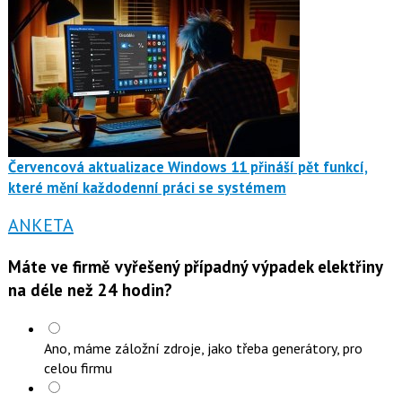
Červencová aktualizace Windows 11 přináší pět funkcí,
které mění každodenní práci se systémem
ANKETA
Máte ve firmě vyřešený případný výpadek elektřiny
na déle než 24 hodin?
Ano, máme záložní zdroje, jako třeba generátory, pro
celou firmu