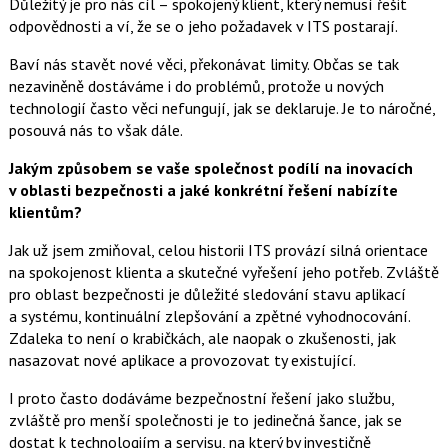
Důležitý je pro nás cíl – spokojený klient, který nemusí řešit
odpovědnosti a ví, že se o jeho požadavek v ITS postarají.
Baví nás stavět nové věci, překonávat limity. Občas se tak
nezaviněně dostáváme i do problémů, protože u nových
technologií často věci nefungují, jak se deklaruje. Je to náročné,
posouvá nás to však dále.
Jakým způsobem se vaše společnost podílí na inovacích
v oblasti bezpečnosti a jaké konkrétní řešení nabízíte
klientům?
Jak už jsem zmiňoval, celou historii ITS provází silná orientace
na spokojenost klienta a skutečné vyřešení jeho potřeb. Zvláště
pro oblast bezpečnosti je důležité sledování stavu aplikací
a systému, kontinuální zlepšování a zpětné vyhodnocování.
Zdaleka to není o krabičkách, ale naopak o zkušenosti, jak
nasazovat nové aplikace a provozovat ty existující.
I proto často dodáváme bezpečnostní řešení jako službu,
zvláště pro menší společnosti je to jedinečná šance, jak se
dostat k technologiím a servisu, na který by investičně