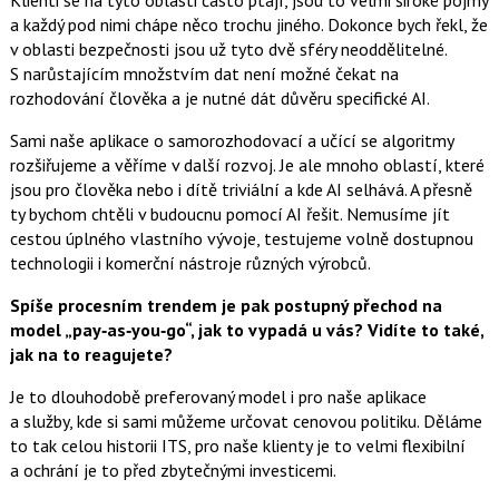
Klienti se na tyto oblasti často ptají, jsou to velmi široké pojmy
a každý pod nimi chápe něco trochu jiného. Dokonce bych řekl, že
v oblasti bezpečnosti jsou už tyto dvě sféry neoddělitelné.
S narůstajícím množstvím dat není možné čekat na
rozhodování člověka a je nutné dát důvěru specifické AI.
Sami naše aplikace o samorozhodovací a učící se algoritmy
rozšiřujeme a věříme v další rozvoj. Je ale mnoho oblastí, které
jsou pro člověka nebo i dítě triviální a kde AI selhává. A přesně
ty bychom chtěli v budoucnu pomocí AI řešit. Nemusíme jít
cestou úplného vlastního vývoje, testujeme volně dostupnou
technologii i komerční nástroje různých výrobců.
Spíše procesním trendem je pak postupný přechod na
model „pay‑as‑you‑go“, jak to vypadá u vás? Vidíte to také,
jak na to reagujete?
Je to dlouhodobě preferovaný model i pro naše aplikace
a služby, kde si sami můžeme určovat cenovou politiku. Děláme
to tak celou historii ITS, pro naše klienty je to velmi flexibilní
a ochrání je to před zbytečnými investicemi.