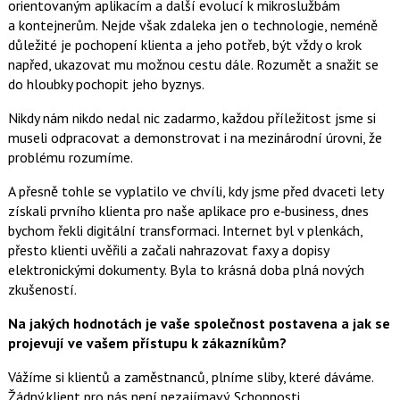
orientovaným aplikacím a další evolucí k mikroslužbám
a kontejnerům. Nejde však zdaleka jen o technologie, neméně
důležité je pochopení klienta a jeho potřeb, být vždy o krok
napřed, ukazovat mu možnou cestu dále. Rozumět a snažit se
do hloubky pochopit jeho byznys.
Nikdy nám nikdo nedal nic zadarmo, každou příležitost jsme si
museli odpracovat a demonstrovat i na mezinárodní úrovni, že
problému rozumíme.
A přesně tohle se vyplatilo ve chvíli, kdy jsme před dvaceti lety
získali prvního klienta pro naše aplikace pro e‑business, dnes
bychom řekli digitální transformaci. Internet byl v plenkách,
přesto klienti uvěřili a začali nahrazovat faxy a dopisy
elektronickými dokumenty. Byla to krásná doba plná nových
zkušeností.
Na jakých hodnotách je vaše společnost postavena a jak se
projevují ve vašem přístupu k zákazníkům?
Vážíme si klientů a zaměstnanců, plníme sliby, které dáváme.
Žádný klient pro nás není nezajímavý. Schopnosti,