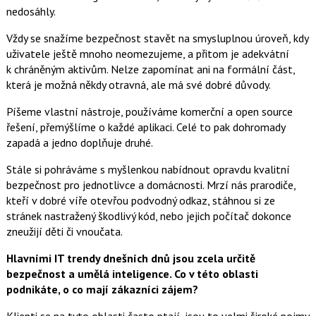
nedosáhly.
Vždy se snažíme bezpečnost stavět na smysluplnou úroveň, kdy
uživatele ještě mnoho neomezujeme, a přitom je adekvátní
k chráněným aktivům. Nelze zapomínat ani na formální část,
která je možná někdy otravná, ale má své dobré důvody.
Píšeme vlastní nástroje, používáme komerční a open source
řešení, přemýšlíme o každé aplikaci. Celé to pak dohromady
zapadá a jedno doplňuje druhé.
Stále si pohráváme s myšlenkou nabídnout opravdu kvalitní
bezpečnost pro jednotlivce a domácnosti. Mrzí nás prarodiče,
kteří v dobré víře otevřou podvodný odkaz, stáhnou si ze
stránek nastražený škodlivý kód, nebo jejich počítač dokonce
zneužijí děti či vnoučata.
Hlavními IT trendy dnešních dnů jsou zcela určitě
bezpečnost a umělá inteligence. Co v této oblasti
podnikáte, o co mají zákazníci zájem?