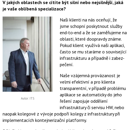
V jakých oblastech se cítíte být silní nebo nejsilnější, jaká
je vaše oblíbená specializace?
Naši klienti na nás oceňují, že
jsme schopní poskytnout služby
end‑to‑end a že se zaměřujeme na
oblasti, které doopravdy známe.
Pokud klient využívá naši aplikaci,
často se mu staráme o související
infrastrukturu a případně i zabez-
pečení.
Naše vzájemná provázanost je
velmi efektivní a pro klienta
transparentní, v případě problému
aplikace se automaticky do jeho
Autor: ITS
řešení zapojuje oddělení
infrastruktury či servisu HW, nebo
naopak kolegové z vývoje podpoří kolegy z infrastruktury při
implementacích kontejnerizační platformy.