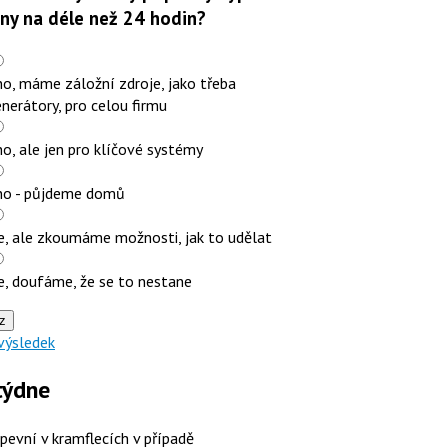
iny na déle než 24 hodin?
o, máme záložní zdroje, jako třeba
nerátory, pro celou firmu
o, ale jen pro klíčové systémy
no - půjdeme domů
e, ale zkoumáme možnosti, jak to udělat
e, doufáme, že se to nestane
z
výsledek
týdne
 pevní v kramflecích v případě