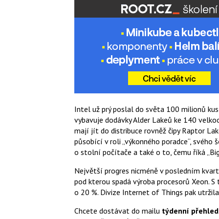
Intel už prý poslal do světa 100 milionů kus
vybavuje dodávky Alder Lakeů ke 140 velko
mají jít do distribuce rovněž čipy Raptor Lak
působící v roli „výkonného poradce“, svého 
o stolní počítače a také o to, čemu říká „Bi
Největší progres nicméně v posledním kvar
pod kterou spadá výroba procesorů Xeon. S t
o 20 %. Divize Internet of Things pak utržila
Chcete dostávat do mailu
týdenní přehled