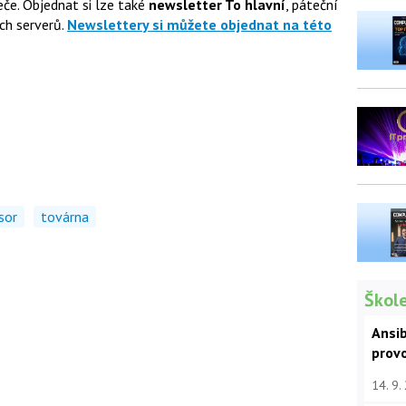
če. Objednat si lze také
newsletter To hlavní
, páteční
ch serverů.
Newslettery si můžete objednat na této
sor
továrna
Škole
Ansib
prov
14. 9.