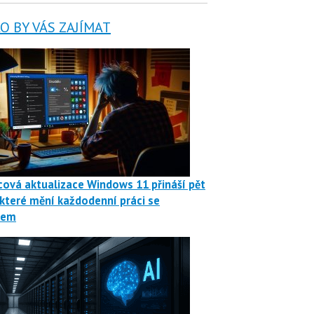
 BY VÁS ZAJÍMAT
ová aktualizace Windows 11 přináší pět
 které mění každodenní práci se
mem