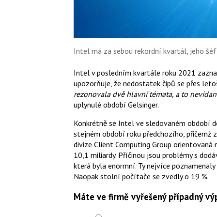
Intel má za sebou rekordní kvartál, jeho šéf
Intel v posledním kvartále roku 2021 zazna
upozorňuje, že nedostatek čipů se přes leto
rezonovala dvě hlavní témata, a to nevída
uplynulé období Gelsinger.
Konkrétně se Intel ve sledovaném období dos
stejném období roku předchozího, přičemž z t
divize Client Computing Group orientovaná
10,1 miliardy. Příčinou jsou problémy s dod
která byla enormní. Ty nejvíce poznamenaly
Naopak stolní počítače se zvedly o 19 %.
Máte ve firmě vyřešený případný vý