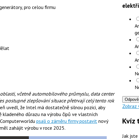
elektř
generátory, pro celou firmu
An
ge
An
dělat
A
N
N
í oblasti, včetně automobilového průmyslu, data center
Odpově
es postupné zlepšování situace přetrvají celý tento rok
Zobraz 
veň uvedl, že Intel má dostatečně silnou pozici, aby
bě kladeného důrazu na výrobu čipů ve vlastních
Kvíz 
a Computerworldu
psali o záměru firmy postavit
nový
měl zahájit výrobu v roce 2025.
Jak jste