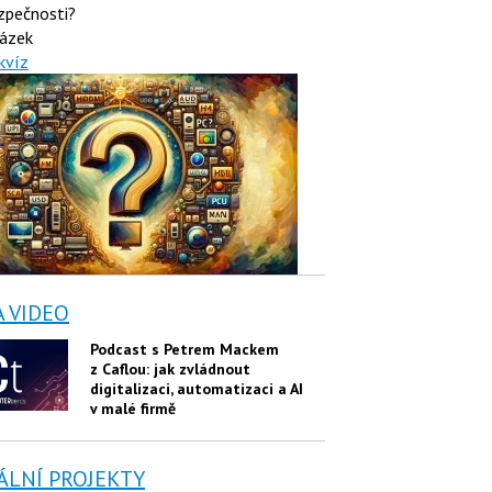
zpečnosti?
ázek
kvíz
A VIDEO
Podcast s Petrem Mackem
z Caflou: jak zvládnout
digitalizaci, automatizaci a AI
v malé firmě
ÁLNÍ PROJEKTY