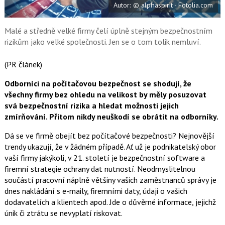
Autor: © alphaspirit - Fotolia.com
o
o
k
u
Malé a středně velké firmy čelí úplně stejným bezpečnostním
rizikům jako velké společnosti. Jen se o tom tolik nemluví.
(PR článek)
Odborníci na počítačovou bezpečnost se shodují, že
všechny firmy bez ohledu na velikost by měly posuzovat
svá bezpečnostní rizika a hledat možnosti jejich
zmírňování. Přitom nikdy neuškodí se obrátit na odborníky.
Dá se ve firmě obejít bez počítačové bezpečnosti? Nejnovější
trendy ukazují, že v žádném případě. Ať už je podnikatelský obor
vaší firmy jakýkoli, v 21. století je bezpečnostní software a
firemní strategie ochrany dat nutností. Neodmyslitelnou
součástí pracovní náplně většiny vašich zaměstnanců správy je
dnes nakládání s e-maily, firemními daty, údaji o vašich
dodavatelích a klientech apod. Jde o důvěrné informace, jejichž
únik či ztrátu se nevyplatí riskovat.