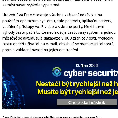
zaměstnávat vyškolený personál.
Úroveň EVA Free otestuje všechna zařízení nezávisle na
použitém operačním systému, dále perimetr, aplikační servery,
vzdálené přístupy VoIP, video a vybrané porty. Mezi hlavní
výhody testu patří to, že neohrožuje testovaný systém a jednou
měsíčně se aktualizuje databáze 9 000 zranitelností. Výsledky
testu obdrží uživatel na e-mail, obsahují seznam zranitelností,
popis a základní návod na jejich odstranění.
EVA Pro je oproti tomu služba pro systematickou správu