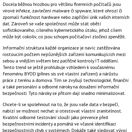
Docela běžnou hrozbou pro většinu firemních počítačů jsou
virové infekce, zavlečení malware či spyware, které ohrozí či
zpomalí funkčnost hardware nebo zapříčiní únik vašich interních
dat. Zároveň se vaše společnost může stát obětí
sofistikovaného, cíleného kybernetického útoku, jehož cílem
může být cokoliv, co jsou schopni počítačoví zločinci zpeněžit.
Informační struktura každé organizace je navíc zatěžována
rostoucím počtem nejrůznějších zařízení komunikujících mezi
sebou a vnějším světem bez patřičné kontroly IT oddělení.
Tento trend se ještě prohlubuje vzhledem k současnému
fenoménu BYOD (přines sis své vlastní zařízení) a nárůstu
práce z terénu a domova. Tím se zvyšují technologické, finanční
a také personální a odborné nároky na dosažení informační
bezpečnosti. Tyto nároky se přitom dají snadno minimalizovat.
Chcete-li se spolehnout na to, že jsou vaše data v bezpečí,
nabízí se možnost nechat si otestovat vlastní zranitelnost.
Kvalitní odborné testování slouží jako prevence před
bezpečnostními incidenty a pomáhá ve včasné identifikaci
bezpečnostních chyb v systémech. Dokáže také sledovat vývoj