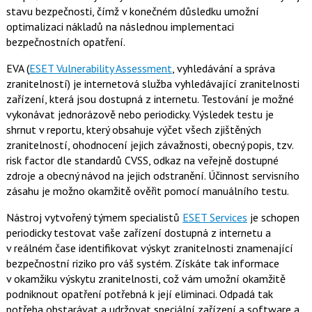
stavu bezpečnosti, čímž v konečném důsledku umožní
optimalizaci nákladů na následnou implementaci
bezpečnostních opatření.
EVA (
ESET Vulnerability Assessment
, vyhledávání a správa
zranitelností) je internetová služba vyhledávající zranitelnosti
zařízení, která jsou dostupná z internetu. Testování je možné
vykonávat jednorázově nebo periodicky. Výsledek testu je
shrnut v reportu, který obsahuje výčet všech zjištěných
zranitelností, ohodnocení jejich závažnosti, obecný popis, tzv.
risk factor dle standardů CVSS, odkaz na veřejně dostupné
zdroje a obecný návod na jejich odstranění. Účinnost servisního
zásahu je možno okamžitě ověřit pomocí manuálního testu.
Nástroj vytvořený týmem specialistů
ESET Services
je schopen
periodicky testovat vaše zařízení dostupná z internetu a
v reálném čase identifikovat výskyt zranitelnosti znamenající
bezpečnostní riziko pro váš systém. Získáte tak informace
v okamžiku výskytu zranitelnosti, což vám umožní okamžitě
podniknout opatření potřebná k její eliminaci. Odpadá tak
potřeba obstarávat a udržovat speciální zařízení a software a