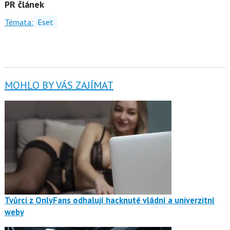
PR článek
Témata:
Eset
MOHLO BY VÁS ZAJÍMAT
Tvůrci z OnlyFans odhalují hacknuté vládní a univerzitní
weby