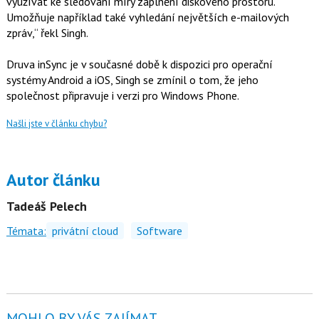
využívat ke sledování míry zaplnění diskového prostoru.
Umožňuje například také vyhledání největších e-mailových
zpráv,“ řekl Singh.
Druva inSync je v současné době k dispozici pro operační
systémy Android a iOS, Singh se zmínil o tom, že jeho
společnost připravuje i verzi pro Windows Phone.
Našli jste v článku chybu?
Autor článku
Tadeáš Pelech
Témata:
privátní cloud
Software
MOHLO BY VÁS ZAJÍMAT