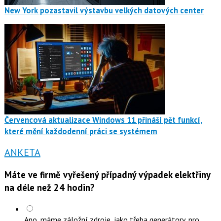
New York pozastavil výstavbu velkých datových center
Červencová aktualizace Windows 11 přináší pět funkcí,
které mění každodenní práci se systémem
ANKETA
Máte ve firmě vyřešený případný výpadek elektřiny
na déle než 24 hodin?
Ano, máme záložní zdroje, jako třeba generátory, pro