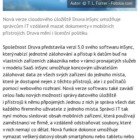
Autor: © T. L. Furrer - Fotolia.com
o
o
k
u
Nová verze cloudového úložiště Druva inSync umožňuje
správcům IT vzdáleně mazat dokumenty v mobilních
přístrojích. Druva mění i licenční politiku.
Společnost Druva představila verzi 5.0 svého softwaru inSync,
který nabízí jednotné zálohování a přístup k datům buď na
vlastních zařízeních zákazníka nebo v rámci pronajatých služeb
v modelu SaaS. inSync umožňuje koncovým uživatelům
zálohovat data ze všech svých zařízení do jednoho místa,
které je dostupné nejen z těchto přístrojů, ale i z počítačů
pomocí webového rozhraní. Nová verze softwaru také zavádí
celou řadu nových možností správy datového úložiště
i přístrojů k němu připojených. Jednou z nich je správa všech dat
každého firemního uživatele z jednoho místa. Správci IT tak
nyní mohou sledovat obsah mobilních zařízení, která používají
zaměstnanci ve firmě, a vzdáleně odstraňovat soubory, které
v nich nemají co dělat. Nová funkce dokonce umožňuje
vymazat veškerý datový obsah smartphonu nebo tabletu nebo