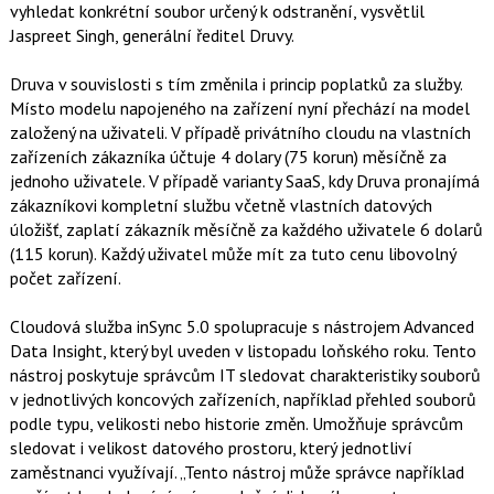
vyhledat konkrétní soubor určený k odstranění, vysvětlil
Jaspreet Singh, generální ředitel Druvy.
Druva v souvislosti s tím změnila i princip poplatků za služby.
Místo modelu napojeného na zařízení nyní přechází na model
založený na uživateli. V případě privátního cloudu na vlastních
zařízeních zákazníka účtuje 4 dolary (75 korun) měsíčně za
jednoho uživatele. V případě varianty SaaS, kdy Druva pronajímá
zákazníkovi kompletní službu včetně vlastních datových
úložišť, zaplatí zákazník měsíčně za každého uživatele 6 dolarů
(115 korun). Každý uživatel může mít za tuto cenu libovolný
počet zařízení.
Cloudová služba inSync 5.0 spolupracuje s nástrojem Advanced
Data Insight, který byl uveden v listopadu loňského roku. Tento
nástroj poskytuje správcům IT sledovat charakteristiky souborů
v jednotlivých koncových zařízeních, například přehled souborů
podle typu, velikosti nebo historie změn. Umožňuje správcům
sledovat i velikost datového prostoru, který jednotliví
zaměstnanci využívají. „Tento nástroj může správce například