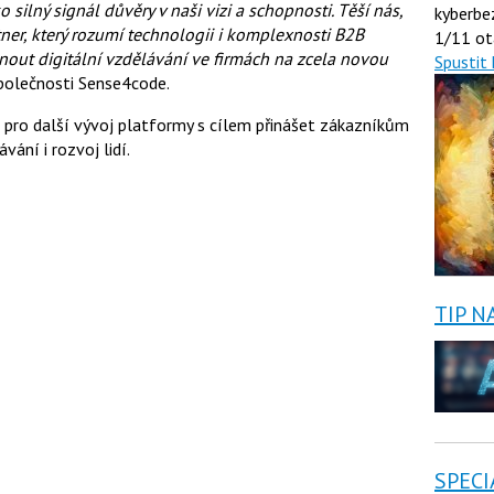
lný signál důvěry v naši vizi a schopnosti. Těší nás,
kyberbe
tner, který rozumí technologii i komplexnosti B2B
1/11 ot
out digitální vzdělávání ve firmách na zcela novou
Spustit 
společnosti Sense4code.
 pro další vývoj platformy s cílem přinášet zákazníkům
ání i rozvoj lidí.
TIP N
SPECI