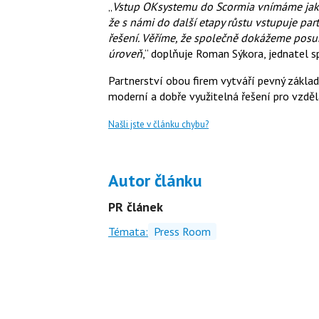
„
Vstup OKsystemu do Scormia vnímáme jako si
že s námi do další etapy růstu vstupuje par
řešení. Věříme, že společně dokážeme posun
úroveň
,“ doplňuje Roman Sýkora, jednatel 
Partnerství obou firem vytváří pevný základ
moderní a dobře využitelná řešení pro vzděláv
Našli jste v článku chybu?
Autor článku
PR článek
Témata:
Press Room