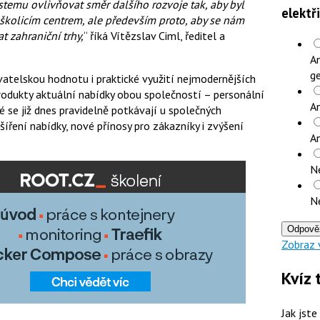
stemu ovlivňovat směr dalšího rozvoje tak, aby byl
elektř
školicím centrem, ale především proto, aby se nám
t zahraniční trhy,
“ říká Vítězslav Ciml, ředitel a
An
ge
ivatelskou hodnotu i praktické využití nejmodernějších
produkty aktuální nabídky obou společností – personální
An
se již dnes pravidelně potkávají u společných
šíření nabídky, nové přínosy pro zákazníky i zvýšení
A
N
N
Odpově
Zobraz 
Kvíz 
Jak jste