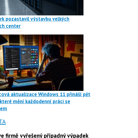
rk pozastavil výstavbu velkých
ch center
ová aktualizace Windows 11 přináší pět
 které mění každodenní práci se
mem
TA
e firmě vyřešený případný výpadek