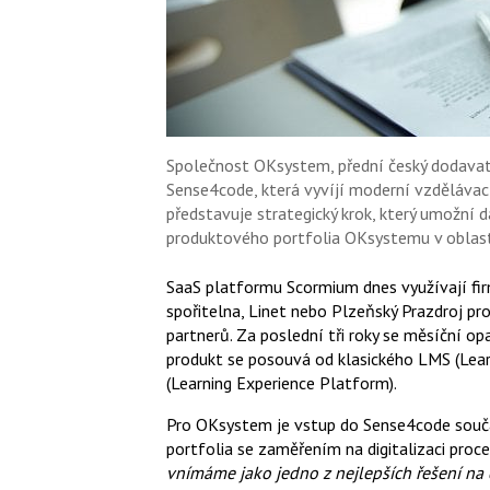
Společnost OKsystem, přední český dodavate
Sense4code, která vyvíjí moderní vzdělávac
představuje strategický krok, který umožní 
produktového portfolia OKsystemu v oblasti
SaaS platformu Scormium dnes využívají fir
spořitelna, Linet nebo Plzeňský Prazdroj p
partnerů. Za poslední tři roky se měsíční o
produkt se posouvá od klasického LMS (Le
(Learning Experience Platform).
Pro OKsystem je vstup do Sense4code souč
portfolia se zaměřením na digitalizaci proces
vnímáme jako jedno z nejlepších řešení na 