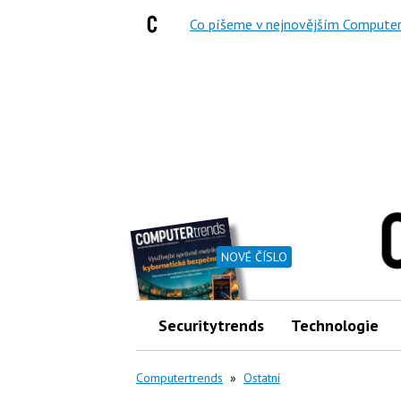
Co píšeme v nejnovějším Computer
NOVÉ ČÍSLO
Securitytrends
Technologie
Computertrends
»
Ostatní