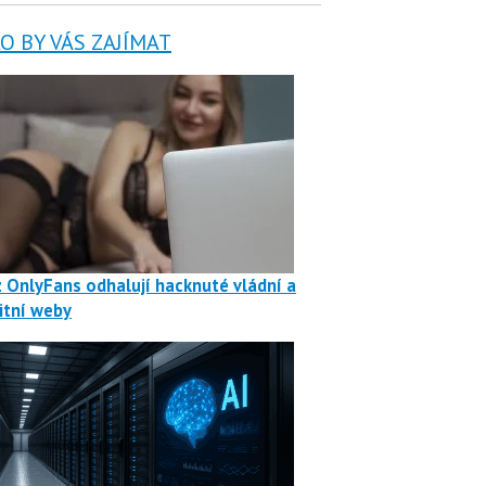
 BY VÁS ZAJÍMAT
z OnlyFans odhalují hacknuté vládní a
itní weby