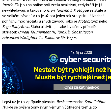
o
Inertia EX
jsou na online poli zcela neaktivní, tedy hráči je již
o
nevyhledávají, u takového
Gran Turismo 5 Prologue
se stále a
k
u
ve velkém závodí. A to je už cca jeden rok starý titul. Uvedené
pohříchu moc neplatí u jiných závodů, jako je
MotorStorm
nebo
Sega Rally Revo
. Slabá aktivita je také k vidění v případě
stříleček
Unreal Tournament III
,
Turok
, či
Ghost Recon
Advanced Warfighter
2
a
Rainbow Six Vegas
.
Lepší už je to v případě původní
Resistance
nebo
Soul Calibur
IV
, kde se ovšem Sony svým věrným vůčihledně trefila do