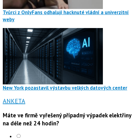
Tvůrci z OnlyFans odhalují hacknuté vládní a univerzitní
weby
New York pozastavil výstavbu velkých datových center
ANKETA
Máte ve firmě vyřešený případný výpadek elektřiny
na déle než 24 hodin?