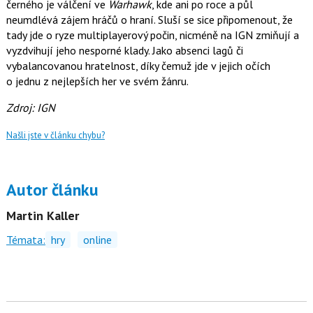
černého je válčení ve
Warhawk
, kde ani po roce a půl
neumdlévá zájem hráčů o hraní. Sluší se sice připomenout, že
tady jde o ryze multiplayerový počin, nicméně na IGN zmiňují a
vyzdvihují jeho nesporné klady. Jako absenci lagů či
vybalancovanou hratelnost, díky čemuž jde v jejich očích
o jednu z nejlepších her ve svém žánru.
Zdroj: IGN
Našli jste v článku chybu?
Autor článku
Martin Kaller
Témata:
hry
online