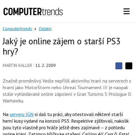
Computertrends
»
Ostatní
Jaký je online zájem o starší PS3
hry?
MARTIN KALLER
11. 2. 2009
S
S
S
d
d
d
í
Značně proměnlivý. Vedle nepříliš aktivního hraní na serverech s
í
í
l
l
hrami jako MotorStorm nebo Unreal Tournament III je naopak
e
e
l
j
stále vyhledávané online zápolení v Gran Turismo 5 Prologue či
j
t
e
t
Warhawku.
e
e
t
n
n
a
a
Na
serveru IGN
si dali tu práci, aby otestovali některé starší
F
s
a
herní kusy vydané na konzoli PS3. Respektive zjišťovali, nakolik
í
c
t
jsou tyto vlastně pro hráče ještě dnes zajímavé – z pohledu
e
i
online klání. Zatímco hříčky ke stažení
Calling All Cars
či
Fatal
b
X