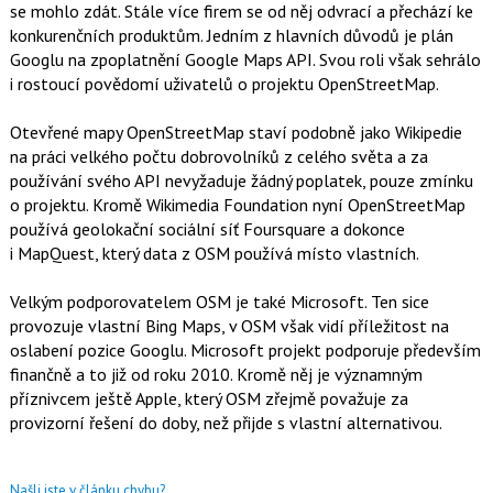
se mohlo zdát. Stále více firem se od něj odvrací a přechází ke
konkurenčních produktům. Jedním z hlavních důvodů je plán
Googlu na zpoplatnění Google Maps API. Svou roli však sehrálo
i rostoucí povědomí uživatelů o projektu OpenStreetMap.
Otevřené mapy OpenStreetMap staví podobně jako Wikipedie
na práci velkého počtu dobrovolníků z celého světa a za
používání svého API nevyžaduje žádný poplatek, pouze zmínku
o projektu. Kromě Wikimedia Foundation nyní OpenStreetMap
používá geolokační sociální síť Foursquare a dokonce
i MapQuest, který data z OSM používá místo vlastních.
Velkým podporovatelem OSM je také Microsoft. Ten sice
provozuje vlastní Bing Maps, v OSM však vidí příležitost na
oslabení pozice Googlu. Microsoft projekt podporuje především
finančně a to již od roku 2010. Kromě něj je významným
příznivcem ještě Apple, který OSM zřejmě považuje za
provizorní řešení do doby, než přijde s vlastní alternativou.
Našli jste v článku chybu?