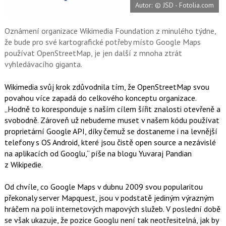
Autor: © JSD - Fotolia.com
o
o
k
u
Oznámení organizace Wikimedia Foundation z minulého týdne,
že bude pro své kartografické potřeby místo Google Maps
používat OpenStreetMap, je jen další z mnoha ztrát
vyhledávacího giganta.
Wikimedia svůj krok zdůvodnila tím, že OpenStreetMap svou
povahou více zapadá do celkového konceptu organizace.
„Hodně to koresponduje s naším cílem šířit znalosti otevřeně a
svobodně. Zároveň už nebudeme muset v našem kódu používat
proprietární Google API, díky čemuž se dostaneme i na levnější
telefony s OS Android, které jsou čistě open source a nezávislé
na aplikacích od Googlu,“ píše na blogu Yuvaraj Pandian
z Wikipedie.
Od chvíle, co Google Maps v dubnu 2009 svou popularitou
překonaly server Mapquest, jsou v podstatě jediným výrazným
hráčem na poli internetových mapových služeb. V poslední době
se však ukazuje, že pozice Googlu není tak neotřesitelná, jak by