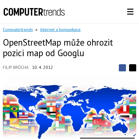
Computertrends
»
Internet a komunikace
OpenStreetMap může ohrozit
pozici map od Googlu
FILIP BRŮCHA
10. 4. 2012
S
S
S
d
d
d
í
í
í
l
l
e
e
l
j
j
t
e
t
e
e
t
n
n
a
a
F
s
a
í
c
t
e
i
b
X