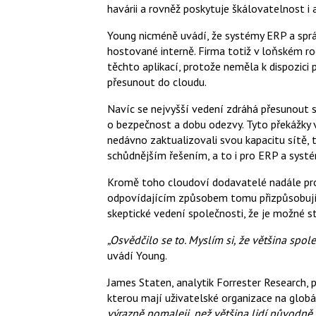
havárii a rovněž poskytuje škálovatelnost i a
Young nicméně uvádí, že systémy ERP a sprá
hostované interně. Firma totiž v loňském 
těchto aplikací, protože neměla k dispozici
přesunout do cloudu.
Navíc se nejvyšší vedení zdráhá přesunout s
o bezpečnost a dobu odezvy. Tyto překážky v
nedávno zaktualizovali svou kapacitu sítě,
schůdnějším řešením, a to i pro ERP a syst
Kromě toho cloudoví dodavatelé nadále proka
odpovídajícím způsobem tomu přizpůsobují i 
skeptické vedení společnosti, že je možné s
„Osvědčilo se to. Myslím si, že většina spole
uvádí Young.
James Staten, analytik Forrester Research, 
kterou mají uživatelské organizace na glob
výrazně pomaleji, než většina lidí původně o