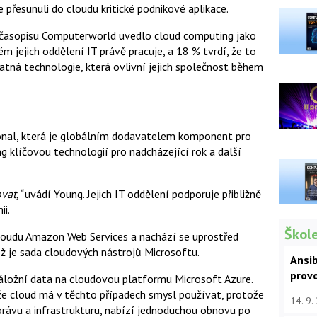
 přesunuli do cloudu kritické podnikové aplikace.
asopisu Computerworld uvedlo cloud computing jako
ém jejich oddělení IT právě pracuje, a 18 % tvrdí, že to
ratná technologie, která ovlivní jejich společnost během
ional, která je globálním dodavatelem komponent pro
ng klíčovou technologií pro nadcházející rok a další
vat,“
uvádí Young. Jejich IT oddělení podporuje přibližně
ii.
Škole
loudu Amazon Web Services a nachází se uprostřed
ž je sada cloudových nástrojů Microsoftu.
Ansib
prov
 záložní data na cloudovou platformu Microsoft Azure.
 že cloud má v těchto případech smysl používat, protože
14. 9.
správu a infrastrukturu, nabízí jednoduchou obnovu po