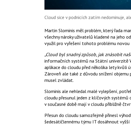
Cloud sice v podnicích zatím nedominuje, a
Martin Slominis měl problém, který řada man
všechny nároky uživatelů kladené na jeho odd
využil pro vyřešení tohoto problému novou 
„Cloud byl snadný způsob, jak znásobit naše
informačních systémů na Státní univerzitě 
aplikace do cloudu před několika lety kvůli úsp
Zároveň ale také z důvodu snížení objemu 
musel zvládat.
Slominis ale nehledal malé vylepšení, potř
cloudu přesunul jeden z klíčových systémů or
v současné době mají v cloudu přibližně čtvrt
Přesun do cloudu samozřejmě přinesl výhody.
šedesátičlennému týmu IT dosáhnout vyšší 