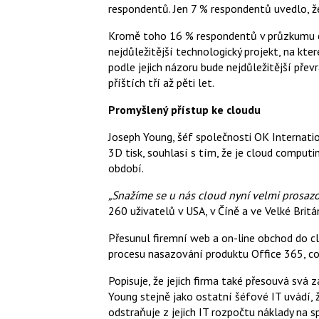
respondentů. Jen 7 % respondentů uvedlo, že
Kromě toho 16 % respondentů v průzkumu č
nejdůležitější technologický projekt, na kter
podle jejich názoru bude nejdůležitější přev
příštích tří až pěti let.
Promyšlený přístup ke cloudu
Joseph Young, šéf společnosti OK Internat
3D tisk, souhlasí s tím, že je cloud computi
období.
„Snažíme se u nás cloud nyní velmi prosazo
260 uživatelů v USA, v Číně a ve Velké Britán
Přesunul firemní web a on-line obchod do c
procesu nasazování produktu Office 365, co
Popisuje, že jejich firma také přesouvá svá
Young stejně jako ostatní šéfové IT uvádí,
odstraňuje z jejich IT rozpočtu náklady na 