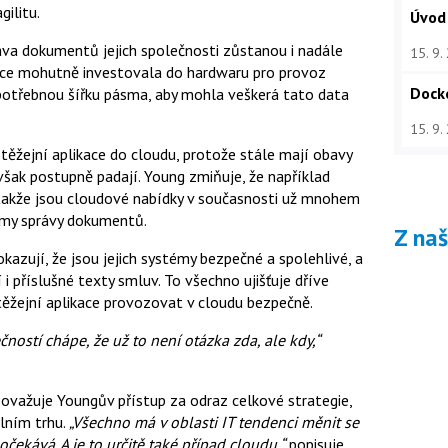
gilitu.
Úvod
va dokumentů jejich společnosti zůstanou i nadále
15. 9.
roce mohutně investovala do hardwaru pro provoz
Dock
 potřebnou šířku pásma, aby mohla veškerá tato data
15. 9.
těžejní aplikace do cloudu, protože stále mají obavy
šak postupně padají. Young zmiňuje, že například
 takže jsou cloudové nabídky v současnosti už mnohem
émy správy dokumentů.
Z na
zují, že jsou jejich systémy bezpečné a spolehlivé, a
příslušné texty smluv. To všechno ujišťuje dříve
těžejní aplikace provozovat v cloudu bezpečně.
čností chápe, že už to není otázka zda, ale kdy,“
považuje Youngův přístup za odraz celkové strategie,
álním trhu.
„Všechno má v oblasti IT tendenci měnit se
čekává. A je to určitě také případ cloudu,“
popisuje