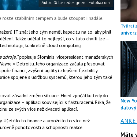
Autor: © lassedesignen - Fotolia.com
le roste stabilním tempem a bude stoupat i nadále.
Tvůrci 
ažerů IT zná: Jeho tým neměl kapacitu na to, aby plnil
univerz
ělení. Takže udělal to nejlepší, co v tuto chvíli lze –
technologii, konkrétně cloud computing.
 zdroje,“
popisuje Slominis, vicepresident manažerských
Wayne v Detroitu. Jeho organizace začala přesouvat
oře financí, zvýšení agility i zlepšení flexibility.
práce spojené s údržbou systémů, kterou jeho tým také
eboval zásadní změnu situace. Hned zpočátku tedy do
New Yo
ganizace – aplikaci související s fakturacemi. Říká, že
datový
inu ze svých více než dvaceti aplikací.
ANKE
 Ušetřilo to finance a umožnilo to více než
úrovně pohotovosti a schopnosti reakce.
Máte v