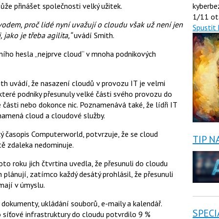
e přinášet společnosti velký užitek.
kyberbe
1/11 ot
odem, proč lidé nyní uvažují o cloudu však už není jen
Spustit 
jako je třeba agilita,“
uvádí Smith.
ního hesla „nejprve cloud“ v mnoha podnikových
th uvádí, že nasazení cloudů v provozu IT je velmi
které podniky přesunuly velké části svého provozu do
 části nebo dokonce nic. Poznamenává také, že lídři IT
znamená cloud a cloudové služby.
ký časopis Computerworld, potvrzuje, že se cloud
TIP N
ště zdaleka nedominuje.
o roku jich čtvrtina uvedla, že přesunuli do cloudu
 plánují, zatímco každý desátý prohlásil, že přesunuli
mají v úmyslu.
 dokumenty, ukládání souborů, e-maily a kalendář.
SPECI
 síťové infrastruktury do cloudu potvrdilo 9 %