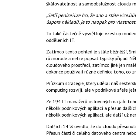
škálovatelnost a samoobslužnost cloudu můž
„Šetří peníze?
Lze říci, že ano a stále více.
Dův
úspora nákladů, je to naopak pro vlastnosti, 
To také částečně vysvětluje vzestup moder
odděleních IT.
Zatímco tento pohled je stále běžnější, Smi
různorodé a nelze popsat typický případ. Ně
cloudového prostředí, zatímco jiné jen malé
dokonce používají různé definice toho, co 
Průzkum strategie, který udělal náš sesters
computing rozvíjí, ale v podnikové sféře je
Ze 194 IT manažerů oslovených na jaře tohot
několik podnikových aplikací a přesun dalších
několik podnikových aplikací, ale další už ne
Dalších 14 % uvedlo, že do cloudu přesunuli
Přesun části či celého datového centra nebo