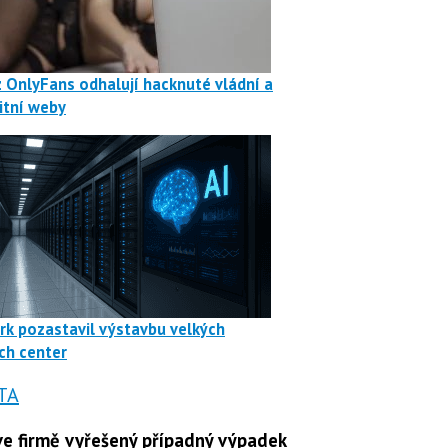
z OnlyFans odhalují hacknuté vládní a
itní weby
rk pozastavil výstavbu velkých
ch center
TA
e firmě vyřešený případný výpadek