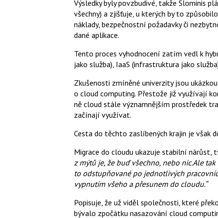
Výsledky byly povzbudivé, takže Slominis plá
všechny) a zjišťuje, u kterých by to způsobil
náklady, bezpečnostní požadavky či nezbytno
dané aplikace.
Tento proces vyhodnocení zatím vedl k hyb
jako služba), IaaS (infrastruktura jako služba
Zkušenosti zmíněné univerzity jsou ukázkou
o cloud computing. Přestože již využívají ko
ně cloud stále významnějším prostředek tr
začínají využívat.
Cesta do těchto zaslíbených krajin je však 
Migrace do cloudu ukazuje stabilní nárůst, t
z mýtů je, že buď všechno, nebo nic.
Ale tak
to odstupňované po jednotlivých pracovních
vypnutím všeho a přesunem do cloudu.“
Popisuje, že už viděl společnosti, které pře
bývalo zpočátku nasazování cloud computingu