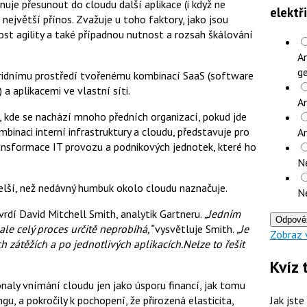
nuje přesunout do cloudu další aplikace (i když ne
elektř
o největší přínos. Zvažuje u toho faktory, jako jsou
st agility a také případnou nutnost a rozsah škálování
An
ge
ridnímu prostředí tvořenému kombinací SaaS (software
) a aplikacemi ve vlastní síti.
An
, kde se nachází mnoho předních organizací, pokud jde
mbinaci interní infrastruktury a cloudu, představuje pro
A
ansformace IT provozu a podnikových jednotek, které ho
N
delší, než nedávný humbuk okolo cloudu naznačuje.
N
vrdí David Mitchell Smith, analytik Gartneru.
„Jedním
Odpově
 ale celý proces určitě neprobíhá,“
vysvětluje Smith.
„Je
Zobraz 
 zátěžích a po jednotlivých aplikacích.
Nelze to řešit
Kvíz 
konaly vnímání cloudu jen jako úsporu financí, jak tomu
, a pokročily k pochopení, že přirozená elasticita,
Jak jste