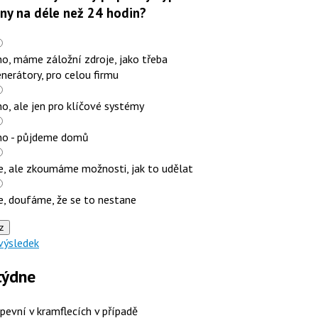
iny na déle než 24 hodin?
o, máme záložní zdroje, jako třeba
nerátory, pro celou firmu
o, ale jen pro klíčové systémy
no - půjdeme domů
e, ale zkoumáme možnosti, jak to udělat
e, doufáme, že se to nestane
z
výsledek
týdne
 pevní v kramflecích v případě