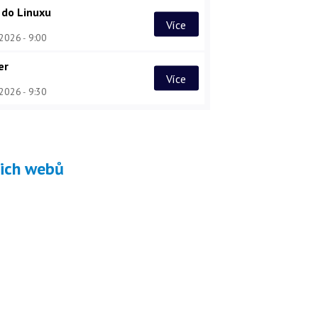
 do Linuxu
Více
 2026
9:00
er
Více
 2026
9:30
šich webů