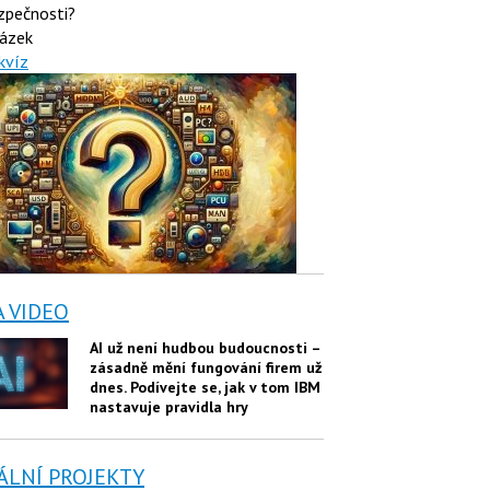
zpečnosti?
ázek
kvíz
A VIDEO
AI už není hudbou budoucnosti –
zásadně mění fungování firem už
dnes. Podívejte se, jak v tom IBM
nastavuje pravidla hry
ÁLNÍ PROJEKTY