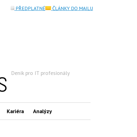
PŘEDPLATNÉ
ČLÁNKY DO MAILU
Deník pro IT profesionály
Hledat
Kariéra
Analýzy