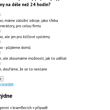
iny na déle než 24 hodin?
o, máme záložní zdroje, jako třeba
nerátory, pro celou firmu
o, ale jen pro klíčové systémy
no - půjdeme domů
e, ale zkoumáme možnosti, jak to udělat
e, doufáme, že se to nestane
z
výsledek
týdne
 pevní v kramflecích v případě