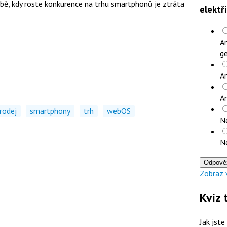
bě, kdy roste konkurence na trhu smartphonů je ztráta
elektř
An
ge
An
A
rodej
smartphony
trh
webOS
N
N
Odpově
Zobraz 
Kvíz 
Jak jste