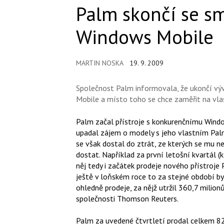
Palm skončí se s
Windows Mobile
MARTIN NOSKA
19. 9. 2009
Společnost Palm informovala, že ukončí v
Mobile a místo toho se chce zaměřit na vl
Palm začal přístroje s konkurenčnímu Wind
upadal zájem o modely s jeho vlastním Pal
se však dostal do ztrát, ze kterých se mu n
dostat. Například za první letošní kvartál 
něj tedy i začátek prodeje nového přístroje
ještě v loňském roce to za stejné období by
ohledně prodeje, za nějž utržil 360,7 milionů
společnosti Thomson Reuters.
Palm za uvedené čtvrtletí prodal celkem 8