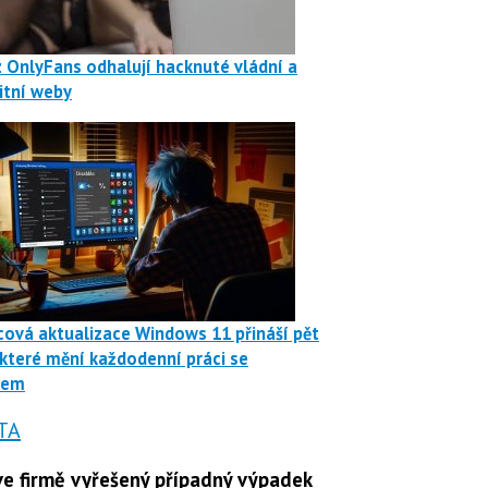
z OnlyFans odhalují hacknuté vládní a
itní weby
ová aktualizace Windows 11 přináší pět
 které mění každodenní práci se
mem
TA
e firmě vyřešený případný výpadek