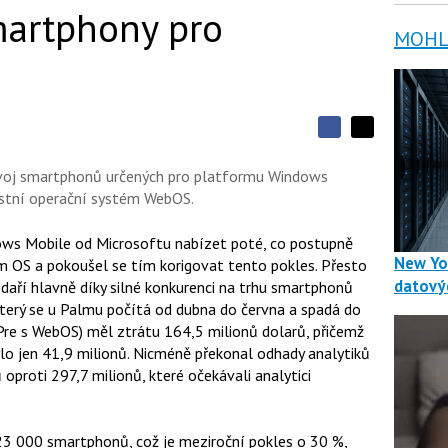
martphony pro
MOHLO
S
S
S
d
d
d
í
ývoj smartphonů určených pro platformu Windows
í
í
l
l
astní operační systém WebOS.
e
e
l
j
j
t
e
t
ows Mobile od Microsoftu nabízet poté, co postupně
e
e
t
New Yo
n
m OS a pokoušel se tím korigovat tento pokles. Přesto
n
a
a
datový
edaří hlavně díky silné konkurenci na trhu smartphonů
F
s
a
(který se u Palmu počítá od dubna do června a spadá do
í
c
t
 Pre s WebOS) měl ztrátu 164,5 milionů dolarů, přičemž
e
i
lo jen 41,9 milionů. Nicméně překonal odhady analytiků
b
X
o
 oproti 297,7 milionů, které očekávali analytici
o
k
u
23 000 smartphonů, což je meziroční pokles o 30 %,