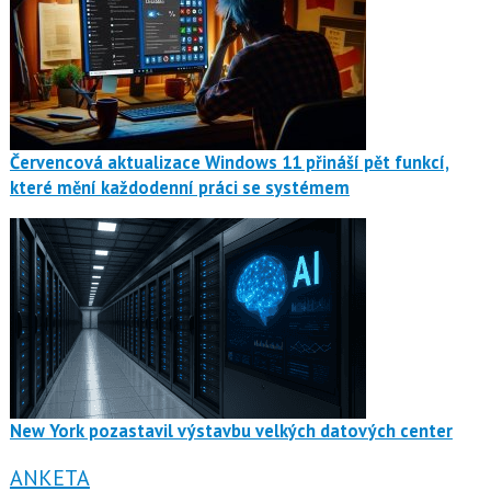
Červencová aktualizace Windows 11 přináší pět funkcí,
které mění každodenní práci se systémem
New York pozastavil výstavbu velkých datových center
ANKETA