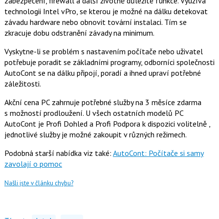
zabezpečení, firewall a další životně důležité funkce. Využívá
k
technologii Intel vPro, se kterou je možné na dálku detekovat
u
závadu hardware nebo obnovit tovární instalaci. Tím se
zkracuje dobu odstranění závady na minimum.
Vyskytne-li se problém s nastavením počítače nebo uživatel
potřebuje poradit se základními programy, odborníci společnosti
AutoCont se na dálku připojí, poradí a ihned upraví potřebné
záležitosti.
Akční cena PC zahrnuje potřebné služby na 3 měsíce zdarma
s možností prodloužení. U všech ostatních modelů PC
AutoCont je Profi Dohled a Profi Podpora k dispozici volitelně ,
jednotlivé služby je možné zakoupit v různých režimech.
Podobná starší nabídka viz také:
AutoCont: Počítače si samy
zavolají o pomoc
Našli jste v článku chybu?