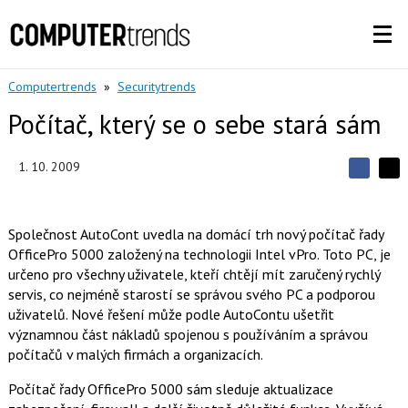
Computertrends
»
Securitytrends
Počítač, který se o sebe stará sám
1. 10. 2009
S
S
S
d
d
d
í
í
í
l
l
Společnost AutoCont uvedla na domácí trh nový počítač řady
e
e
l
j
OfficePro 5000 založený na technologii Intel vPro. Toto PC, je
j
t
e
t
určeno pro všechny uživatele, kteří chtějí mít zaručený rychlý
e
e
t
n
servis, co nejméně starostí se správou svého PC a podporou
n
a
a
uživatelů. Nové řešení může podle AutoContu ušetřit
F
s
a
významnou část nákladů spojenou s používáním a správou
í
c
t
počítačů v malých firmách a organizacích.
e
i
b
X
o
Počítač řady OfficePro 5000 sám sleduje aktualizace
o