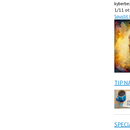
kyberbe
1/11 ot
Spustit 
TIP N
SPECI