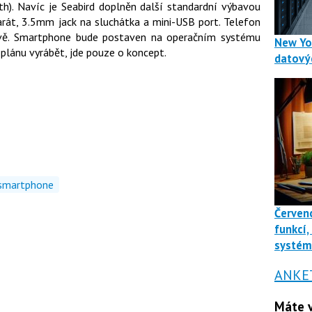
h). Navíc je Seabird doplněn další standardní výbavou
át, 3.5mm jack na sluchátka a mini-USB port. Telefon
ově. Smartphone bude postaven na operačním systému
New Yo
 plánu vyrábět, jde pouze o koncept.
datový
smartphone
Červenc
funkcí,
systé
ANKE
Máte v