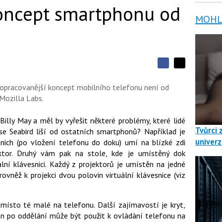
koncept smartphonu od
MOHLO
S
S
S
d
d
d
í
ropracovanější koncept mobilního telefonu není od
í
í
l
l
 Mozilla Labs.
e
e
l
j
j
t
e
t
 Billy May a měl by vyřešit některé problémy, které lidé
e
e
t
Tvůrci 
n
 se Seabird liší od ostatních smartphonů? Například je
n
a
a
univerz
nich (po vložení telefonu do doku) umí na blízké zdi
F
s
a
jektor. Druhý vám pak na stole, kde je umístěný dok
í
c
t
lní klávesnici. Každý z projektorů je umístěn na jedné
e
i
ovněž k projekci dvou polovin virtuální klávesnice (viz
b
X
o
o
k
 místo té malé na telefonu. Další zajímavostí je kryt,
u
Ten po oddělání může být použit k ovládání telefonu na