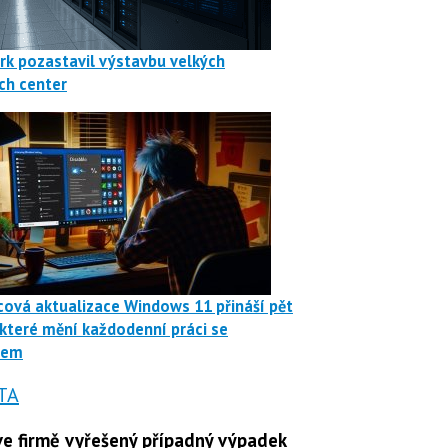
rk pozastavil výstavbu velkých
ch center
ová aktualizace Windows 11 přináší pět
 které mění každodenní práci se
mem
TA
e firmě vyřešený případný výpadek