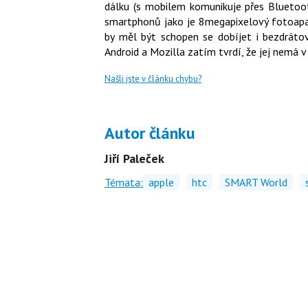
dálku (s mobilem komunikuje přes Bluetoot
smartphonů jako je 8megapixelový fotoapar
by měl být schopen se dobíjet i bezdrát
Android a Mozilla zatím tvrdí, že jej nemá v
Našli jste v článku chybu?
Autor článku
Jiří Paleček
Témata:
apple
htc
SMART World