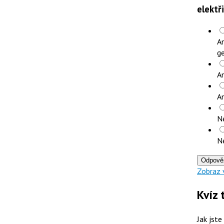
elektř
An
ge
An
A
N
N
Odpově
Zobraz 
Kvíz 
Jak jste