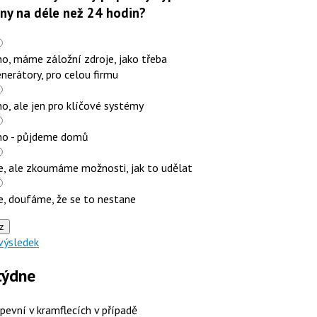
iny na déle než 24 hodin?
o, máme záložní zdroje, jako třeba
nerátory, pro celou firmu
o, ale jen pro klíčové systémy
no - půjdeme domů
e, ale zkoumáme možnosti, jak to udělat
e, doufáme, že se to nestane
z
výsledek
týdne
 pevní v kramflecích v případě