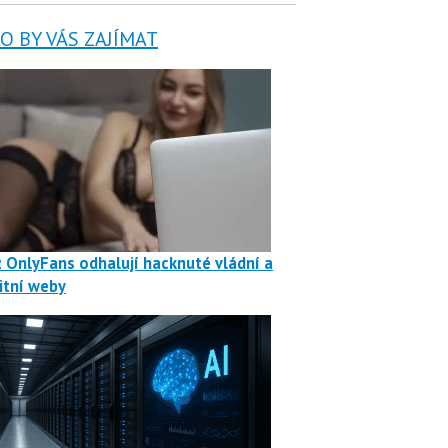
 BY VÁS ZAJÍMAT
z OnlyFans odhalují hacknuté vládní a
itní weby