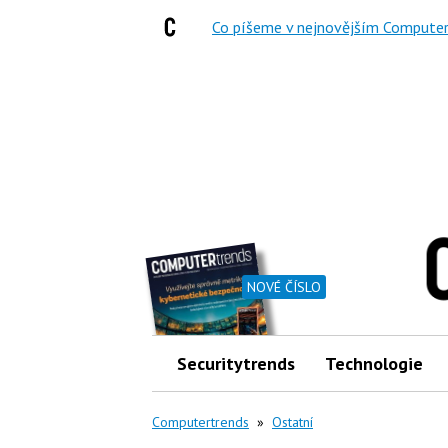
Co píšeme v nejnovějším Computer
NOVÉ ČÍSLO
Securitytrends
Technologie
Computertrends
»
Ostatní