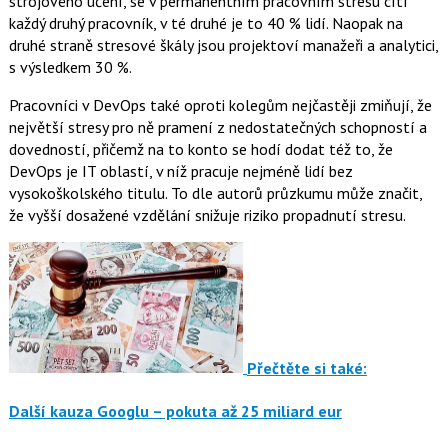
strojového učení, se v permanentním pracovním stresu cítí
každý druhý pracovník, v té druhé je to 40 % lidí. Naopak na
druhé straně stresové škály jsou projektoví manažeři a analytici,
s výsledkem 30 %.
Pracovníci v DevOps také oproti kolegům nejčastěji zmiňují, že
největší stresy pro ně pramení z nedostatečných schopností a
dovedností, přičemž na to konto se hodí dodat též to, že
DevOps je IT oblastí, v níž pracuje nejméně lidí bez
vysokoškolského titulu. To dle autorů průzkumu může značit,
že vyšší dosažené vzdělání snižuje riziko propadnutí stresu.
Přečtěte si také:
Další kauza Googlu – pokuta až 25 miliard eur