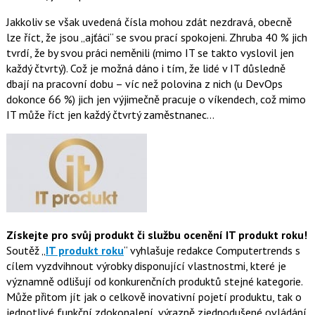
Jakkoliv se však uvedená čísla mohou zdát nezdravá, obecně
lze říct, že jsou „ajťáci“ se svou prací spokojeni. Zhruba 40 % jich
tvrdí, že by svou práci neměnili (mimo IT se takto vyslovil jen
každý čtvrtý). Což je možná dáno i tím, že lidé v IT důsledně
dbají na pracovní dobu – víc než polovina z nich (u DevOps
dokonce 66 %) jich jen výjimečně pracuje o víkendech, což mimo
IT může říct jen každý čtvrtý zaměstnanec…
Získejte pro svůj produkt či službu ocenění IT produkt roku!
Soutěž „
IT produkt roku
“ vyhlašuje redakce Computertrends s
cílem vyzdvihnout výrobky disponující vlastnostmi, které je
významně odlišují od konk
urenčních produktů stejné kategorie.
Může přitom jít jak o celkově inovativní pojetí produktu, tak o
jednotlivé funkční zdokonalení, výrazně zjednodušené ovládání