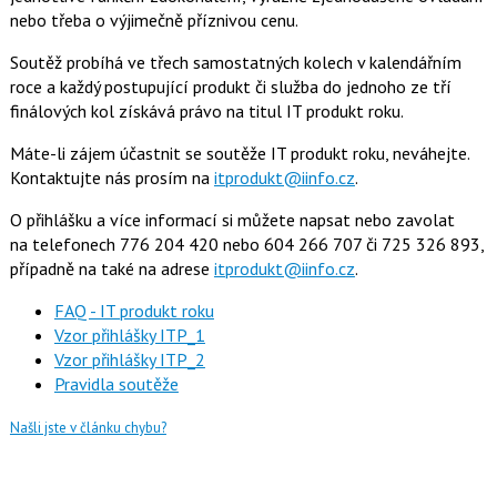
nebo třeba o výjimečně příznivou cenu.
Soutěž probíhá ve třech samostatných kolech v kalendářním
roce a každý postupující produkt či služba do jednoho ze tří
finálových kol získává právo na titul IT produkt roku.
Máte-li zájem účastnit se soutěže IT produkt roku, neváhejte.
Kontaktujte nás prosím na
itprodukt@iinfo.cz
.
O přihlášku a více informací si můžete napsat nebo zavolat
na
telefonech 776 204 420 nebo 604 266 707 či 725 326 893,
případně na
také na adrese
itprodukt@iinfo.cz
.
FAQ - IT produkt roku
Vzor přihlášky ITP_1
Vzor přihlášky ITP_2
Pravidla soutěže
Našli jste v článku chybu?