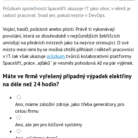
k
u
Průzkum společnosti Spacelift ukazuje IT jako obor, v němž je
radost pracovat. Snad jen, pokud nejste v DevOps.
Vojáci, hasiči, policisté anebo piloti. Právě ti vykonávají
povolání, která se dlouhodobě v nejrůznějších žebříčcích
umísťují na předních místech jako ta nejvíce stresující. O své
místo mezi nimi by se možná chtěli přihlásit i někteří pracovníci
v IT. Jak však ukazuje
průzkum
tvůrců kolaborativní platformy
Spacelift, práce „ajťáků“ je vesměs pohodová. Až na pár výjimek.
Máte ve firmě vyřešený případný výpadek elektřiny
na déle než 24 hodin?
Ano, máme záložní zdroje, jako třeba generátory, pro
celou firmu
Ano, ale jen pro klíčové systémy
Ano - půjdeme domů