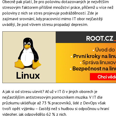
Obecně pak platí, že pro polovinu dotazovaných je největším
stresovým faktorem přílišné množství práce, přičemž u více než
poloviny z nich se stres projevuje podrážděností. Zde je
zajímavé srovnání, kdy pracovníci mimo IT obor nejčastěji
uvádějí, že pod vlivem stresu propadají depresím.
A jak si od stresu ulevit? Ať už v IT či v jiných oborech je
nejčastějším antistresovým pomocníkem muzika. V IT dle
průzkumu uklidňuje až 73 % pracovníků, lidé z DevOps však
tvoří opět výjimku – častěji než s hudbou si odpočinou u hraní
videoher, jak odpovědělo 62 % z nich.