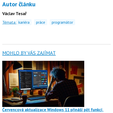
Autor článku
Václav Tesař
Témata:
kariéra
práce
programátor
MOHLO BY VÁS ZAJÍMAT
Červencová aktualizace Windows 11 přináší pět funkcí,