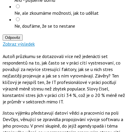
Ne, ale zkoumáme možnosti, jak to udělat
Ne, doufáme, že se to nestane
Odpověz
Zobraz výsledek
Autoři průzkumu se dotazovali více než jedenácti set
respondentů na to, jak často se v práci cítí vystresovaní, co
považují za nejvíce stresující faktory, jak se u nich stres
nejčastěji projevuje a jak se s ním vyrovnávají. Závěry? Ten
klíčový je nejspíš ten, že IT profesionálové v práci pociťují
výrazně méně stresu než zbytek populace. Slovy čísel,
konstantní stres jich v práci cítí 34 %, což je o 20 % méně než
je průměr v sektorech mimo IT.
Jistou výjimku představují datoví vědci a pracovníci na poli
DevOps, věnující se zpravidla propojování vývoje softwaru a
jeho provozu. V první skupině, do jejíž agendy spadá i téma