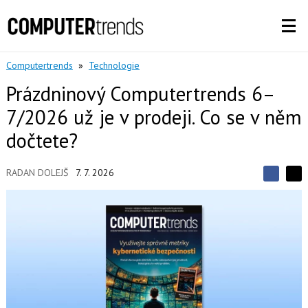
Computertrends
»
Technologie
Prázdninový Computertrends 6–
7/2026 už je v prodeji. Co se v něm
dočtete?
RADAN DOLEJŠ
7. 7. 2026
S
S
S
d
d
d
í
í
í
l
l
e
e
l
j
j
t
e
t
e
e
t
n
n
a
a
F
s
a
í
c