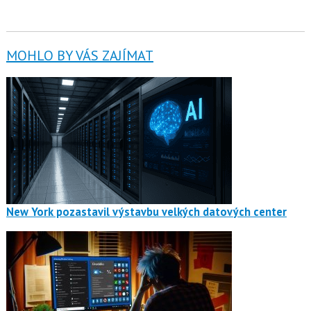
MOHLO BY VÁS ZAJÍMAT
New York pozastavil výstavbu velkých datových center