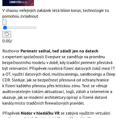
V chaosu veřejných zakázek létá bilion korun, technologie to
pomohou zvládnout
0:00
/
Rozhovor
Perimetr selhal, teď záleží jen na datech
s expertem společnosti Everpure se zaměřuje na proměnu
bezpečnostního modelu v době, kdy tradiční perimetr přestává
být relevantní. Příspěvek rozebírá řízení datových toků mezi IT
a OT, využití datových diod, multiscanningu, sandboxingu a Deep
CDR. Sleduje, jak se bezpečnost přesouvá od ochrany hranice
k řízení každého přenosu přes kritickou zónu. Text se věnuje
auditovatelným tokům aktualizací, logů, záloh a telemetrie a
ukazuje, jak se moderní architektury opírají o řízené datové
kanály místo tradičních firewallových pravidel.
Příspěvek
Nádor v hledáčku VR
se zabývá využitím virtuální