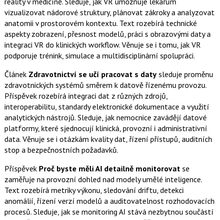
reality v medicíně. Sleduje, jak VR umožňuje lékařům
vizualizovat nádorové struktury, plánovat zákroky a analyzovat
anatomii v prostorovém kontextu. Text rozebírá technické
aspekty zobrazení, přesnost modelů, práci s obrazovými daty a
integraci VR do klinických workflow. Věnuje se i tomu, jak VR
podporuje trénink, simulace a multidisciplinární spolupráci.
Článek
Zdravotnictví se učí pracovat s daty
sleduje proměnu
zdravotnických systémů směrem k datově řízenému provozu.
Příspěvek rozebírá integraci dat z různých zdrojů,
interoperabilitu, standardy elektronické dokumentace a využití
analytických nástrojů. Sleduje, jak nemocnice zavádějí datové
platformy, které sjednocují klinická, provozní i administrativní
data. Věnuje se i otázkám kvality dat, řízení přístupů, auditních
stop a bezpečnostních požadavků.
Příspěvek
Proč byste měli AI detailně monitorovat
se
zaměřuje na provozní dohled nad modely umělé inteligence.
Text rozebírá metriky výkonu, sledování driftu, detekci
anomálií, řízení verzí modelů a auditovatelnost rozhodovacích
procesů. Sleduje, jak se monitoring AI stává nezbytnou součástí