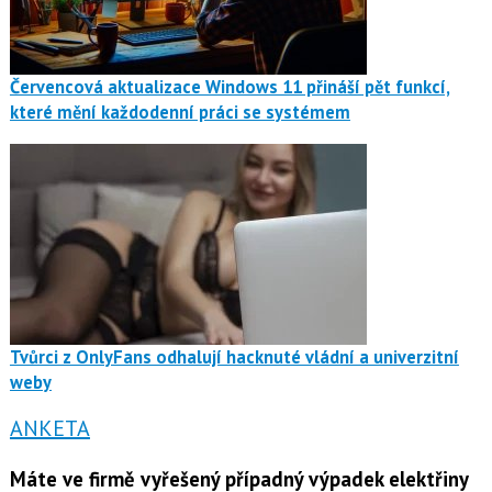
Červencová aktualizace Windows 11 přináší pět funkcí,
které mění každodenní práci se systémem
Tvůrci z OnlyFans odhalují hacknuté vládní a univerzitní
weby
ANKETA
Máte ve firmě vyřešený případný výpadek elektřiny