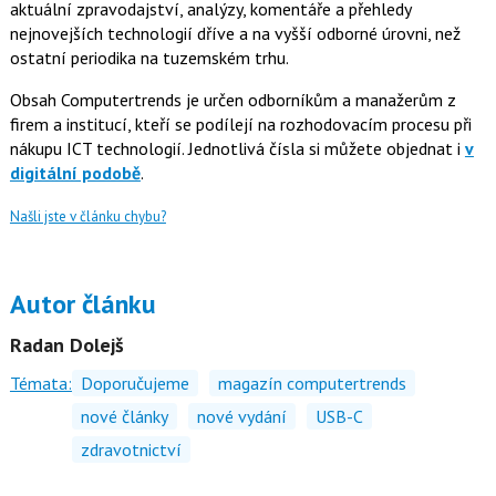
aktuální zpravodajství, analýzy, komentáře a přehledy
nejnovejších technologií dříve a na vyšší odborné úrovni, než
ostatní periodika na tuzemském trhu.
Obsah Computertrends je určen odborníkům a manažerům z
firem a institucí, kteří se podílejí na rozhodovacím procesu při
nákupu ICT technologií. Jednotlivá čísla si můžete objednat i
v
digitální podobě
.
Našli jste v článku chybu?
Autor článku
Radan Dolejš
Témata:
Doporučujeme
magazín computertrends
nové články
nové vydání
USB-C
zdravotnictví