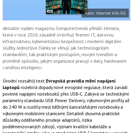
t
e
i
b
X
Autor: Internet Info DG
o
o
k
u
Aktuální vydání magazínu Computertrends přináší témata,
která v roce 2026 zásadně ovlivňují firemní IT, datovou
infrastrukturu, kybernetickou bezpečnost i moderní digitální
služby. Jednotlivé články se věnují jak technologickým
standardům, tak praktickým postupům, novým trendům a
proměně způsobu, jakým organizace pracují s daty, hardwarem
i umělou inteligencí.
Úvodní rozsáhlý text
Evropská pravidla mění napájení
laptopů
rozebírá dopady nové evropské regulace, která zavádí
povinné napájení notebooků přes USB‑C. Zabývá se technickými
parametry standardu USB Power Delivery, výkonovými profily až
do 240 W a rozdíly mezi běžnými kancelářskými notebooky a
výkonnými mobilními stanicemi. Detailně zkoumá praktické
důsledky odděleného prodeje adaptérů, rizika
poddimenzovaných zdrojů, význam kvalitní kabeláže a