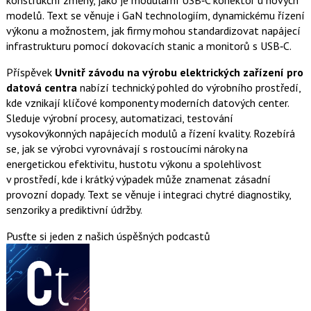
konstrukční změny, jako je modulární USB‑C konektor u nových
modelů. Text se věnuje i GaN technologiím, dynamickému řízení
výkonu a možnostem, jak firmy mohou standardizovat napájecí
infrastrukturu pomocí dokovacích stanic a monitorů s USB‑C.
Příspěvek
Uvnitř závodu na výrobu elektrických zařízení pro
datová centra
nabízí technický pohled do výrobního prostředí,
kde vznikají klíčové komponenty moderních datových center.
Sleduje výrobní procesy, automatizaci, testování
vysokovýkonných napájecích modulů a řízení kvality. Rozebírá
se, jak se výrobci vyrovnávají s rostoucími nároky na
energetickou efektivitu, hustotu výkonu a spolehlivost
v prostředí, kde i krátký výpadek může znamenat zásadní
provozní dopady. Text se věnuje i integraci chytré diagnostiky,
senzoriky a prediktivní údržby.
Pusťte si jeden z našich úspěšných podcastů