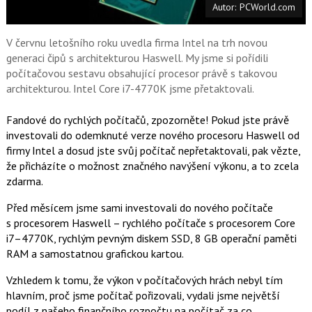
Autor: PCWorld.com
o
o
k
u
V červnu letošního roku uvedla firma Intel na trh novou
generaci čipů s architekturou Haswell. My jsme si pořídili
počítačovou sestavu obsahující procesor právě s takovou
architekturou. Intel Core i7-4770K jsme přetaktovali.
Fandové do rychlých počítačů, zpozorněte! Pokud jste právě
investovali do odemknuté verze nového procesoru Haswell od
firmy Intel a dosud jste svůj počítač nepřetaktovali, pak vězte,
že přicházíte o možnost značného navýšení výkonu, a to zcela
zdarma.
Před měsícem jsme sami investovali do nového počítače
s procesorem Haswell – rychlého počítače s procesorem Core
i7–4770K, rychlým pevným diskem SSD, 8 GB operační paměti
RAM a samostatnou grafickou kartou.
Vzhledem k tomu, že výkon v počítačových hrách nebyl tím
hlavním, proč jsme počítač pořizovali, vydali jsme největší
podíl z našeho finančního rozpočtu na počítač za co