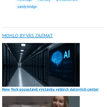
sandy bridge
MOHLO BY VÁS ZAJÍMAT
New York pozastavil výstavbu velkých datových center