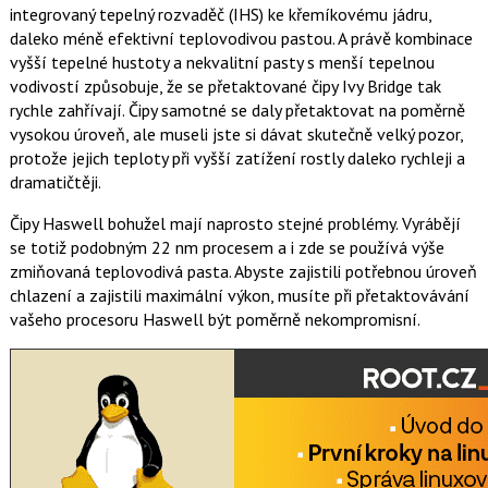
integrovaný tepelný rozvaděč (IHS) ke křemíkovému jádru,
daleko méně efektivní teplovodivou pastou. A právě kombinace
vyšší tepelné hustoty a nekvalitní pasty s menší tepelnou
vodivostí způsobuje, že se přetaktované čipy Ivy Bridge tak
rychle zahřívají. Čipy samotné se daly přetaktovat na poměrně
vysokou úroveň, ale museli jste si dávat skutečně velký pozor,
protože jejich teploty při vyšší zatížení rostly daleko rychleji a
dramatičtěji.
Čipy Haswell bohužel mají naprosto stejné problémy. Vyrábějí
se totiž podobným 22 nm procesem a i zde se používá výše
zmiňovaná teplovodivá pasta. Abyste zajistili potřebnou úroveň
chlazení a zajistili maximální výkon, musíte při přetaktovávání
vašeho procesoru Haswell být poměrně nekompromisní.