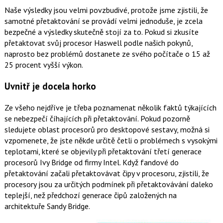
Naše výsledky jsou velmi povzbudivé, protože jsme zjistili, že
samotné přetaktování se provádí velmi jednoduše, je zcela
bezpečné a výsledky skutečně stojí za to. Pokud si zkusíte
přetaktovat svůj procesor Haswell podle našich pokynů,
naprosto bez problémů dostanete ze svého počítače o 15 až
25 procent vyšší výkon.
Uvnitř je docela horko
Ze všeho nejdříve je třeba poznamenat několik faktů týkajících
se nebezpečí číhajících při přetaktování. Pokud pozorně
sledujete oblast procesorů pro desktopové sestavy, možná si
vzpomenete, že jste někde určitě četli o problémech s vysokými
teplotami, které se objevily při přetaktování třetí generace
procesorů Ivy Bridge od firmy Intel. Když fandové do
přetaktování začali přetaktovávat čipy v procesoru, zjistili, že
procesory jsou za určitých podmínek při přetaktovávání daleko
teplejší, než předchozí generace čipů založených na
architektuře Sandy Bridge.