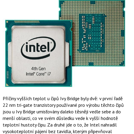
Příčiny vyšších teplot u čipů Ivy Bridge byly dvě: v první řadě
22 nm tri-gate tranzistory používané pro výrobu těchto čipů
jsou u Ivy Bridge umisťovány daleko těsněji vedle sebe a do
menší oblasti, co ve svém důsledku vede k vyšší hodnotě
teplotní hustoty čipu. Za druhé jde o to, že Intel nahradil
vysokoteplotní pájení bez tavidla, kterým připevňoval