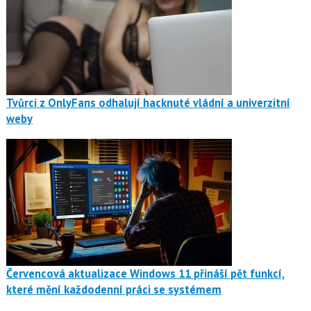
Tvůrci z OnlyFans odhalují hacknuté vládní a univerzitní
weby
Červencová aktualizace Windows 11 přináší pět funkcí,
které mění každodenní práci se systémem