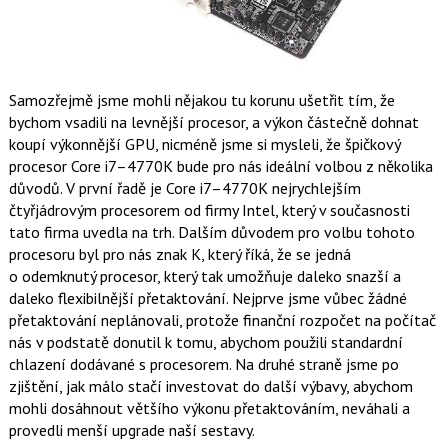
Samozřejmě jsme mohli nějakou tu korunu ušetřit tím, že
bychom vsadili na levnější procesor, a výkon částečně dohnat
koupí výkonnější GPU, nicméně jsme si mysleli, že špičkový
procesor Core i7–4770K bude pro nás ideální volbou z několika
důvodů. V první řadě je Core i7–4770K nejrychlejším
čtyřjádrovým procesorem od firmy Intel, který v současnosti
tato firma uvedla na trh. Dalším důvodem pro volbu tohoto
procesoru byl pro nás znak K, který říká, že se jedná
o odemknutý procesor, který tak umožňuje daleko snazší a
daleko flexibilnější přetaktování. Nejprve jsme vůbec žádné
přetaktování neplánovali, protože finanční rozpočet na počítač
nás v podstatě donutil k tomu, abychom použili standardní
chlazení dodávané s procesorem. Na druhé straně jsme po
zjištění, jak málo stačí investovat do další výbavy, abychom
mohli dosáhnout většího výkonu přetaktováním, neváhali a
provedli menší upgrade naší sestavy.